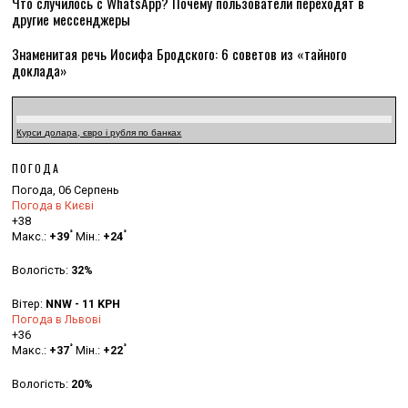
Что случилось с WhatsApp? Почему пользователи переходят в
другие мессенджеры
Знаменитая речь Иосифа Бродского: 6 советов из «тайного
доклада»
Курси долара, євро і рубля по банках
ПОГОДА
Погода, 06 Серпень
Погода в Києві
+
38
°
°
Макс.:
+
39
Мін.:
+
24
Вологість:
32%
Вітер:
NNW - 11 KPH
Погода в Львові
+
36
°
°
Макс.:
+
37
Мін.:
+
22
Вологість:
20%