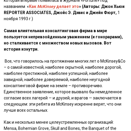
которая впервые появилась в журнале «Fortune» под
названием «
Как
McKinsey
делает это
» (Авторы: Джон Хьюи
REPORTER ASSOCIATES, Джойс Э. Дэвис и Джейн Фюрт,
1
ноября 1993 г.)
Самая влиятельная консалтинговая фирма в мире
пользуется непревзойденным уважением (и гонорарами),
но сталкивается с множеством новых вызовов. Вот
история изнутри.
Все, что говорилось на протяжении многих лет о McKinsey&Co
– о самой известной, наиболее скрытной, наиболее дорогой,
наиболее престижной, наиболее успешной, наиболее
завидной, наиболее доверяемой, наиболее неугодной
консалтинговой фирме на земле – противоречиво.
Единственное заявление, которое вызвало бы немедленное
согласие всех лагерей — и друзей, и врагов — заключается в
следующем: эти ребята из McKinsey искренне верят, что они
лучше всех остальных.
Как и несколько менее целеустремленных организаций:
Mensa, Bohemian Grove, Skull and Bones, the Banquet of the