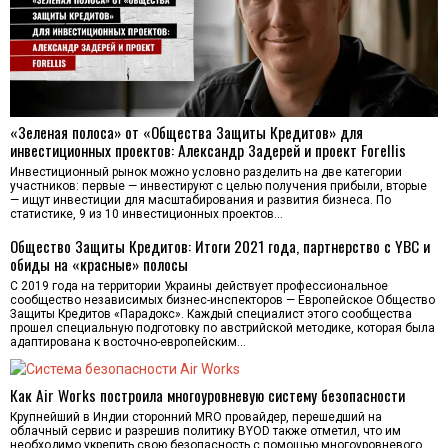
«Зеленая полоса» от «Общества Защиты Кредитов» для
инвестиционных проектов: Александр Задерей и проект Forellis
Инвестиционный рынок можно условно разделить на две категории
участников: первые — инвестируют с целью получения прибыли, вторые
— ищут инвестиции для масштабирования и развития бизнеса. По
статистике, 9 из 10 инвестиционных проектов…
Общество Защиты Кредитов: Итоги 2021 года, партнерство с YBC и
обиды на «красные» полосы
С 2019 года на территории Украины действует профессиональное
сообщество независимых бизнес-инспекторов — Европейское Общество
Защиты Кредитов «Парадокс». Каждый специалист этого сообщества
прошел специальную подготовку по австрийской методике, которая была
адаптирована к восточно-европейским…
Как Air Works построила многоуровневую систему безопасности
Крупнейший в Индии сторонний MRO провайдер, перешедший на
облачный сервис и разрешив политику BYOD также отметил, что им
необходимо укрепить свою безопасность с помощью многоуровневого