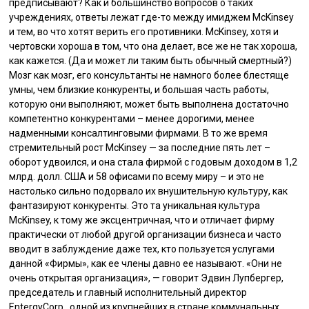
предписывают? Как и большинство вопросов о таких
учреждениях, ответы лежат где-то между имиджем McKinsey
и тем, во что хотят верить его противники. McKinsey, хотя и
чертовски хороша в том, что она делает, все же не так хороша,
как кажется. (Да и может ли таким быть обычный смертный?)
Мозг как мозг, его консультанты не намного более блестяще
умны, чем близкие конкуренты, и большая часть работы,
которую они выполняют, может быть выполнена достаточно
компетентно конкурентами – менее дорогими, менее
надменными консалтинговыми фирмами. В то же время
стремительный рост McKinsey — за последние пять лет –
оборот удвоился, и она стала фирмой с годовым доходом в 1,2
млрд. долл. США и 58 офисами по всему миру – и это не
настолько сильно подорвало их внушительную культуру, как
фантазируют конкуренты. Это та уникальная культура
McKinsey, к тому же эксцентричная, что и отличает фирму
практически от любой другой организации бизнеса и часто
вводит в заблуждение даже тех, кто пользуется услугами
данной «Фирмы», как ее члены давно ее называют. «Они не
очень открытая организация», — говорит Эдвин Лупбергер,
председатель и главный исполнительный директор
EntergyCorp., одной из крупнейших в стране коммунальных