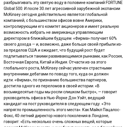
разбрызгивать эту святую воду в половине компаний FORTUNE
Global 500. И после 30 лет агрессивной зарубежной экспансии
McKinsey сегодня действительно является глобальной
компанией, с большинством офисов вовне Америки,
контролирующим его комитет акционеров и имеет реальную
возможность избрать не американца управляющим
директором в ближайшем будущем. «Фирма» получает 60%
своего дохода — и, возможно, даже больше своей прибыли из-
за пределов США и ожидает, что будущий рост будет
подпитываться такими развивающимися рынками, как Россия,
Восточная Европа, Китай и Индия. Отчасти из-за этого
глобального роста, McKinsey сейчас увлечен страстными
внутренними дебатами по поводу того, куда он должен
идти. «Фирма», по признанию большинства партнеров,
достигла одного из переломов в своей истории. «В
восьмидесятые годы мы росли слишком быстро», — говорит
руководитель офиса в Нью-Йорке Дон Уэйт, ведущий
кандидат на пост руководителя в следующем году. «Это
напрягло промышленность этого места». Как Майкл Пацалос-
Фокс, 40-летний директор нового поколения в Лондоне,
говорит: «Есть несколько очень сложных вещей, которые