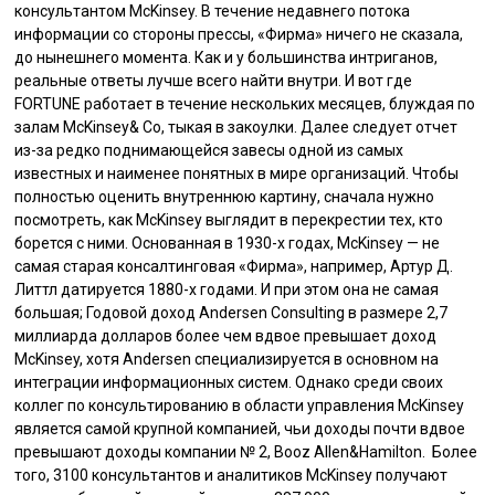
консультантом McKinsey. В течение недавнего потока
информации со стороны прессы, «Фирма» ничего не сказала,
до нынешнего момента. Как и у большинства интриганов,
реальные ответы лучше всего найти внутри. И вот где
FORTUNE работает в течение нескольких месяцев, блуждая по
залам McKinsey& Со, тыкая в закоулки. Далее следует отчет
из-за редко поднимающейся завесы одной из самых
известных и наименее понятных в мире организаций. Чтобы
полностью оценить внутреннюю картину, сначала нужно
посмотреть, как McKinsey выглядит в перекрестии тех, кто
борется с ними. Основанная в 1930-х годах, McKinsey — не
самая старая консалтинговая «Фирма», например, Артур Д.
Литтл датируется 1880-х годами. И при этом она не самая
большая; Годовой доход Andersen Consulting в размере 2,7
миллиарда долларов более чем вдвое превышает доход
McKinsey, хотя Andersen специализируется в основном на
интеграции информационных систем. Однако среди своих
коллег по консультированию в области управления McKinsey
является самой крупной компанией, чьи доходы почти вдвое
превышают доходы компании № 2, Booz Allen&Hamilton. Более
того, 3100 консультантов и аналитиков McKinsey получают