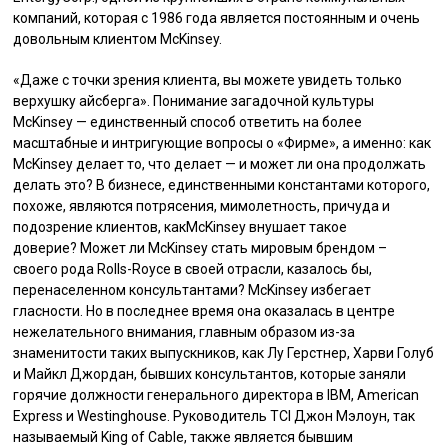
компаний, которая с 1986 года является постоянным и очень
довольным клиентом McKinsey.
«Даже с точки зрения клиента, вы можете увидеть только
верхушку айсберга». Понимание загадочной культуры
McKinsey — единственный способ ответить на более
масштабные и интригующие вопросы о «Фирме», а именно: как
McKinsey делает то, что делает — и может ли она продолжать
делать это? В бизнесе, единственными константами которого,
похоже, являются потрясения, мимолетность, причуда и
подозрение клиентов, какMcKinsey внушает такое
доверие? Может ли McKinsey стать мировым брендом –
своего рода Rolls-Royce в своей отрасли, казалось бы,
перенаселенном консультантами? McKinsey избегает
гласности. Но в последнее время она оказалась в центре
нежелательного внимания, главным образом из-за
знаменитости таких выпускников, как Лу Герстнер, Харви Голуб
и Майкл Джордан, бывших консультантов, которые заняли
горячие должности генерального директора в IBM, American
Express и Westinghouse. Руководитель TCI Джон Мэлоун, так
называемый King of Cable, также является бывшим