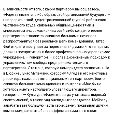
В зависимости от того, с каким партнером вы общаетесь,
«Фирма» является либо образцовой организацией будущего —
неиерархической, децентрализованной группой работников
умственного труда, связанных общими ценностями и
множеством информационных осей, либо когда-то тесное
партнерство становится слишком большим и начинает
распространяться без реальной цепи командования. Питер
Фой открыто выступает за перемены. «Я думаю, что теперь мы
должны превратиться в более профессионально управляемое
учреждение, — говорит он, — с более директивным подходом к
управлению, чем свобода предпринимательского
партнерства». Это цена, которую нам придется заплатить». Но
в Цюрихе Лукас Мулеманн, которому 43 года и его некоторые
директора называют потенциальным топ-партнером, боится
слишком большого командования и контроля. «Мне бы не
хотелось иметь настоящего управляющего директора, —
говорит он. — Культура «Фирмы» всегда учитывала широкий
спектр мнений, а также ряд очевидных парадоксов. McKinsey
зарабатывает большую часть своих денег, показывая другим
компаниям, как стать более эффективными, но в своих