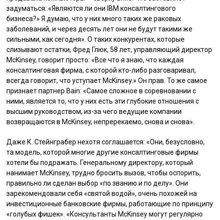
задуматься: «Являются ли они IBM консалтингового
бизнеса?» Я думаю, что у них много таких же раковых
заболеваний, и через десять лет они не будут такими же
сильными, как сегодня». О таких конкурентах, которые
слизывают остатки, Фред Глюк, 58 лет, управляющий директор
McKinsey, говорит просто: «Все что я знаю, что каждая
консалтинговая фирма, с которой кто-либо разговаривал,
всегда говорит, что уступает McKinsey.» Он прав. То же самое
признает партнер Bain: «Самое сложное в соревновании с
ними, является то, что у них есть эти глубокие отношения с
высшим руководством, из-за чего ведущие компании
возвращаются в McKinsey, непререкаемо, снова и снова».
Даже К. Стейнграбер нехотя соглашается: «Они, безусловно,
та модель, которой многие другие консалтинговые фирмы
хотели бы подражать. Генеральному директору, который
нанимает McKinsey, трудно бросить вызов, чтобы оспорить,
правильно ли сделан выбор «по званию и по делу». Они
зарекомендовали себя «святой водой», очень похожей на
инвестиционные банковские фирмы, работающие по принципу
«голубых фишек». «Консультанты McKinsey могут регулярно