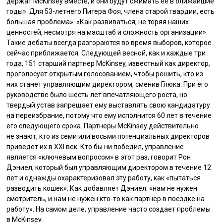
держат McKinsey вместе, и они будут сжимать ее в ближайшие
годы». Для 53-летнего Питера Фоя, члена старой гвардии, есть
большая проблема». «Как развиваться, не теряя наших
ценностей, несмотря на масштаб и сложность организации».
Такие дебаты всегда разгораются во время выборов, которое
сейчас приближается. Следующей весной, как и каждые три
года, 151 старший партнер McKinsey, известный как директор,
проголосует открытым голосованием, чтобы решить, кто из
них станет управляющим директором, сменив Глюка. При его
руководстве было шесть лет впечатляющего роста, но
твердый устав запрещает ему выставлять свою кандидатуру
на переизбрание, потому что ему исполнится 60 лет в течение
его следующего срока. Партнеры McKinsey действительно
не знают, кто из семи или восьми потенциальных директоров
приведет их в XXI век. Кто бы ни победил, управление
является «ключевым вопросом» в этот раз, говорит Рон
Дэниел, который был управляющим директором в течение 12
лет и однажды охарактеризовал эту работу, как «пытаться
разводить кошек». Как добавляет Дэниел: «нам не нужен
смотритель, и нам не нужен кто-то как партнер в поездке на
работу». На самом деле, управление часто создает проблемы
в McKinsey.