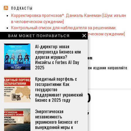
ПОДКАСТЫ
Корректировка прогнозов*. Даниэль Канеман [Шум: изъян
в человеческом суждении]
Контрольный список для наблюдателя за решениями.
Даниэль Канеман [Шум: изъян в человеческом суждении]
ВАМ МОЖЕТ ПОНРАВИТЬСЯ
AI-директор: новая
КОНТАКТЫ:
суперзвезда бизнеса или
дорогая игрушка?
Контактная почта по общим вопросам
info@whiswh.com
Инсайты с Forbes AI Day
2025
Если хотите реализовать себя как журналиста в нашем издании направляйте
письма на почту
hr@whiswh.com
Кредитный портфель с
Главный редактор:
Вероника Сергеевна Островская
госгарантиями: Как
государство
поддерживает украинский
бизнес в 2025 году
Энергетическая
независимость
украинского бизнеса: от
вынужденной меры к