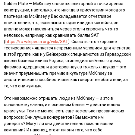
Golden Plate — McKinsey является элитарной с точки зрения
конструкции, настолько, что иногда в присутствии молодого
партнера из McKinsey у Вас складывается отчетливое
впечатление, что, если выпить один или два коктейля, он
вполне может наклониться через стол и спросить что-то
неловкое, например как сравнивать баллы SAT
(
https://ru.wikipedia.org/wiki/SAT
). Сказать, что «хорошее
тестирование» является непременным условием для членства
в этой группе, как и у Бейкерских специалистов из Гарвардской
школы бизнеса или из Родоса, стипендиатов Белого дома,
физиков-ядерщиков и докторов наук в тяжелых науках – это
значит преуменьшить премию в культуре McKinsey за
аналитические способности или, как говорят ее обитатели, за
то, что они «умны».
Это невозможно отрицать: люди из McKinsey — и это в
основном мужчины, и в основном белые — действительно
яркие умы. Тем не менее, есть еще несколько прозаических
вопросов: Они лучше конкурентов? Вы можете им
доверять? Могут ли они действительно помочь вашей
компании? И наконец, стоят ли они того, что себе