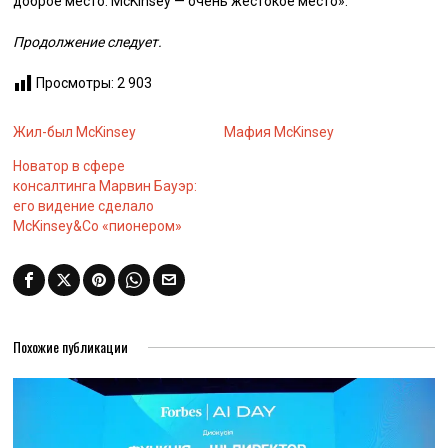
доброе место. McKinsey — очень жестокое место».
Продолжение следует.
Просмотры:
2 903
Жил-был McKinsey
Мафия McKinsey
Новатор в сфере
консалтинга Марвин Бауэр:
его видение сделало
McKinsey&Co «пионером»
Похожие публикации