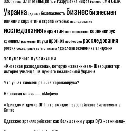
США
Олег Мальцев
Разрушение мифов
СМИ
ОЗК
Одесса
Пиар
Рейтинги
бизнес
Украина
бизнесмен
безопасность
адвокат
влияние карантина
европа
интервью
исследование
исследования
карантин
коронавирус
консалтинг
киев
расследования
прогноз
наука
криминал
маркетинг
профессии
экономика
эпидемия
россия
технологии
социальные сети
стартапы
ПОПУЛЯРНЫЕ ПУБЛИКАЦИИ
«Киевская разведшкола», которую «заканчивал» Шварценеггер:
история училища, не нужного независимой Украине
Что убьет киевлян раньше коронавируса?
Не всякая мафия — «Мафия»
«Триада» и другие ОПГ: что ожидает европейского бизнесмена в
Китае
Одесское артиллерийское: как большевики у царя ВУЗ «отжимали»