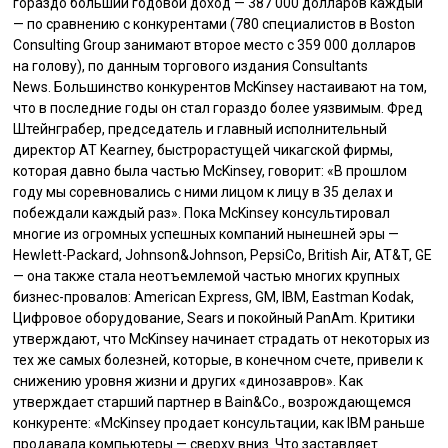
гораздо больший годовой доход — 387 000 долларов каждый
— по сравнению с конкурентами (780 специалистов в Boston
Consulting Group занимают второе место с 359 000 долларов
на голову), по данным торгового издания Consultants
News. Большинство конкурентов McKinsey настаивают на том,
что в последние годы он стал гораздо более уязвимым. Фред
Штейнграбер, председатель и главный исполнительный
директор AT Kearney, быстрорастущей чикагской фирмы,
которая давно была частью McKinsey, говорит: «В прошлом
году мы соревновались с ними лицом к лицу в 35 делах и
побеждали каждый раз». Пока McKinsey консультировал
многие из огромных успешных компаний нынешней эры —
Hewlett-Packard, Johnson&Johnson, PepsiCo, British Air, AT&T, GE
— она также стала неотъемлемой частью многих крупных
бизнес-провалов: American Express, GM, IBM, Eastman Kodak,
Цифровое оборудование, Sears и покойный PanAm. Критики
утверждают, что McKinsey начинает страдать от некоторых из
тех же самых болезней, которые, в конечном счете, привели к
снижению уровня жизни и других «динозавров». Как
утверждает старший партнер в Bain&Co., возрождающемся
конкуренте: «McKinsey продает консультации, как IBM раньше
продавала компьютеры — сверху вниз. Что заставляет