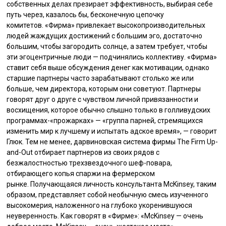
собственных делах презирает эффективность, выбирая себе
путь через, казалось бы, бесконечную цепочку
комитетов. «Фирма» привлекает высокопроизводительных
людей жаждущих достижений с большим эго, достаточно
большим, чтобы загородить солнце, а затем требует, чтобы
эти эгоцентричные люди — подчинялись коллективу. «Фирма»
ставит себя выше обсуждения денег как мотивации, однако
старшие партнеры часто зарабатывают столько же или
больше, чем директора, которым они советуют. Партнеры
говорят друг о друге с чувством личной привязанности и
восхищения, которое обычно слышно только в голливудских
программах-«прожарках» — «группа парней, стремящихся
изменить мир к лучшему и испытать адское время», — говорит
Глюк. Тем не менее, дарвиновская система фирмы The Firm Up-
and-Out отбирает партнеров из своих рядов с
безжалостностью трехзвездочного шеф-повара,
отбирающего копья спаржи на фермерском
рынке. Получающаяся личность консультанта McKinsey, таким
образом, представляет собой необычную смесь изученного
высокомерия, наложенного на глубоко укоренившуюся
неуверенность. Как говорят в «Фирме»: «McKinsey — очень