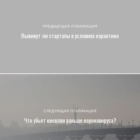
ПРЕДЫДУЩАЯ ПУБЛИКАЦИЯ
Выживут ли стартапы в условиях карантина
СЛЕДУЮЩАЯ ПУБЛИКАЦИЯ
Что убьет киевлян раньше коронавируса?