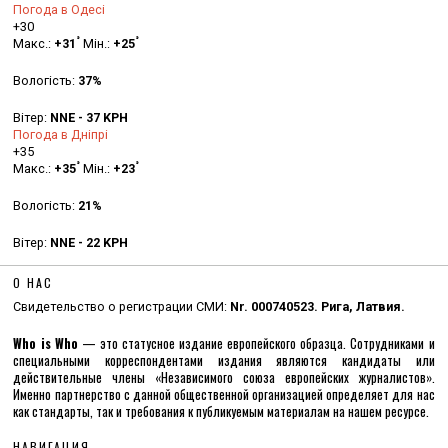
Погода в Одесі
+
30
°
°
Макс.:
+
31
Мін.:
+
25
Вологість:
37%
Вітер:
NNE - 37 KPH
Погода в Дніпрі
+
35
°
°
Макс.:
+
35
Мін.:
+
23
Вологість:
21%
Вітер:
NNE - 22 KPH
О НАС
Свидетельство о регистрации СМИ:
Nr. 000740523. Рига, Латвия.
Who is Who
— это статусное издание европейского образца. Сотрудниками и
специальными корреспондентами издания являются кандидаты или
действительные члены «Независимого союза европейских журналистов».
Именно партнерство с данной общественной организацией определяет для нас
как стандарты, так и требования к публикуемым материалам на нашем ресурсе.
НАВИГАЦИЯ