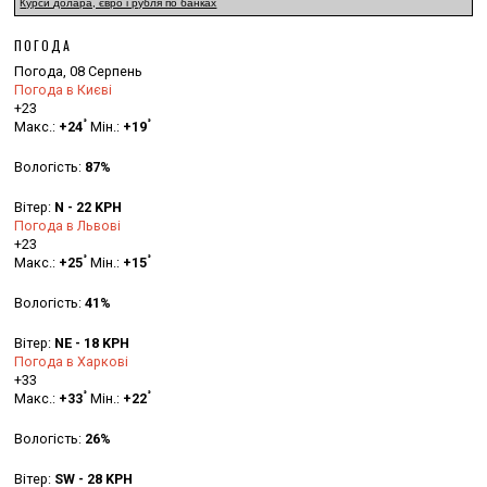
Курси долара, євро і рубля по банках
ПОГОДА
Погода, 08 Серпень
Погода в Києві
+
23
°
°
Макс.:
+
24
Мін.:
+
19
Вологість:
87%
Вітер:
N - 22 KPH
Погода в Львові
+
23
°
°
Макс.:
+
25
Мін.:
+
15
Вологість:
41%
Вітер:
NE - 18 KPH
Погода в Харкові
+
33
°
°
Макс.:
+
33
Мін.:
+
22
Вологість:
26%
Вітер:
SW - 28 KPH