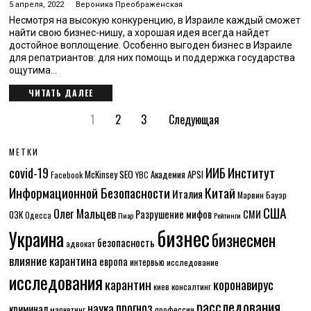
5 апреля, 2022
Вероника Преображенская
Несмотря на высокую конкуренцию, в Израиле каждый сможет
найти свою бизнес-нишу, а хорошая идея всегда найдет
достойное воплощение. Особенно выгоден бизнес в Израиле
для репатриантов: для них помощь и поддержка государства
ощутима…
ЧИТАТЬ ДАЛЕЕ
1
2
3
Следующая
МЕТКИ
Институт
covid-19
ИИБ
McKinsey
SEO
Академия APSI
Facebook
YBC
Информационной Безопасности
Китай
Италия
Марвин Бауэр
США
Олег Мальцев
Разрушение мифов
СМИ
ОЗК
Одесса
Пиар
Рейтинги
бизнес
Украина
бизнесмен
безопасность
адвокат
влияние карантина
европа
интервью
исследование
исследования
карантин
коронавирус
консалтинг
киев
расследования
прогноз
наука
криминал
маркетинг
профессии