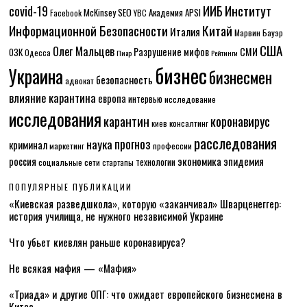
Институт
covid-19
ИИБ
McKinsey
SEO
Академия APSI
Facebook
YBC
Информационной Безопасности
Китай
Италия
Марвин Бауэр
США
Олег Мальцев
Разрушение мифов
СМИ
ОЗК
Одесса
Пиар
Рейтинги
бизнес
Украина
бизнесмен
безопасность
адвокат
влияние карантина
европа
интервью
исследование
исследования
карантин
коронавирус
консалтинг
киев
расследования
прогноз
наука
криминал
маркетинг
профессии
экономика
эпидемия
россия
технологии
социальные сети
стартапы
ПОПУЛЯРНЫЕ ПУБЛИКАЦИИ
«Киевская разведшкола», которую «заканчивал» Шварценеггер:
история училища, не нужного независимой Украине
Что убьет киевлян раньше коронавируса?
Не всякая мафия — «Мафия»
«Триада» и другие ОПГ: что ожидает европейского бизнесмена в
Китае