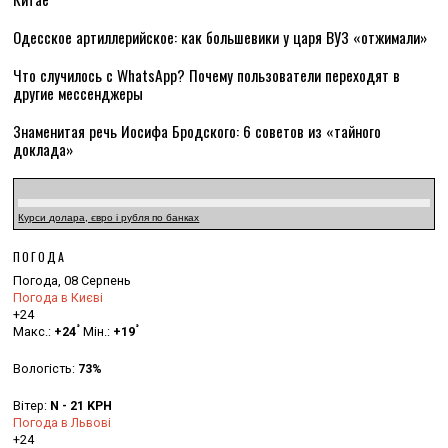
Одесское артиллерийское: как большевики у царя ВУЗ «отжимали»
Что случилось с WhatsApp? Почему пользователи переходят в
другие мессенджеры
Знаменитая речь Иосифа Бродского: 6 советов из «тайного
доклада»
Курси долара, євро і рубля по банках
ПОГОДА
Погода, 08 Серпень
Погода в Києві
+
24
°
°
Макс.:
+
24
Мін.:
+
19
Вологість:
73%
Вітер:
N - 21 KPH
Погода в Львові
+
24