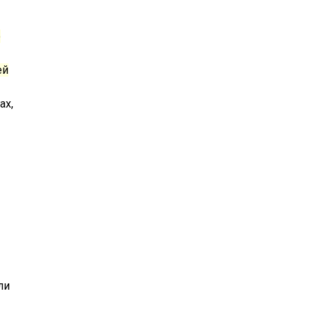
е
ей
ах,
ли