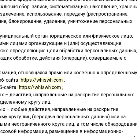
лючая сбор, запись, систематизацию, накопление, хранени
извлечение, использование, передачу (распространение,
ние, блокирование, удаление, уничтожение персональных
муниципальный орган, юридическое или физическое лицо,
гими лицами организующие и (или) осуществляющие
также определяющие цели обработки персональных данных
ащих обработке, действия (операции), совершаемые с
мация, относящаяся прямо или косвенно к определенном
еб-сайта
https://whiswh.com
;
б-сайта
https://whiswh.com
;
х – действия, направленные на раскрытие персональных
деленному кругу лиц;
ых – любые действия, направленные на раскрытие
у кругу лиц (передача персональных данных) или на
ми неограниченного круга лиц, в том числе обнародован
ассовой информации, размещение в информационно-