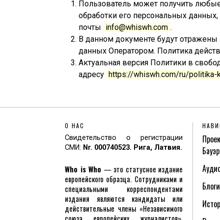
Пользователь может получить любые
обработки его персональных данных,
почты
info@whiswh.com
.
В данном документе будут отражены
данных Оператором. Политика действ
Актуальная версия Политики в свобо
адресу
https://whiswh.com/ru/politika-
О НАС
НАВИ
Проек
Свидетельство о регистрации
СМИ:
Nr. 000740523. Рига, Латвия.
Бауэр
Аудио
Who is Who
— это статусное издание
европейского образца. Сотрудниками и
Блоги
специальными корреспондентами
издания являются кандидаты или
Исто
действительные члены «Независимого
союза европейских журналистов».