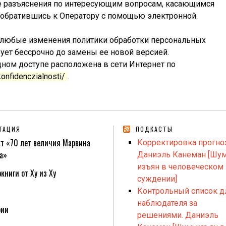
 разъяснения по интересующим вопросам, касающимся
 обратившись к Оператору с помощью электронной
 любые изменения политики обработки персональных
ует бессрочно до замены ее новой версией.
дном доступе расположена в сети Интернет по
konfidenczialnosti/
.
ГАЦИЯ
ПОДКАСТЫ
т «70 лет величия Марвина
Корректировка прогно
а»
Даниэль Канеман [Шум
изъян в человеческом
книги от Ху из Ху
суждении]
Контрольный список д
наблюдателя за
рии
решениями. Даниэль