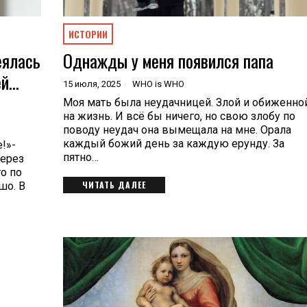
ИСТОРИИ
еялась
Однажды у меня появился папа
ей…
15 июля, 2025
WHO is WHO
Моя мать была неудачницей. Злой и обиженно
на жизнь. И всё бы ничего, но свою злобу по
поводу неудач она вымещала на мне. Орала
каждый божий день за каждую ерунду. За
!»-
пятно…
через
го по
ЧИТАТЬ ДАЛЕЕ
шо. В