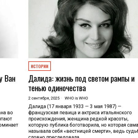
ИСТОРИИ
у Ван
Далида: жизнь под светом рампы и
тенью одиночества
2 сентября, 2025
WHO is WHO
Далида (17 января 1933 — 3 мая 1987) —
ана во
французская певица и актриса итальянского
чтают
происхождения, женщина редкой красоты,
поминает
которую публика боготворила, но которая сам
называла себя «вестницей смерти», ведь судь
словно преследовала…