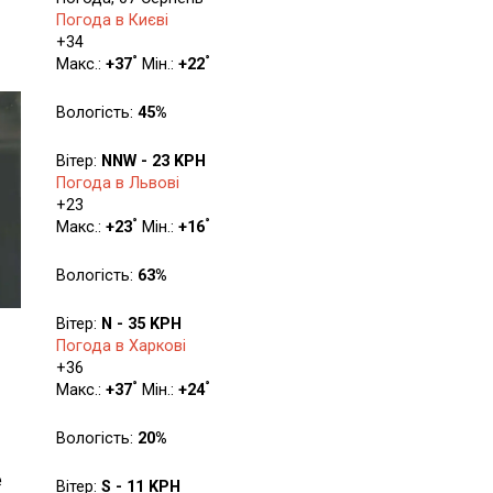
Погода в Києві
+
34
°
°
Макс.:
+
37
Мін.:
+
22
Вологість:
45%
Вітер:
NNW - 23 KPH
Погода в Львові
+
23
°
°
Макс.:
+
23
Мін.:
+
16
Вологість:
63%
Вітер:
N - 35 KPH
Погода в Харкові
+
36
°
°
Макс.:
+
37
Мін.:
+
24
Вологість:
20%
е
Вітер:
S - 11 KPH