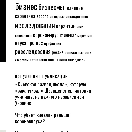
бизнес
бизнесмен
влияние
карантина
европа
интервью
исследование
исследования
карантин
киев
коронавирус
криминал
консалтинг
маркетинг
прогноз
наука
профессии
расследования
россия
социальные сети
экономика
эпидемия
технологии
стартапы
ПОПУЛЯРНЫЕ ПУБЛИКАЦИИ
«Киевская разведшкола», которую
«заканчивал» Шварценеггер: история
училища, не нужного независимой
Украине
Что убьет киевлян раньше
коронавируса?