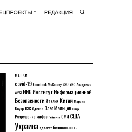
ЕЦПРОЕКТЫ
РЕДАКЦИЯ
МЕТКИ
covid-19
McKinsey
SEO
Академия
Facebook
YBC
Институт Информационной
ИИБ
APSI
Безопасности
Китай
Италия
Марвин
Олег Мальцев
ОЗК
Бауэр
Одесса
Пиар
США
Разрушение мифов
СМИ
Рейтинги
Украина
безопасность
адвокат