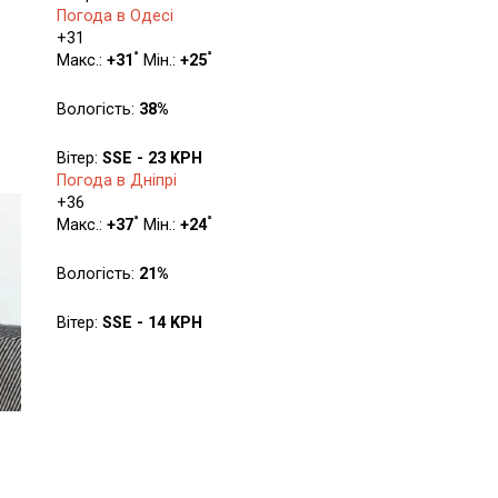
Погода в Одесі
+
31
°
°
Макс.:
+
31
Мін.:
+
25
Вологість:
38%
Вітер:
SSE - 23 KPH
Погода в Дніпрі
+
36
°
°
Макс.:
+
37
Мін.:
+
24
Вологість:
21%
Вітер:
SSE - 14 KPH