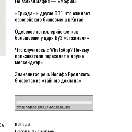
Не всякая мафия — «Мафия»
«Триада» и другие ОПГ: что ожидает
европейского бизнесмена в Китае
Одесское артиллерийское: как
большевики у царя ВУЗ «отжимали»
Что случилось с WhatsApp? Почему
пользователи переходят в другие
мессенджеры
Знаменитая речь Иосифа Бродского:
6 советов из «тайного доклада»
Курси долара, євро і рубля по банках
а
ПОГОДА
ба
Погода, 07 Серпень