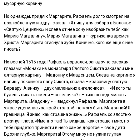
мусорную корзину.
Но однажды, придя к Маргарите, Рафаэль долго смотрел на
возлюбленную и вдруг сказал: «Я пишу для собора в Болонье
«Святую Цецилию» и слева от нее хочу изобразить тебя как
Марию Магдалину». Мария Магдалина – куртизанка времен
Христа. Маргарита стиснула зубы. Конечно, кого же еще с нее
писать?..
Но весной 1515 года Рафаэль ворвался, загадочно сверкая
глазами: «Монахи из монастыря Святого Сикста заказали мне
алтарную картину – Мадонну с Младенцем. Слева на картине я
напишу покойного папу Сикста, справа – красавицу святую
Варвару. А внизу – двух маленьких ангелочков». – «И кого ты
будешь писать с меня – ангелочка?» – тихо осведомилась
Маргарита. «Мадонну!» – выдохнул Рафаэль. Маргарита в
ужасе уцепилась за край стола: «Я не могу быть Мадонной! Я
грешница! Я знаю, как страшна жизнь…» Рафаэль со злостью
вскинул глаза: «Именно так! Ты видишь, как страшен мир, но
тебе придется принести в него самое дорогое – свое дитя…
Вдохни глубже, Маргарита! Этому миру не нужна глупая