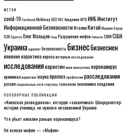
МЕТКИ
Институт
covid-19
ИИБ
McKinsey
SEO
Академия APSI
Facebook
YBC
Информационной Безопасности
Китай
Италия
Марвин Бауэр
США
Олег Мальцев
Разрушение мифов
СМИ
ОЗК
Одесса
Пиар
Рейтинги
бизнес
Украина
бизнесмен
безопасность
адвокат
влияние карантина
европа
интервью
исследование
исследования
карантин
коронавирус
консалтинг
киев
расследования
прогноз
наука
криминал
маркетинг
профессии
экономика
эпидемия
россия
технологии
социальные сети
стартапы
ПОПУЛЯРНЫЕ ПУБЛИКАЦИИ
«Киевская разведшкола», которую «заканчивал» Шварценеггер:
история училища, не нужного независимой Украине
Что убьет киевлян раньше коронавируса?
Не всякая мафия — «Мафия»