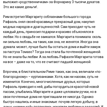
выложил «родственничкам» за Форнарину 3 тысячи дукатов.
Это же какие деньги!..
Рим встретил Маргариту соблазнами большого города.
Рафаэль снял своей красавице прекрасный дом, накупил
модных нарядов и драгоценностей. Сам приходил чуть не
каждый день, приносил подарки и красиво объяснялся в
любви. Но о свадьбе не заикался. Маргарита понимала: сколь
ни сильна любовь, на таких, как она, не женятся. Иногда она
думала: может, лучше было бы остаться дома и выйти замуж
за пастуха Томазо? Тогда она стала бы почтенной женщиной.
Но не знала бы любви. А за любовь Рафаэля Маргарита готова
на все – даже на то, что ее считают падшей женщиной.
Впрочем, в блистательном Риме таких, как она, величали «по-
благородному» – куртизанками. Хотя, как ни назови, суть не
изменится. Конечно, многочисленные друзья, которых
Рафаэль приводил к ней, дабы погордиться красотой новой
пассии, улыбались Маргарите и даже целовали ручки, но в
свои почтенные дома не приглашали ее никогда. Однако
быстро нашлись и иные знакомые: почуяв легкую добычу, в
дом к «новенькой» потянулись искатели любовных радостей. И