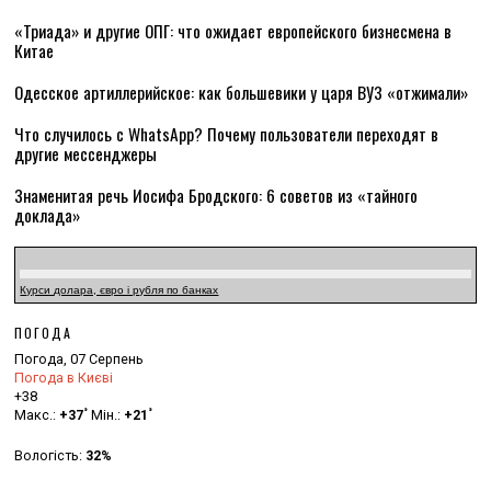
«Триада» и другие ОПГ: что ожидает европейского бизнесмена в
Китае
Одесское артиллерийское: как большевики у царя ВУЗ «отжимали»
Что случилось с WhatsApp? Почему пользователи переходят в
другие мессенджеры
Знаменитая речь Иосифа Бродского: 6 советов из «тайного
доклада»
Курси долара, євро і рубля по банках
ПОГОДА
Погода, 07 Серпень
Погода в Києві
+
38
°
°
Макс.:
+
37
Мін.:
+
21
Вологість:
32%