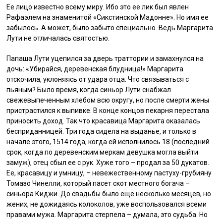
Ее лицо известно всему миру. Ибо это ее лик был явлен
Рафаэлем на знаменитой «Сикстинской Мадонне». Но имя ее
забылось. А может, было забыто специально. Ведь Маргарита
Лути не отличалась святостью.
Папаша Лути уцепился за дверь траттории и замахнулся на
дочь: «Убирайся, деревенская блудница!» Маргарита
отскочила, уклоняясь от удара отца. Что связываться с
пьяным? Было время, когда синьор Лути снабжал
свежевыпеченным хлебом всю округу, но после смерти жены
пристрастился к выпивке. В конце концов пекарня перестала
приносить доход. Так что красавица Маргарита оказалась
бесприданницей. Три года сидела на выданье, и только в
начале этого, 1514 года, когда ей исполнилось 18 (последний
срок, когда по деревенским меркам девушка могла выйти
замуж), отец сбыл ее с рук. Хуже того – продал за 50 дукатов.
Ее, красавицу и умницу, – невежественному пастуху-грубияну
Томазо Чинелли, который пасет скот местного богача –
синьора Киджи. До свадьбы было еще несколько месяцев, но
жених, не дожидаясь колоколов, уже воспользовался всеми
правами мужа. Маргарита стерпела – думала, это судьба. Но