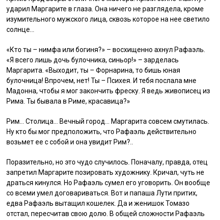
ударил Маргарите в глаза. Она ничего не разглядела, кроме
изумительного мужского лица, сквозь которое на нее светило
солнце…
«Кто ты – нимфа или богиня?» – восхищенно ахнул Рафаэль.
«Я всего лишь дочь булочника, синьор!» – зарделась
Маргарита. «Выходит, ты – Форнарина, то бишь юная
булочница! Впрочем, нет! Ты – Психея. И тебя послала мне
Мадонна, чтобы я мог закончить фреску. Я ведь живописец из
Рима. Ты бывала в Риме, красавица?»
Рим… Столица… Вечный город… Маргарита совсем смутилась.
Ну кто бы мог предположить, что Рафаэль действительно
возьмет ее с собой и она увидит Рим?..
Поразительно, но это чудо случилось. Поначалу, правда, отец
запретил Маргарите позировать художнику. Кричал, чуть не
драться кинулся. Но Рафаэль сумел его уговорить. Он вообще
со всеми умел договариваться. Вот и папаша Лути притих,
едва Рафаэль вытащил кошелек. Да и женишок Томазо
отстал, пересчитав свою долю. В общей сложности Рафаэль