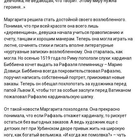
девчонка, не ведающая, что творит. Этому миру нужна
героиня…»
Маргарита решила стать достойной своего возлюбленного.
Понимая, что при всей красоте она всего лишь
«деревенщина», девушка начала учиться правописанию и
счету, танцам и хорошим манерам. Теперь она могла играть на
лютне, сочинять стихи и писать вполне литературные
«куртуазные записки» возлюбленному. Она старалась, как
могла. Но осенью 1519 года по Риму поползли слухи: кардинал
Биббиена хочет выдать за Рафаэля племянницу – Марию
Довици. Биббиена всегда покровительствовал Рафаэлю,
поручил написать собственный портрет, приискивал новые
заказы. Теперь он обещал похлопотать за художника перед
папой Львом X, чтобы тот за особые заслуги перед Ватиканом
пожаловал Рафаэлю кардинальскую шапку.
От такой новости Маргарита похолодела. Она прекрасно
понимала, что если Рафаэль откажет кардиналу, то рискует
остаться без выгодных заказов. А ведь художник еще с
детских лет при Урбинском дворе привык жить на широкую
ногу, как богатый вельможа. «И когда же помолвка?» – чуть