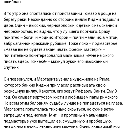
ошиблась…
В то утро она спряталась от приставаний Томазо в роще на
берегу реки. Неожиданно со стороны виллы Киджи подошли
двое. Один – высокий, черноволосый, одетый с изысканной
небрежностью, но видно, что у лучшего портного. Сразу
понятно – богач и модник. Второй – почти мальчик, в мятой,
забрызганной красками рубашке. Тоже ясно – подмастерье.
«Разве вы не будете заканчивать фрески, мастер?» –
почтительно поинтересовался мальчишка. «Мне не с кого
писать здесь Психею!» – махнул рукой его изысканный
спутник.
Он повернулся, и Маргарита узнала художника из Рима,
которого банкир Киджи пригласил расписывать свою
роскошную виллу. Кажется, его зовут Рафаэль Санти. Ему 31
год. Он слывет виртуозом кисти и любимцем папы римского.
Но всем этим баловням судьбы лучше не попадаться на глаза.
Маргарита попыталась тихонько скрыться, но сухие ветки
затрещали под ногами. Миг – и противный мальчишка-
подмастерье уже вытащил ее, смущенную и оробевшую,
прямо пред взоры столичного мастера. Яркий солнечный луч