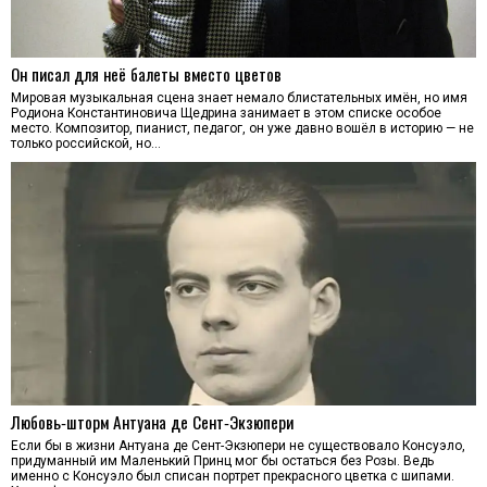
Он писал для неё балеты вместо цветов
Мировая музыкальная сцена знает немало блистательных имён, но имя
Родиона Константиновича Щедрина занимает в этом списке особое
место. Композитор, пианист, педагог, он уже давно вошёл в историю — не
только российской, но…
Любовь‑шторм Антуана де Сент‑Экзюпери
Если бы в жизни Антуана де Сент-Экзюпери не существовало Консуэло,
придуманный им Маленький Принц мог бы остаться без Розы. Ведь
именно с Консуэло был списан портрет прекрасного цветка с шипами.