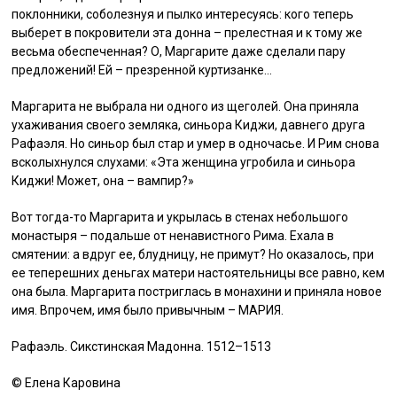
поклонники, соболезнуя и пылко интересуясь: кого теперь
выберет в покровители эта донна – прелестная и к тому же
весьма обеспеченная? О, Маргарите даже сделали пару
предложений! Ей – презренной куртизанке…
Маргарита не выбрала ни одного из щеголей. Она приняла
ухаживания своего земляка, синьора Киджи, давнего друга
Рафаэля. Но синьор был стар и умер в одночасье. И Рим снова
всколыхнулся слухами: «Эта женщина угробила и синьора
Киджи! Может, она – вампир?»
Вот тогда-то Маргарита и укрылась в стенах небольшого
монастыря – подальше от ненавистного Рима. Ехала в
смятении: а вдруг ее, блудницу, не примут? Но оказалось, при
ее теперешних деньгах матери настоятельницы все равно, кем
она была. Маргарита постриглась в монахини и приняла новое
имя. Впрочем, имя было привычным – МАРИЯ.
Рафаэль. Сикстинская Мадонна. 1512–1513
©️ Елена Каровина