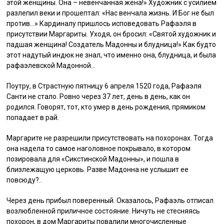
этой женщины. Она – невенчанная жена!» Художник с усилием
разлепил веки и прошептал: «Нас венчала жизнь. И Бог не был
против…» Кардиналу пришлось исповедовать Рафаэля в
присутствии Маргариты. Уходя, он бросил: «Святой художник и
падшая женщина! Создатель Мадонны и блудница!» Как будто
этот надутый индюк не знал, что именно она, блудница, и была
рафаэлевской Мадонной…
Поутру, в Страстную пятницу 6 апреля 1520 года, Рафаэля
Санти не стало. Ровно через 37 лет, день в день, как он
родился. Говорят, тот, кто умер в день рождения, прямиком
попадает в рай.
Маргарите не разрешили присутствовать на похоронах. Тогда
она надела то самое наголовное покрывало, в котором
позировала для «Сикстинской Мадонны», и пошла в
близлежащую церковь. Разве Мадонна не услышит ее
повсюду?..
Через день прибыл поверенный. Оказалось, Рафаэль отписал
возлюбленной приличное состояние. Ничуть не стесняясь
похорон, в дом Маргариты повалили многочисленные