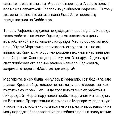
слышно прошептала она. «Через четыре года. А за это время
все может случиться! – беспечно улыбнулся Рафаэль. – К тому
же, если я выполню заказы папы Льва X, то перестану
оглядываться на Биббиену».
Теперь Рафаэль трудился по двадцать часов в день. Но ведь
такая работа – на износ. Однажды он ввалился в дом к
возлюбленной в настоящей лихорадке. Что-то бормотал всю
ночь. Утром Маргарита попыталась его удержать, но он
вырвался. Кричал, что срочно должен закончить картины для
новой фрески. Хлопнул дверью и ушел. А на другой день чуть
свет прибежал его верный ученик Бавьеро. Задыхаясь,
закричал с порога: «Маэстро при смерти!»
Маргарита, в чем была, кинулась к Рафаэлю. Тот, бедняга, еле
дышал. Кровопийцы-лекари не нашли лучшего средства, как
пустить ему кровь. Ему – и до того вымотанному работой и
лихорадкой!.. Через пару часов прибыл кардинал-исповедник
из Ватикана. Презрительно скосился на Маргариту, сидевшую
у постели возлюбленного, держа его за руку, и процедил: «Я не
могу передать благословение святейшего папы в присутствии