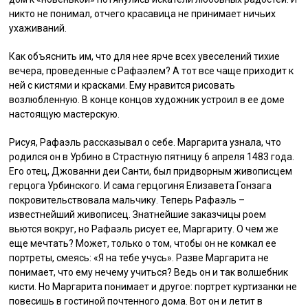
никто не понимал, отчего красавица не принимает ничьих
ухаживаний.
Как объяснить им, что для нее ярче всех увеселений тихие
вечера, проведенные с Рафаэлем? А тот все чаще приходит к
ней с кистями и красками. Ему нравится рисовать
возлюбленную. В конце концов художник устроил в ее доме
настоящую мастерскую.
Рисуя, Рафаэль рассказывал о себе. Маргарита узнала, что
родился он в Урбино в Страстную пятницу 6 апреля 1483 года.
Его отец, Джованни деи Санти, был придворным живописцем
герцога Урбинского. И сама герцогиня Елизавета Гонзага
покровительствовала мальчику. Теперь Рафаэль –
известнейший живописец. Знатнейшие заказчицы роем
вьются вокруг, но Рафаэль рисует ее, Маргариту. О чем же
еще мечтать? Может, только о том, чтобы он не комкал ее
портреты, смеясь: «Я на тебе учусь». Разве Маргарита не
понимает, что ему нечему учиться? Ведь он и так волшебник
кисти. Но Маргарита понимает и другое: портрет куртизанки не
повесишь в гостиной почтенного дома. Вот он и летит в