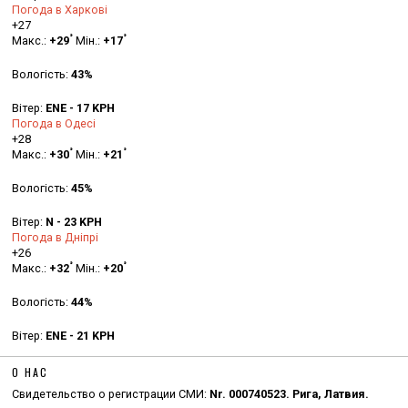
Погода в Харкові
+
27
°
°
Макс.:
+
29
Мін.:
+
17
Вологість:
43%
Вітер:
ENE - 17 KPH
Погода в Одесі
+
28
°
°
Макс.:
+
30
Мін.:
+
21
Вологість:
45%
Вітер:
N - 23 KPH
Погода в Дніпрі
+
26
°
°
Макс.:
+
32
Мін.:
+
20
Вологість:
44%
Вітер:
ENE - 21 KPH
О НАС
Свидетельство о регистрации СМИ:
Nr. 000740523. Рига, Латвия.