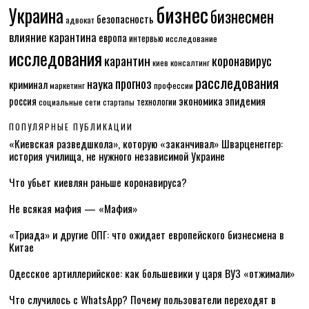
бизнес
Украина
бизнесмен
безопасность
адвокат
влияние карантина
европа
интервью
исследование
исследования
карантин
коронавирус
консалтинг
киев
расследования
прогноз
наука
криминал
маркетинг
профессии
экономика
эпидемия
россия
технологии
социальные сети
стартапы
ПОПУЛЯРНЫЕ ПУБЛИКАЦИИ
«Киевская разведшкола», которую «заканчивал» Шварценеггер:
история училища, не нужного независимой Украине
Что убьет киевлян раньше коронавируса?
Не всякая мафия — «Мафия»
«Триада» и другие ОПГ: что ожидает европейского бизнесмена в
Китае
Одесское артиллерийское: как большевики у царя ВУЗ «отжимали»
Что случилось с WhatsApp? Почему пользователи переходят в