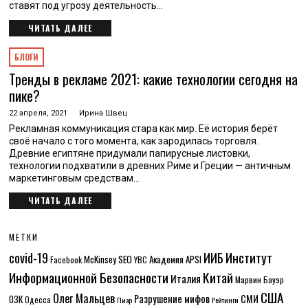
ставят под угрозу деятельность…
ЧИТАТЬ ДАЛЕЕ
БЛОГИ
Тренды в рекламе 2021: какие технологии сегодня на
пике?
22 апреля, 2021
Ирина Швец
Рекламная коммуникация стара как мир. Её история берёт
своё начало с того момента, как зародилась торговля.
Древние египтяне придумали папирусные листовки,
технологии подхватили в древних Риме и Греции — античным
маркетинговым средствам…
ЧИТАТЬ ДАЛЕЕ
МЕТКИ
Институт
covid-19
ИИБ
McKinsey
SEO
Академия APSI
Facebook
YBC
Информационной Безопасности
Китай
Италия
Марвин Бауэр
США
Олег Мальцев
Разрушение мифов
СМИ
ОЗК
Одесса
Пиар
Рейтинги