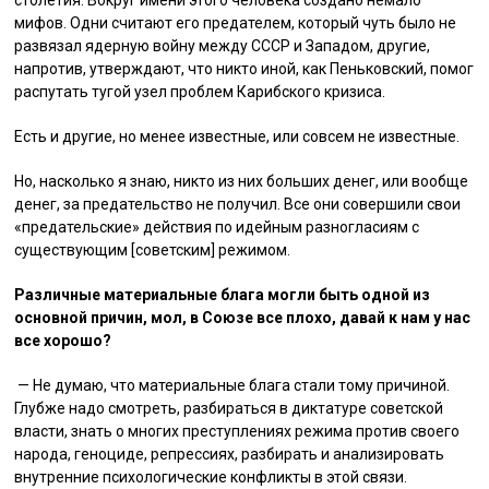
столетия. Вокруг имени этого человека создано немало
мифов. Одни считают его предателем, который чуть было не
развязал ядерную войну между СССР и Западом, другие,
напротив, утверждают, что никто иной, как Пеньковский, помог
распутать тугой узел проблем Карибского кризиса.
Есть и другие, но менее известные, или совсем не известные.
Но, насколько я знаю, никто из них больших денег, или вообще
денег, за предательство не получил. Все они совершили свои
«предательские» действия по идейным разногласиям с
существующим [советским] режимом.
Различные материальные блага могли быть одной из
основной причин, мол, в Союзе все плохо, давай к нам у нас
все хорошо?
— Не думаю, что материальные блага стали тому причиной.
Глубже надо смотреть, разбираться в диктатуре советской
власти, знать о многих преступлениях режима против своего
народа, геноциде, репрессиях, разбирать и анализировать
внутренние психологические конфликты в этой связи.