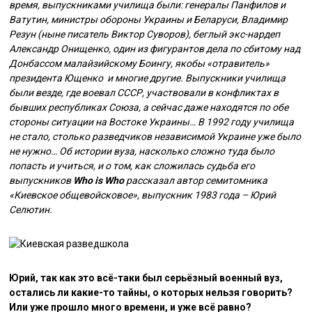
время, выпускниками училища были: генералы Панфилов и
Ватутин, министры обороны Украины и Беларуси, Владимир
Резун (ныне писатель Виктор Суворов), беглый экс-нардеп
Александр Онищенко, один из фигурантов дела по сбитому над
Донбассом малайзийскому Боингу, якобы «отравитель»
президента Ющенко и многие другие. Выпускники училища
были везде, где воевал СССР, участвовали в конфликтах в
бывших республиках Союза, а сейчас даже находятся по обе
стороны ситуации на Востоке Украины… В 1992 году училища
не стало, столько разведчиков независимой Украине уже было
не нужно… Об истории вуза, насколько сложно туда было
попасть и учиться, и о том, как сложилась судьба его
выпускников
Who is Who
рассказал автор семитомника
«Киевское общевойсковое», выпускник 1983 года – Юрий
Селютин.
Юрий, так как это всё-таки был серьёзный военный вуз,
остались ли какие-то тайны, о которых нельзя говорить?
Или уже прошло много времени, и уже всё равно?