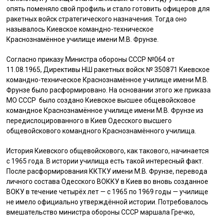
опять поменяло свой профиль и стало готовить офицеров для
ракетных войск стратегического назначения. Тогда оно
называлось Киевское командно-техническое
Краснознамённое училище имени М.В. Фрунзе.
Согласно приказу Министра обороны СССР №064 от
11.08.1965, Директивы НШ ракетных войск № 350871 Киевское
командно-техническое Краснознамённое училище имени М.В.
Фрунзе было расформировано. На основании этого же приказа
МО СССР было создано Киевское высшее общевойсковое
командное Краснознамённое училище имени М.В. Фрунзе из
передислоцированного в Киев Одесского высшего
общевойскового командного Краснознамённого училища.
История Киевского общевойскового, как такового, начинается
с 1965 года. В истории училища есть такой интересный факт.
После расформирования ККТКУ имени М.В. Фрунзе, перевода
личного состава Одесского ВОККУ в Киев во вновь созданное
ВОКУ в течение четырёх лет — с 1965 по 1969 годы — училище
не имело официально утверждённой истории. Потребовалось
вмешательство министра обороны СССР маршала Гречко,