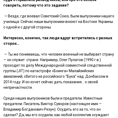
говорить, потому что это задание?
— Везде, где воевал Советский Союз, были выпускники нашего
училища. Сейчас наши выпускники воюют на Востоке Украины
c одной и с другой стороны.
Интересно, конечно, так люди вдруг встретились с разных
сторон…
— Ты же понимаешь, что человек военный не выбирает страну
— он служит стране. Например, Олег Пулатов (1990 г.в.)
проходит по делу Международной совместной следственной
группы (JIT) по катастрофе «Боинга» Малайзийских
авиалиний, сбитого из российского “Бука” над Донбассом в
2014 году. И он хочет сейчас дать показания… о своей
непричастности.
Среди наших выпускников были и предатели. Известные
предатели. Писатель Виктор Суворов (настоящее имя —
Владимир Богданович Резун). Осудить его за то, что он
сделал? Да, мы его осудили, как любой коллектив осуждает