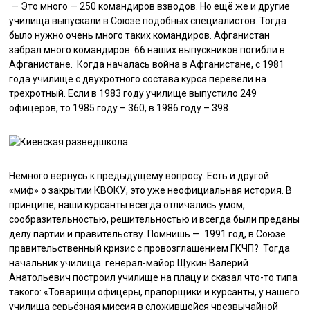
— Это много — 250 командиров взводов. Но ещё же и другие
училища выпускали в Союзе подобных специалистов. Тогда
было нужно очень много таких командиров. Афганистан
забрал много командиров. 66 наших выпускников погибли в
Афганистане. Когда началась война в Афганистане, с 1981
года училище с двухротного состава курса перевели на
трехротный. Если в 1983 году училище выпустило 249
офицеров, то 1985 году – 360, в 1986 году – 398.
Немного вернусь к предыдущему вопросу. Есть и другой
«миф» о закрытии КВОКУ, это уже неофициальная история. В
принципе, наши курсанты всегда отличались умом,
сообразительностью, решительностью и всегда были преданы
делу партии и правительству. Помнишь — 1991 год, в Союзе
правительственный кризис с провозглашением ГКЧП? Тогда
начальник училища генерал-майор Щукин Валерий
Анатольевич построил училище на плацу и сказал что-то типа
такого: «Товарищи офицеры, прапорщики и курсанты, у нашего
училища серьёзная миссия в сложившейся чрезвычайной