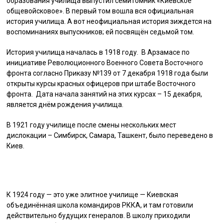
образования училища выпустил семитомник «Киевское
общевойсковое». В первый том вошла вся официальная
история училища. А вот неофициальная история зиждется на
воспоминаниях выпускников; ей посвящён седьмой том.
История училища началась в 1918 году. В Арзамасе по
инициативе Революционного Военного Совета Восточного
фронта согласно Приказу №139 от 7 декабря 1918 года были
открыты курсы красных офицеров при штабе Восточного
фронта. Дата начала занятий на этих курсах – 15 декабря,
является днём рождения училища.
В 1921 году училище после смены нескольких мест
дислокации – Симбирск, Самара, Ташкент, было переведено в
Киев.
К 1924 году — это уже элитное училище — Киевская
объединённая школа командиров РККА, и там готовили
действительно будущих генералов. В школу приходили