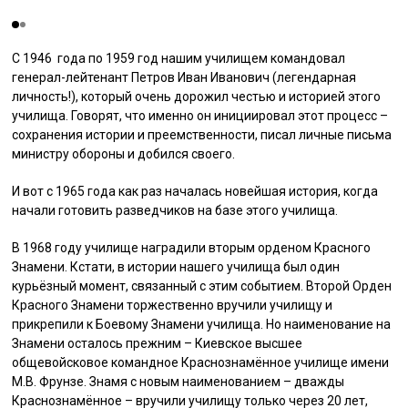
С 1946 года по 1959 год нашим училищем командовал
генерал-лейтенант Петров Иван Иванович (легендарная
личность!), который очень дорожил честью и историей этого
училища. Говорят, что именно он инициировал этот процесс –
сохранения истории и преемственности, писал личные письма
министру обороны и добился своего.
И вот с 1965 года как раз началась новейшая история, когда
начали готовить разведчиков на базе этого училища.
В 1968 году училище наградили вторым орденом Красного
Знамени. Кстати, в истории нашего училища был один
курьёзный момент, связанный с этим событием. Второй Орден
Красного Знамени торжественно вручили училищу и
прикрепили к Боевому Знамени училища. Но наименование на
Знамени осталось прежним – Киевское высшее
общевойсковое командное Краснознамённое училище имени
М.В. Фрунзе. Знамя с новым наименованием – дважды
Краснознамённое – вручили училищу только через 20 лет,