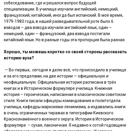
собеседование, где и решался вопрос будущей
специализации. В училище изучали английский, немецкий,
французский, китайский, иногда был испанский. В моё время,
1979-1983 года, в нашей разведывательной роте было 6
взводов – два взвода изучали английский язык, один –
немецкий, один — французский, два взвода постигали
китайский язык. Но в разные годы эта пропорция была разная.
Хорошо, ты можешь коротко со своей стороны рассказать
историю вуза?
— Во-первых, сегодня я делю всё, что происходило в училище
и за его пределами, на две истории — официальную и
неофициальную. Официальная история расписана в трёх
книгах и в Историческом формуляре училища. Книжная
история – героическая, написанная в классическом советском
стиле. Книги писали офицеры командования и политотдела
училища, кафедры марксизма-ленинизма, а издавались книги
в очень ограниченных тиражах в типографии Киевского
Краснознамённого военного округа. История в Историческом
формуляре – сухая, лаконичная. Я недавно к сотой годовщине