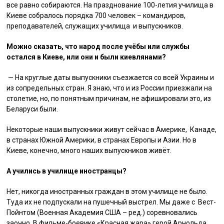
все равно собираются. На празднование 100-летия училища в
Киеве собралось порядка 700 человек – командиров,
преподавателей, служащих училища и выпускников.
Можно сказать, что народ после учёбы или службы
остался в Киеве, или они и были киевлянами?
— На круглые даты выпускники съезжается со всей Украины и
из сопредельных стран. Я знаю, что и из России приезжали на
столетие, но, по понятным причинам, не афишировали это, из
Беларуси были.
Некоторые наши выпускники живут сейчас в Америке, Канаде,
в странах Южной Америки, в странах Европы и Азии. Но в
Киеве, конечно, много наших выпускников живёт.
А учились в училище иностранцы?
Нет, никогда иностранных граждан в этом училище не было.
Туда их не подпускали на пушечный выстрел. Мы даже с Вест-
Пойнтом (Военная Академия США – ред.) соревновались
заочно. В фильме-боевике «Красная жара» герой Арнольда