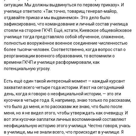
ситуации. Мы должны выдвинуться по первому приказу». И
училище ответило: «Так точно, товарищ генерал-майор,
отдавайте приказ и мы выдвинемся». Это дело было
зафиксировано, что командование и личный состав училища
стояли на стороне ГКЧП. Ещё, кстати, Киевское общевойсковое
училище тогда представляло собой обученное, слаженное,
полностью вооружённое военное соединение численностью
более тысячи человек. Соответственно, когда вопрос стал о
реорганизации военного образования, то вспомнили о
времени ГКЧП и училище расформировали, как
потенциальную угрозу.
Есть ещё один такой интересный момент — каждый курсант
захватил всего четыре года истории. И вот на сегодняшний
день, когда я говорю о неофициальной истории, — это эти
кусочки в четыре года. Я, например, знаю только по рассказам,
что было до меня, и по рассказам же знаю, что было после
меня, но я не видел этого, чтобы утверждать как очевидцу. И
вот эти кусочки-заплатки личных воспоминаний составляют
неофициальную историю этого училища. Честно говоря, учась
в училище, мы не знали всего, что происходит в училище. Я