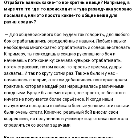
Отрабатывались какие-то конкретные вещи? Например, в
мире что-то где-то происходит и туда разведчика условно
посылали, или это просто какие-то общие вещи для
разных задач?
— Для общевойскового боя. Будем так говорить, для любого
боя отрабатывались определённые навыки. Любые навыки
необходимо многократно отрабатывать и совершенствовать.
К примеру, ты приходишь в секцию рукопашного боя и
начинаешь потихонечку: сначала кувырки отрабатывать,
потом страховки, потом какие-то простые приёмы, удары,
захваты… И так по кругу сотни раз. Так же было и у нас –
начиналось с теории, а потом добавлялась повторяющаяся
практика, которая каждый раз наращивалась различными
вводными. Вроде бы элементарно, все просто, но без этого
ничего не получается более серьёзное. И когда наши
выпускники попадали в войска и боевые условия, эти навыки
были очень кстати. Конечно, реальный бой вносил свои
коррективы, но полученная в училище подготовка помогала
справляться со всеми задачами.
Куда отправляли разведчиков, или про это нельзя