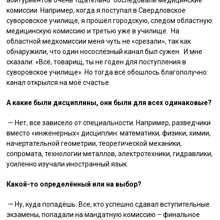
абитуриентов очень тщательно обследовали медицинские
комиссии. Например, когда я поступал в Свердловское
суворовское училище, я прошёл городскую, следом областную
медицинскую комиссию и третью уже в училище. На
областной медкомиссии меня чуть не «срезали», так как
обнаружили, что один носослёзный канал был сужен. И мне
сказали: «Всё, товарищ, ты не годен для поступления в
суворовское училище». Но тогда всё обошлось благополучно:
канал открылся на моё счастье.
А какие были дисциплины, они были для всех одинаковые?
— Нет, все зависело от специальности. Например, разведчики
вместо «инженерных» дисциплин: математики, физики, химии,
начертательной геометрии, теоретической механики,
сопромата, технологии металлов, электротехники, гидравлики,
усиленно изучали иностранный язык.
Какой-то определённый или на выбор?
— Ну, куда попадёшь. Все, кто успешно сдавал вступительные
экзамены, попадали на мандатную комиссию – финальное