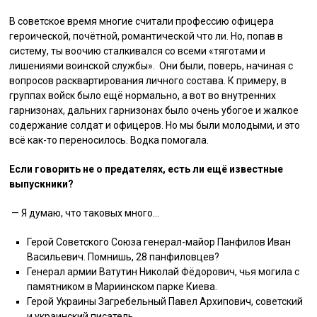
В советское время многие считали профессию офицера
героической, почётной, романтической что ли. Но, попав в
систему, ты воочию сталкивался со всеми «тяготами и
лишениями воинской службы». Они были, поверь, начиная с
вопросов расквартирования личного состава. К примеру, в
группах войск было ещё нормально, а вот во внутренних
гарнизонах, дальних гарнизонах было очень убогое и жалкое
содержание солдат и офицеров. Но мы были молодыми, и это
всё как-то переносилось. Водка помогала.
Если говорить не о предателях, есть ли ещё известные
выпускники?
— Я думаю, что таковых много…
Герой Советского Союза генерал-майор Панфилов Иван
Васильевич. Помнишь, 28 панфиловцев?
Генерал армии Ватутин Николай Фёдорович, чья могила с
памятником в Мариинском парке Киева.
Герой Украины Загребельный Павел Архипович, советский
и украинский писатель.