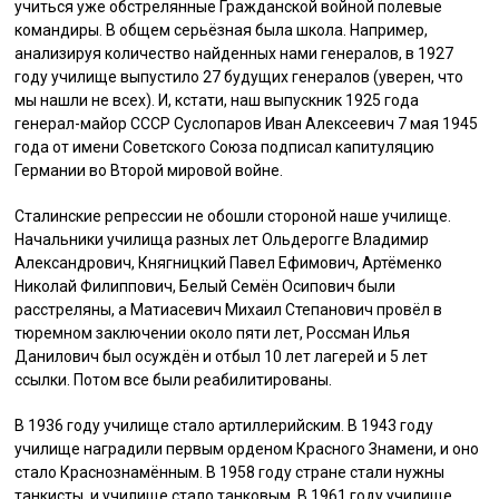
учиться уже обстрелянные Гражданской войной полевые
командиры. В общем серьёзная была школа. Например,
анализируя количество найденных нами генералов, в 1927
году училище выпустило 27 будущих генералов (уверен, что
мы нашли не всех). И, кстати, наш выпускник 1925 года
генерал-майор СССР Суслопаров Иван Алексеевич 7 мая 1945
года от имени Советского Союза подписал капитуляцию
Германии во Второй мировой войне.
Сталинские репрессии не обошли стороной наше училище.
Начальники училища разных лет Ольдерогге Владимир
Александрович, Княгницкий Павел Ефимович, Артёменко
Николай Филиппович, Белый Семён Осипович были
расстреляны, а Матиасевич Михаил Степанович провёл в
тюремном заключении около пяти лет, Россман Илья
Данилович был осуждён и отбыл 10 лет лагерей и 5 лет
ссылки. Потом все были реабилитированы.
В 1936 году училище стало артиллерийским. В 1943 году
училище наградили первым орденом Красного Знамени, и оно
стало Краснознамённым. В 1958 году стране стали нужны
танкисты, и училище стало танковым. В 1961 году училище