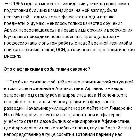
— С 1965 года до момента ликвидации училища программа
подготовки будущих командиров, на мой взгляд, была
неизменной – одни и те же факультеты, одни и те же
предметы. Я думаю, менялось только качество обучения.
Армия переоснащалась на новые виды оружия и вооружения.
В училище приходили новые военные преподаватели –
профессионалы с опытом работы с новой военной техникой в
войсках, горячих точках, ООН, различных военно-политических
миссиях.
Это с афганскими событиями связано?
— Это было связано с общей военно-политической ситуацией,
в том числе и с войной в Афганистане. Афганистан выдал
запрос на подготовку командиров спецназа. И конечно, это
способствовало дальнейшему развитию факультета
разведки. Начальник училища генерал-лейтенант Лимаренко
Иван Макарович с группой преподавателей и офицеров
учебного отдела даже были в командировке в Афганистане,
где формировали новые учебные планы, изучая боевой опыт
непосредственно в гуще событий. Готовили парней у нас