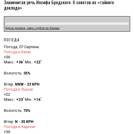
Знаменитая речь Иосифа Бродского: 6 советов из «тайного
доклада»
Курси долара, євро і рубля по банках
ПОГОДА
Погода, 07 Серпень
Погода в Києві
+
36
°
°
Макс.:
+
36
Мін.:
+
22
Вологість:
35%
Вітер:
NNW - 23 KPH
Погода в Львові
+
22
°
°
Макс.:
+
23
Мін.:
+
16
Вологість:
70%
Вітер:
N - 35 KPH
Погода в Харкові
+
36