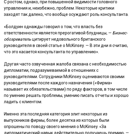
С ростом, однако, при повышенной видимости головного
управления и, неизбежно, проблем. Некоторые критики
заходят так далеко, что вообще осуждают роль консультанта.
«Болдуин однажды говорил о том, что власть без
ответственности является прерогативой блудницы, —
Бизнес-
обозреватель
цитирует недовольного британского
руководителя в своей статье о McKinsey. — В эти дни я считаю,
что это касается консультанта по управлению».
Другая часто озвученная жалоба связана с необходимостью
дипломатии, подразумеваемой в отношениях с
руководителями. Сотрудники McKinsey оцениваются своими
руководителями после каждого назначения («Фирма»
называет их обязательствами) по ряду факторов, в том числе
по умению решать проблемы, умению писать отчеты и хорошо
ладить с клиентом.
Именно эта последняя категория злит некоторых из
выпускников фирмы, более десятка из которых были
опрошены по поводу своего мнения о McKinsey. «За
дипломатический навык действительно получаешь премию, —