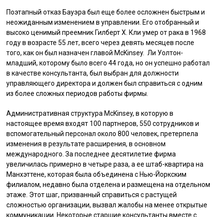
Поэтапный отказ Бауэра был еще более осложнен быстрым и
неожиданным изменением в управлении. Его отобранный и
высоко ценимый преемник Гилберт Х. Кли умер от рака в 1968
году в возрасте 55 лет, всего через девять месяцев после
того, как он был назначен главой McKinsey. Ли Уолтон-
младший, которому было всего 44 года, но он успешно работал
в качестве консультанта, был выбран для должности
управляющего директора и должен был справиться с одним
из более сложных периодов работы фирмы.
Административная структура McKinsey, в которую в
настоящее время входят 100 партнеров, 550 сотрудников и
вспомогательный персонал около 800 человек, претерпела
изменения в результате расширения, в основном
международного. За последнее десятилетие фирма
увеличилась примерно в четыре раза, а ее штаб-квартира на
Манхэттене, которая была объединена с Нью-Йоркским
филиалом, недавно была отделена и размещена на отдельном
этаже. Этот шаг, призванный справиться с растущей
сложностью организации, вызвал жалобы на менее открытые
коммуникации. Некоторые старшие консультанты вместе с