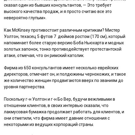
сказал один из бывших консультантов, — Это требует
высокого качества продаж, и я просто считаю все это
невероятно глупым».
Как McKinsey противостоит различным критикам? Мистер
Уолтон, техасец 5 футов 7 дюймов ростом (170 см), который
напоминает более старую версию Боба Ньюхарта и модных
золотых запонок, тонко противодействует протестантской
атаке, отмечая, что он римский католик.
Фирма из 650 консультантов имеет несколько еврейских
директоров, отмечает он, и полдюжины чернокожих, и такое
же количество женщин продвигаются вверх по званиям до
уровня партнерства.
Поскольку г-н Уолтон и г-н Бо Вер, будучи вежливыми в
отношении клиентов, в своих интервью сказали, что
лакмусовая бумажка продолжает работать для клиентов, и
они отметили, что фирма имеет давние отношения с
некоторыми из ведущих корпораций страны.