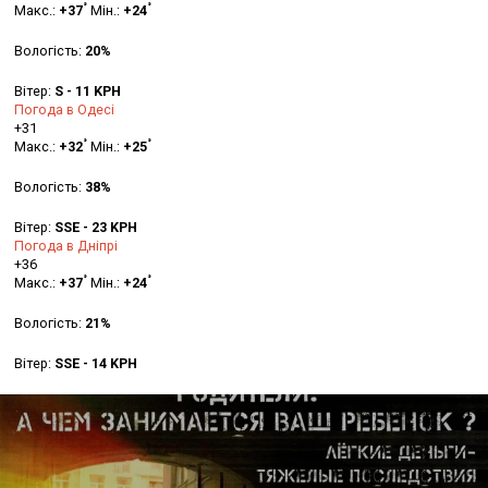
°
°
Макс.:
+
37
Мін.:
+
24
Вологість:
20%
Вітер:
S - 11 KPH
Погода в Одесі
+
31
°
°
Макс.:
+
32
Мін.:
+
25
Вологість:
38%
Вітер:
SSE - 23 KPH
Погода в Дніпрі
+
36
°
°
Макс.:
+
37
Мін.:
+
24
Вологість:
21%
Вітер:
SSE - 14 KPH