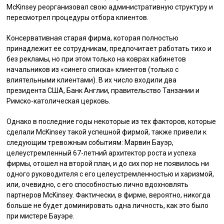
McKinsey реорганизовал свою административную структуру и
пересмотрел процедуры отбора клиентов.
Консервативная старая фирма, которая полностью
принадлежит ее сотрудникам, предпочитает работать тихо и
без рекламы, но при этом только на коврах кабинетов
начальников из «синего списка» клиентов (только с
влиятельными клиентами). В их число входили два
президента США, Банк Англии, правительство Танзании и
Римско-католическая церковь.
Однако в последние годы некоторые из тех факторов, которые
сделали McKinsey такой успешной фирмой, также привели к
следующим тревожным событиям: Марвин Бауэр,
целеустремленный 67-летний архитектор роста и успеха
фирмы, отошел на второй план, и до сих пор не появилось ни
одного руководителя с его целеустремленностью и харизмой,
или, очевидно, с его способностью лично вдохновлять
партнеров McKinsey. Фактически, в фирме, вероятно, никогда
больше не будет доминировать одна личность, как это было
при мистере Бауэре.