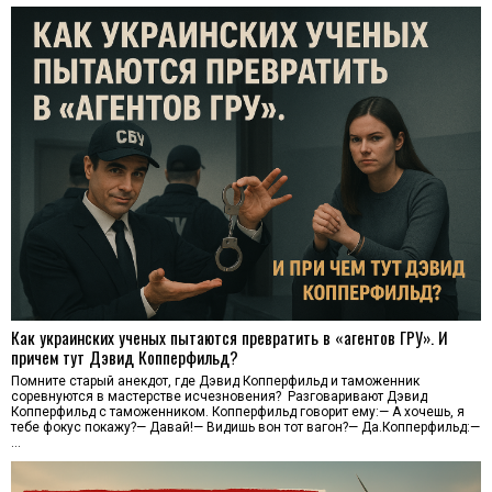
Как украинских ученых пытаются превратить в «агентов ГРУ». И
причем тут Дэвид Копперфильд?
Помните старый анекдот, где Дэвид Копперфильд и таможенник
соревнуются в мастерстве исчезновения? Разговаривают Дэвид
Копперфильд с таможенником. Копперфильд говорит ему:— А хочешь, я
тебе фокус покажу?— Давай!— Видишь вон тот вагон?— Да.Копперфильд:—
…