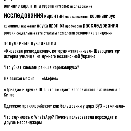
влияние карантина
европа
интервью
исследование
исследования
карантин
коронавирус
консалтинг
киев
расследования
прогноз
наука
криминал
маркетинг
профессии
экономика
эпидемия
россия
технологии
социальные сети
стартапы
ПОПУЛЯРНЫЕ ПУБЛИКАЦИИ
«Киевская разведшкола», которую «заканчивал» Шварценеггер:
история училища, не нужного независимой Украине
Что убьет киевлян раньше коронавируса?
Не всякая мафия — «Мафия»
«Триада» и другие ОПГ: что ожидает европейского бизнесмена в
Китае
Одесское артиллерийское: как большевики у царя ВУЗ «отжимали»
Что случилось с WhatsApp? Почему пользователи переходят в
другие мессенджеры