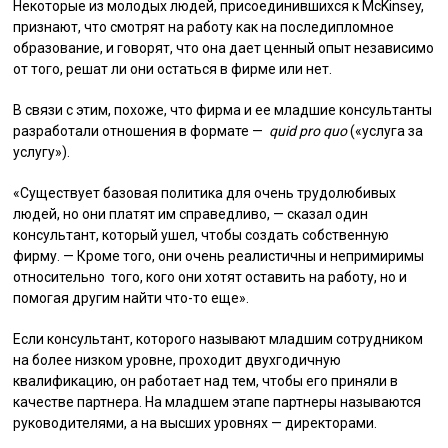
Некоторые из молодых людей, присоединившихся к McKinsey,
признают, что смотрят на работу как на последипломное
образование, и говорят, что она дает ценный опыт независимо
от того, решат ли они остаться в фирме или нет.
В связи с этим, похоже, что фирма и ее младшие консультанты
разработали отношения в формате —
quid pro quo
(«услуга за
услугу»).
«Существует базовая политика для очень трудолюбивых
людей, но они платят им справедливо, — сказал один
консультант, который ушел, чтобы создать собственную
фирму. — Кроме того, они очень реалистичны и непримиримы
относительно того, кого они хотят оставить на работу, но и
помогая другим найти что-то еще».
Если консультант, которого называют младшим сотрудником
на более низком уровне, проходит двухгодичную
квалификацию, он работает над тем, чтобы его приняли в
качестве партнера. На младшем этапе партнеры называются
руководителями, а на высших уровнях — директорами.