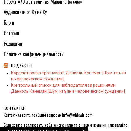
Проект «70 лет величия Марвина Бауэра»
Аудиокниги от Ху из Ху
Блоги
Истории
Редакция
Политика конфиденциальности
ПОДКАСТЫ
Корректировка прогнозов*. Даниэль Канеман [Шум: изъян
в человеческом суждении]
Контрольный список для наблюдателя за решениями.
Даниэль Канеман [Шум: изъян в человеческом суждении]
КОНТАКТЫ:
Контактная почта по общим вопросам
info@whiswh.com
Если хотите реализовать себя как журналиста в нашем издании направляйте
письма на почту
hr@whiswh.com