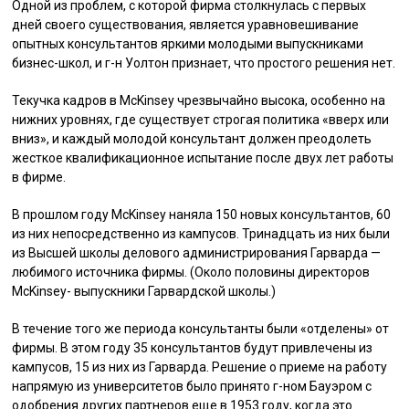
Одной из проблем, с которой фирма столкнулась с первых
дней своего существования, является уравновешивание
опытных консультантов яркими молодыми выпускниками
бизнес-школ, и г-н Уолтон признает, что простого решения нет.
Текучка кадров в McKinsey чрезвычайно высока, особенно на
нижних уровнях, где существует строгая политика «вверх или
вниз», и каждый молодой консультант должен преодолеть
жесткое квалификационное испытание после двух лет работы
в фирме.
В прошлом году McKinsey наняла 150 новых консультантов, 60
из них непосредственно из кампусов. Тринадцать из них были
из Высшей школы делового администрирования Гарварда —
любимого источника фирмы. (Около половины директоров
McKinsey- выпускники Гарвардской школы.)
В течение того же периода консультанты были «отделены» от
фирмы. В этом году 35 консультантов будут привлечены из
кампусов, 15 из них из Гарварда. Решение о приеме на работу
напрямую из университетов было принято г-ном Бауэром с
одобрения других партнеров еще в 1953 году, когда это