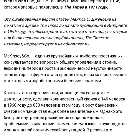
Who is Who
предлагает вашему вниманию перевод статьи,
которая впервые появилась в
The Times в 1971 году.
Это оцифрованная версия статьи Майкла С. Дженсена из
печатного архива The Times до начала публикации в Интернете
в 1996 году. Чтобы сохранить эти статьи в том виде, в котором
они были первоначально опубликованы, The Times не
изменяет, не редактирует и не обновляет их.
McKinsey&Co. — один из крупнейших и наиболее престижных
консультантов по вопросам общего управления в стране,
выходит из периода роста и экономической неустойчивости,
поле которого фирма стала процветать, но из которого вышла
с некоторыми заработанными боевыми шрамами.
Консультанты организации, являющиеся сердцем ее
деятельности, сделали количественный скачок с 146 человек
в 1960 году до 650 человек в этом году, а рост банковских
счетов компании стал еще более значительным. Однако это
быстрое внутреннее расширение сопровождалось
проблемами, связанными с изменением высшего руководства
и запятнанной политической репутацией. В результате