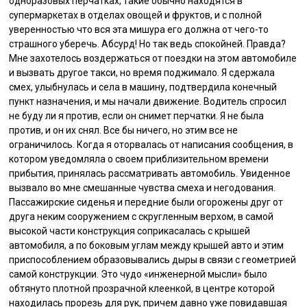
одноразовых перчатках, такие обычно находятся в
супермаркетах в отделах овощей и фруктов, и с полной
уверенностью что вся эта мишура его должна от чего-то
страшного уберечь. Абсурд! Но так ведь спокойней. Правда?
Мне захотелось воздержаться от поездки на этом автомобиле
и вызвать другое такси, но время поджимало. Я сдержала
смех, улыбнулась и села в машину, подтвердила конечный
пункт назначения, и мы начали движение. Водитель спросил
не буду ли я против, если он снимет перчатки. Я не была
против, и он их снял. Все бы ничего, но этим все не
ограничилось. Когда я оторвалась от написания сообщения, в
котором уведомляла о своем приблизительном времени
прибытия, принялась рассматривать автомобиль. Увиденное
вызвало во мне смешанные чувства смеха и негодования.
Пассажирские сиденья и передние были огорожены друг от
друга неким сооружением с скругленным верхом, в самой
высокой части конструкция соприкасалась с крышей
автомобиля, а по боковым углам между крышей авто и этим
приспособлением образовывались дыры в связи с геометрией
самой конструкции. Это чудо «инженерной мысли» было
обтянуто плотной прозрачной клеенкой, в центре которой
находилась прорезь для рук, причем давно уже повидавшая