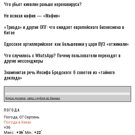
Что убьет киевлян раньше коронавируса?
Не всякая мафия — «Мафия»
«Триада» и другие ОПГ: что ожидает европейского бизнесмена в
Китае
Одесское артиллерийское: как большевики у царя ВУЗ «отжимали»
Что случилось с WhatsApp? Почему пользователи переходят в
другие мессенджеры
Знаменитая речь Иосифа Бродского: 6 советов из «тайного
доклада»
Курси долара, євро і рубля по банках
ПОГОДА
Погода, 07 Серпень
Погода в Києві
+
36
°
°
Макс.:
+
36
Мін.:
+
22