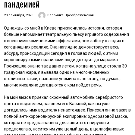
пандемией
23 сентября, 2020
Вероника Преображенская
Однажды со мной в Киеве приключилась история, которая
больше напоминает театральную пьесу игривого содержания
с внешними комическими эффектами, чем заботу о людях в
сегодняшних реалиях. Она наглядно демонстрирует весь
абсурд, происходящий сегодня в головах людей, с этими
короновирусными правилами люди доходят до маразма.
Произошла она не так давно летом, когда на улице стояла 30
градусная жара, я вызвала одно из многочисленных
столичных такси, название упоминать не стану, но думаю,
многие киевляне догадаются о ком пойдет речь.
На мой вызов приехал скромный автомобиль серебристого
цвета с водителем, назовем его Василий, как вы уже
догадались, имя водителя ненастоящее. Приехал он на заказ в
полной антикороновирусной экипировке: одноразовой маске,
которая не предназначена для защиты от вирусов и
предполагаю, носится им уже целый день, в целлофановых