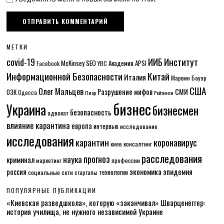
МЕТКИ
Институт
covid-19
ИИБ
McKinsey
SEO
Академия APSI
Facebook
YBC
Информационной Безопасности
Китай
Италия
Марвин Бауэр
США
Олег Мальцев
Разрушение мифов
СМИ
ОЗК
Одесса
Пиар
Рейтинги
бизнес
Украина
бизнесмен
безопасность
адвокат
влияние карантина
европа
интервью
исследование
исследования
карантин
коронавирус
консалтинг
киев
расследования
прогноз
наука
криминал
маркетинг
профессии
экономика
эпидемия
россия
технологии
социальные сети
стартапы
ПОПУЛЯРНЫЕ ПУБЛИКАЦИИ
«Киевская разведшкола», которую «заканчивал» Шварценеггер:
история училища, не нужного независимой Украине