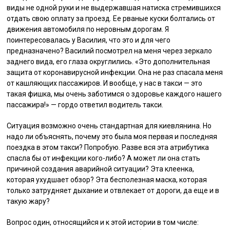
виды не одной руки и не выдержавшая натиска стремившихся
отдать свою оплату за проезд. Ее рваные куски болтались от
движения автомобиля по неровным дорогам. Я
поинтересовалась у Василия, что это и для чего
предназначено? Василий посмотрел на меня через зеркало
заднего вида, его глаза округлились. «Это дополнительная
защита от коронавирусной инфекции. Она не раз спасала меня
от кашляющих пассажиров. И вообще, у нас в такси — это
такая фишка, мы очень заботимся о здоровье каждого нашего
пассажира!» — гордо ответил водитель такси.
Ситуация возможно очень стандартная для киевлянина. Но
надо ли объяснять, почему это была моя первая и последняя
поездка в этом такси? Попробую. Разве вся эта атрибутика
спасла бы от инфекции кого-либо? А может ли она стать
причиной создания аварийной ситуации? Эта клеенка,
которая ухудшает обзор? Эта бесполезная маска, которая
только затрудняет дыхание и отвлекает от дороги, да еще и в
такую жару?
Вопрос один, относящийся и к этой истории в том числе: