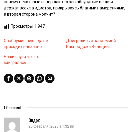
почему некоторые совершают столь абсурдные вещи и
держат всех за идиотов, прикрываясь благими намерениями,
а вторая сторона молчит?
Просмотры:
1 947
Слабоумие никогда не
Доигрались с пандемией.
приходит внезапно
Распродажа Венеции
Наши слуги что-то
заигрались…
1 Comment
Эндрю
26 февраля, 2023 в 1:32 пп
: