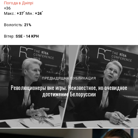
Погода в Дніпрі
+
36
°
°
Макс.:
+
37
Мін.:
+
24
Вологість:
21%
Вітер:
SSE - 14 KPH
ПРЕДЫДУЩАЯ ПУБЛИКАЦИЯ
Революционеры вне игры. Неизвестное, но очевидное
достижение Белоруссии