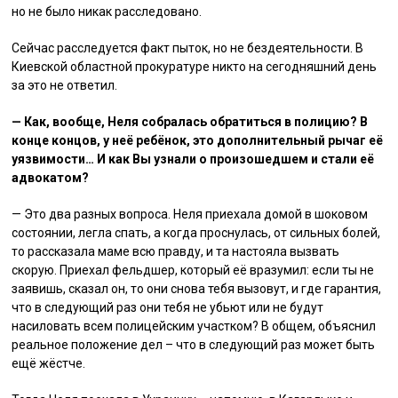
но не было никак расследовано.
Сейчас расследуется факт пыток, но не бездеятельности. В
Киевской областной прокуратуре никто на сегодняшний день
за это не ответил.
— Как, вообще, Неля собралась обратиться в полицию? В
конце концов, у неё ребёнок, это дополнительный рычаг её
уязвимости… И как Вы узнали о произошедшем и стали её
адвокатом?
— Это два разных вопроса. Неля приехала домой в шоковом
состоянии, легла спать, а когда проснулась, от сильных болей,
то рассказала маме всю правду, и та настояла вызвать
скорую. Приехал фельдшер, который её вразумил: если ты не
заявишь, сказал он, то они снова тебя вызовут, и где гарантия,
что в следующий раз они тебя не убьют или не будут
насиловать всем полицейским участком? В общем, объяснил
реальное положение дел – что в следующий раз может быть
ещё жёстче.