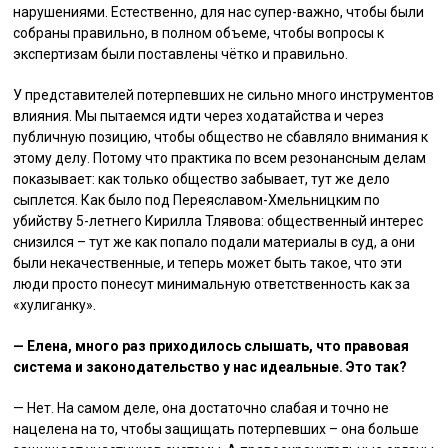
нарушениями. Естественно, для нас супер-важно, чтобы были
собраны правильно, в полном объеме, чтобы вопросы к
экспертизам были поставлены чётко и правильно.
У представителей потерпевших не сильно много инструментов
влияния. Мы пытаемся идти через ходатайства и через
публичную позицию, чтобы общество не сбавляло внимания к
этому делу. Потому что практика по всем резонансным делам
показывает: как только общество забывает, тут же дело
сыплется. Как было под Переяславом-Хмельницким по
убийству 5-летнего Кирилла Тлявова: общественный интерес
снизился – тут же как попало подали материалы в суд, а они
были некачественные, и теперь может быть такое, что эти
люди просто понесут минимальную ответственность как за
«хулиганку».
— Елена, много раз приходилось слышать, что правовая
система и законодательство у нас идеальные. Это так?
— Нет. На самом деле, она достаточно слабая и точно не
нацелена на то, чтобы защищать потерпевших – она больше