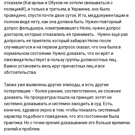
отказали (Кагарлык и Обухов не хотели связываться с
полицией!), и только в третьем, в Украинке, оно было
проведено, спустя почти двое суток. И то, меддокументации в
полном виде нету, как она должна быть. Нужен повторный
допрос фельдшера, осматривавшего Нелю, нужен допрос
докторов, которые отказались её принимать… Нужно ещё раз
допросить её приятеля, который забирал Нелю после
случившегося и на первом допросе сказал, что она была в
нормальном состоянии. Нужно доказать, что он врёт и
лжесвидетельствует в пользу группы должностных лиц…
Важно установить весь круг причастных лиц и все
обстоятельства.
Также уже выявлены другие эпизоды, и есть другие
потерпевшие – более ранние, соответственно, их сложнее
доказать. Но прокуратура пошла на принцип: хотят их
системно доказывать и системно заходить в суд. Есть,
конечно, здравое зерно в том, чтобы показать системный
характер подобного поведения, что это постоянная была
практика. Но с точки зрения доказывания это больше времени,
усилий и проблем.