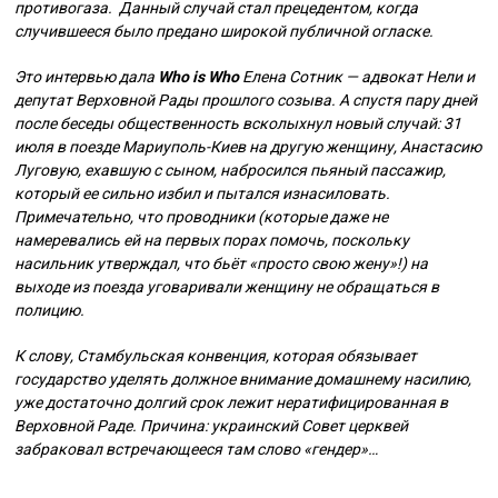
противогаза. Данный случай стал прецедентом, когда
случившееся было предано широкой публичной огласке.
Это интервью дала
Who is Who
Елена Сотник — адвокат Нели и
депутат Верховной Рады прошлого созыва. А спустя пару дней
после беседы общественность всколыхнул новый случай: 31
июля в поезде Мариуполь-Киев на другую женщину, Анастасию
Луговую, ехавшую с сыном, набросился пьяный пассажир,
который ее сильно избил и пытался изнасиловать.
Примечательно, что проводники (которые даже не
намеревались ей на первых порах помочь, поскольку
насильник утверждал, что бьёт «просто свою жену»!) на
выходе из поезда уговаривали женщину не обращаться в
полицию.
К слову, Стамбульская конвенция, которая обязывает
государство уделять должное внимание домашнему насилию,
уже достаточно долгий срок лежит нератифицированная в
Верховной Раде. Причина: украинский Совет церквей
забраковал встречающееся там слово «гендер»…