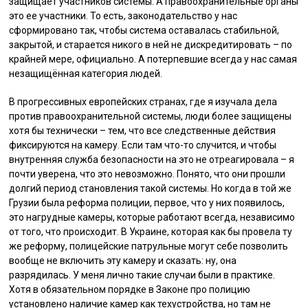
защищает участников системы. А правоохранительные органы
это ее участники. То есть, законодательство у нас
сформировано так, чтобы система оставалась стабильной,
закрытой, и старается никого в ней не дискредитировать – по
крайней мере, официально. А потерпевшие всегда у нас самая
незащищённая категория людей.
В прогрессивных европейских странах, где я изучала дела
против правоохранительной системы, люди более защищены
хотя бы технически – тем, что все следственные действия
фиксируются на камеру. Если там что-то случится, и чтобы
внутренняя служба безопасности на это не отреагировала – я
почти уверена, что это невозможно. Понято, что они прошли
долгий период становления такой системы. Но когда в той же
Грузии была реформа полиции, первое, что у них появилось,
это нагрудные камеры, которые работают всегда, независимо
от того, что происходит. В Украине, которая как бы провела ту
же реформу, полицейские патрульные могут себе позволить
вообще не включить эту камеру и сказать: ну, она
разрядилась. У меня лично такие случаи были в практике.
Хотя в обязательном порядке в Законе про полицию
установлено наличие камер как техустройства, но там не