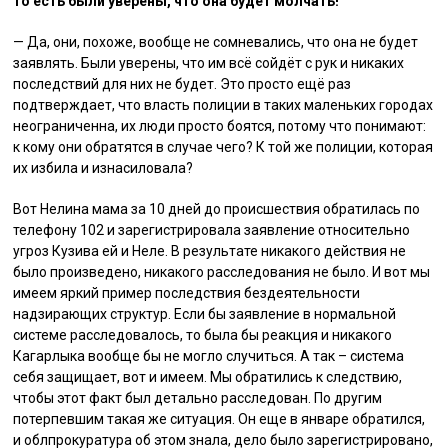
то есть были уверены, что она будет молчать!
— Да, они, похоже, вообще не сомневались, что она не будет
заявлять. Были уверены, что им всё сойдёт с рук и никаких
последствий для них не будет. Это просто ещё раз
подтверждает, что власть полиции в таких маленьких городах
неограниченна, их люди просто боятся, потому что понимают:
к кому они обратятся в случае чего? К той же полиции, которая
их избила и изнасиловала?
Вот Нелина мама за 10 дней до происшествия обратилась по
телефону 102 и зарегистрировала заявление относительно
угроз Кузива ей и Неле. В результате никакого действия не
было произведено, никакого расследования не было. И вот мы
имеем яркий пример последствия бездеятельности
надзирающих структур. Если бы заявление в нормальной
системе расследовалось, то была бы реакция и никакого
Кагарлыка вообще бы не могло случиться. А так – система
себя защищает, вот и имеем. Мы обратились к следствию,
чтобы этот факт был детально расследован. По другим
потерпевшим такая же ситуация. Он еще в январе обратился,
и облпрокуратура об этом знала, дело было зарегистрировано,