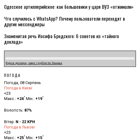
Одесское артиллерийское: как большевики у царя ВУЗ «отжимали»
Что случилось с WhatsApp? Почему пользователи переходят в
другие мессенджеры
Знаменитая речь Иосифа Бродского: 6 советов из «тайного
доклада»
Курси долара, євро і рубля по банках
ПОГОДА
Погода, 08 Серпень
Погода в Києві
+
23
°
°
Макс.:
+
24
Мін.:
+
19
Вологість:
87%
Вітер:
N - 22 KPH
Погода в Львові
+
23
°
°
Макс.:
+
25
Мін.:
+
15