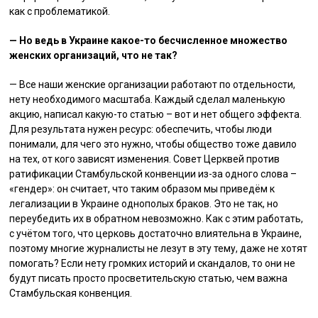
как с проблематикой.
— Но ведь в Украине какое-то бесчисленное множество
женских организаций, что не так?
— Все наши женские организации работают по отдельности,
нету необходимого масштаба. Каждый сделал маленькую
акцию, написал какую-то статью – вот и нет общего эффекта.
Для результата нужен ресурс: обеспечить, чтобы люди
понимали, для чего это нужно, чтобы общество тоже давило
на тех, от кого зависят изменения. Совет Церквей против
ратификации Стамбульской конвенции из-за одного слова –
«гендер»: он считает, что таким образом мы приведём к
легализации в Украине однополых браков. Это не так, но
переубедить их в обратном невозможно. Как с этим работать,
с учётом того, что церковь достаточно влиятельна в Украине,
поэтому многие журналисты не лезут в эту тему, даже не хотят
помогать? Если нету громких историй и скандалов, то они не
будут писать просто просветительскую статью, чем важна
Стамбульская конвенция.