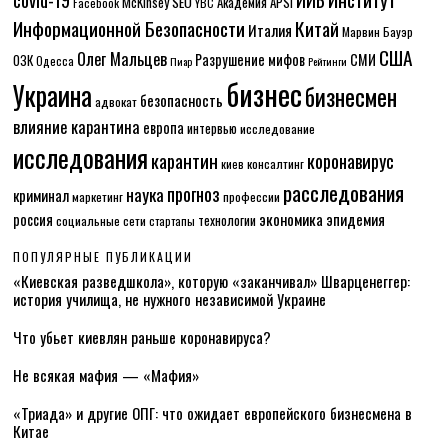
McKinsey
SEO
Академия APSI
Facebook
YBC
Информационной Безопасности
Китай
Италия
Марвин Бауэр
США
Олег Мальцев
Разрушение мифов
СМИ
ОЗК
Одесса
Пиар
Рейтинги
бизнес
Украина
бизнесмен
безопасность
адвокат
влияние карантина
европа
интервью
исследование
исследования
карантин
коронавирус
консалтинг
киев
расследования
прогноз
наука
криминал
маркетинг
профессии
экономика
эпидемия
россия
технологии
социальные сети
стартапы
ПОПУЛЯРНЫЕ ПУБЛИКАЦИИ
«Киевская разведшкола», которую «заканчивал» Шварценеггер:
история училища, не нужного независимой Украине
Что убьет киевлян раньше коронавируса?
Не всякая мафия — «Мафия»
«Триада» и другие ОПГ: что ожидает европейского бизнесмена в
Китае