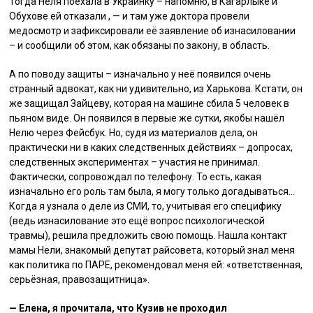
Тогда Неля поехала в Украинку – напомню, в Кагарлыке и
Обухове ей отказали , — и там уже доктора провели
медосмотр и зафиксировали её заявление об изнасиловании
– и сообщили об этом, как обязаны по закону, в область.
А по поводу защиты – изначально у неё появился очень
странный адвокат, как ни удивительно, из Харькова. Кстати, он
же защищал Зайцеву, которая на машине сбила 5 человек в
пьяном виде. Он появился в первые же сутки, якобы нашёл
Нелю через Фейсбук. Но, судя из материалов дела, он
практически ни в каких следственных действиях – допросах,
следственных экспериментах – участия не принимал.
Фактически, сопровождал по телефону. То есть, какая
изначально его роль там была, я могу только догадываться…
Когда я узнала о деле из СМИ, то, учитывая его специфику
(ведь изнасилование это ещё вопрос психологической
травмы), решила предложить свою помощь. Нашла контакт
мамы Нели, знакомый депутат райсовета, который знал меня
как политика по ПАРЕ, рекомендовал меня ей: «ответственная,
серьёзная, правозащитница».
— Елена, я прочитала, что Кузив не проходил