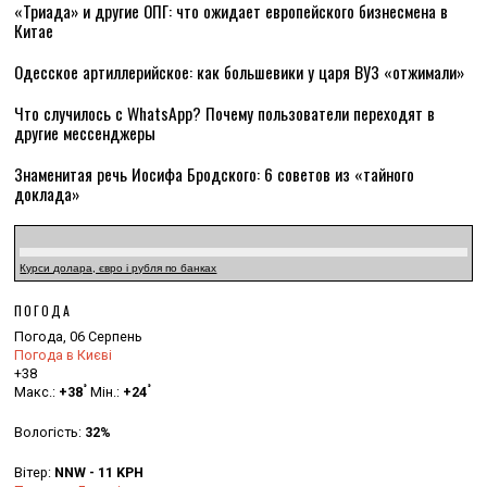
«Триада» и другие ОПГ: что ожидает европейского бизнесмена в
Китае
Одесское артиллерийское: как большевики у царя ВУЗ «отжимали»
Что случилось с WhatsApp? Почему пользователи переходят в
другие мессенджеры
Знаменитая речь Иосифа Бродского: 6 советов из «тайного
доклада»
Курси долара, євро і рубля по банках
ПОГОДА
Погода, 06 Серпень
Погода в Києві
+
38
°
°
Макс.:
+
38
Мін.:
+
24
Вологість:
32%
Вітер:
NNW - 11 KPH