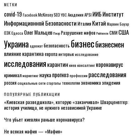
МЕТКИ
Институт
covid-19
ИИБ
McKinsey
SEO
Академия APSI
Facebook
YBC
Информационной Безопасности
Китай
Италия
Марвин Бауэр
США
Олег Мальцев
Разрушение мифов
СМИ
ОЗК
Одесса
Пиар
Рейтинги
бизнес
Украина
бизнесмен
безопасность
адвокат
влияние карантина
европа
интервью
исследование
исследования
карантин
коронавирус
консалтинг
киев
расследования
прогноз
наука
криминал
маркетинг
профессии
экономика
эпидемия
россия
технологии
социальные сети
стартапы
ПОПУЛЯРНЫЕ ПУБЛИКАЦИИ
«Киевская разведшкола», которую «заканчивал» Шварценеггер:
история училища, не нужного независимой Украине
Что убьет киевлян раньше коронавируса?
Не всякая мафия — «Мафия»