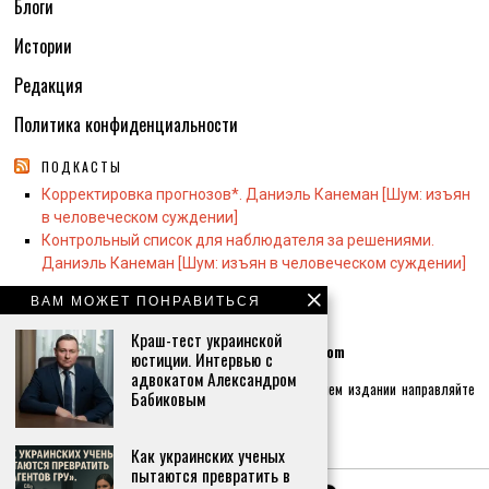
Блоги
Истории
Редакция
Политика конфиденциальности
ПОДКАСТЫ
Корректировка прогнозов*. Даниэль Канеман [Шум: изъян
в человеческом суждении]
Контрольный список для наблюдателя за решениями.
Даниэль Канеман [Шум: изъян в человеческом суждении]
ВАМ МОЖЕТ ПОНРАВИТЬСЯ
КОНТАКТЫ:
Краш-тест украинской
Контактная почта по общим вопросам
info@whiswh.com
юстиции. Интервью с
адвокатом Александром
Если хотите реализовать себя как журналиста в нашем издании направляйте
Бабиковым
письма на почту
hr@whiswh.com
Главный редактор:
Вероника Сергеевна Островская
Как украинских ученых
пытаются превратить в