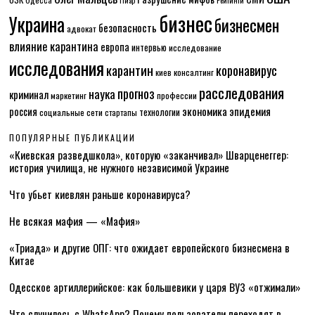
бизнес
Украина
бизнесмен
безопасность
адвокат
влияние карантина
европа
интервью
исследование
исследования
карантин
коронавирус
консалтинг
киев
расследования
прогноз
наука
криминал
маркетинг
профессии
экономика
эпидемия
россия
технологии
социальные сети
стартапы
ПОПУЛЯРНЫЕ ПУБЛИКАЦИИ
«Киевская разведшкола», которую «заканчивал» Шварценеггер:
история училища, не нужного независимой Украине
Что убьет киевлян раньше коронавируса?
Не всякая мафия — «Мафия»
«Триада» и другие ОПГ: что ожидает европейского бизнесмена в
Китае
Одесское артиллерийское: как большевики у царя ВУЗ «отжимали»
Что случилось с WhatsApp? Почему пользователи переходят в