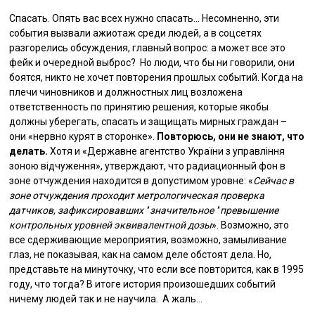
Спасать. Опять вас всех нужно спасать… Несомненно, эти
события вызвали ажиотаж среди людей, а в соцсетях
разгорелись обсуждения, главный вопрос: а может все это
фейк и очередной выброс? Но люди, что бы ни говорили, они
боятся, никто не хочет повторения прошлых событий. Когда на
плечи чиновников и должностных лиц возложена
ответственность по принятию решения, которые якобы
должны уберегать, спасать и защищать мирных граждан –
они «нервно курят в сторонке».
Повторюсь, они не знают, что
делать.
Хотя и «Державне агентство України з управління
зоною відчуження», утверждают, что радиационный фон в
зоне отчуждения находится в допустимом уровне: «
Сейчас в
зоне отчуждения проходит метрологическая проверка
датчиков, зафиксировавших ′′ значительное ′′ превышение
контрольных уровней эквивалентной дозы
». Возможно, это
все сдерживающие мероприятия, возможно, замыливание
глаз, не показывая, как на самом деле обстоят дела. Но,
представьте на минуточку, что если все повторится, как в 1995
году, что тогда? В итоге история произошедших событий
ничему людей так и не научила. А жаль…