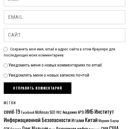
Сохранить моё имя, email и адрес сайта в этом браузере для
последующих моих комментариев.
Уведомить меня о новых комментариях по email.
Уведомлять меня о новых записях почтой.
МЕТКИ
Институт
covid-19
ИИБ
McKinsey
SEO
Академия APSI
Facebook
YBC
Информационной Безопасности
Китай
Италия
Марвин Бауэр
США
Олег Мальцев
Разрушение мифов
СМИ
ОЗК
Одесса
Пиар
Рейтинги