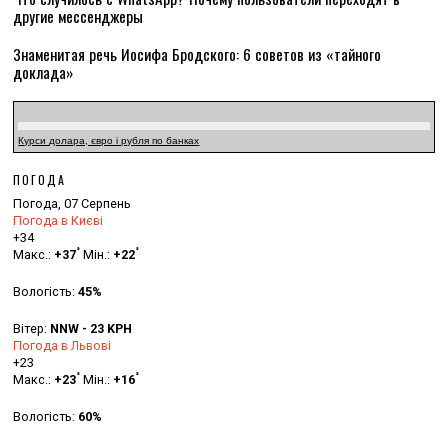
другие мессенджеры
Знаменитая речь Иосифа Бродского: 6 советов из «тайного
доклада»
Курси долара, євро і рубля по банках
ПОГОДА
Погода, 07 Серпень
Погода в Києві
+
34
°
°
Макс.:
+
37
Мін.:
+
22
Вологість:
45%
Вітер:
NNW - 23 KPH
Погода в Львові
+
23
°
°
Макс.:
+
23
Мін.:
+
16
Вологість:
60%