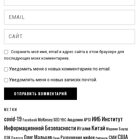
Сохранить моё имя, email и адрес сайта в этом браузере для
последующих моих комментариев.
Уведомить меня о новых комментариях по email.
Уведомлять меня о новых записях почтой.
МЕТКИ
Институт
covid-19
ИИБ
McKinsey
SEO
Академия APSI
Facebook
YBC
Информационной Безопасности
Китай
Италия
Марвин Бауэр
США
Олег Мальцев
Разрушение мифов
СМИ
ОЗК
Одесса
Пиар
Рейтинги