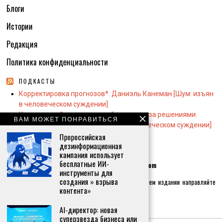
Блоги
Истории
Редакция
Политика конфиденциальности
ПОДКАСТЫ
Корректировка прогнозов*. Даниэль Канеман [Шум: изъян
в человеческом суждении]
Контрольный список для наблюдателя за решениями.
ВАМ МОЖЕТ ПОНРАВИТЬСЯ
Даниэль Канеман [Шум: изъян в человеческом суждении]
Пророссийская
дезинформационная
кампания использует
КОНТАКТЫ:
бесплатные ИИ-
Контактная почта по общим вопросам
info@whiswh.com
инструменты для
создания » взрыва
Если хотите реализовать себя как журналиста в нашем издании направляйте
контента»
письма на почту
hr@whiswh.com
AI-директор: новая
Главный редактор:
Вероника Сергеевна Островская
суперзвезда бизнеса или