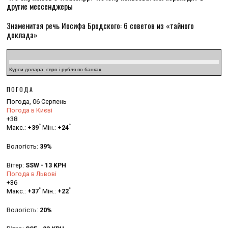
другие мессенджеры
Знаменитая речь Иосифа Бродского: 6 советов из «тайного
доклада»
Курси долара, євро і рубля по банках
ПОГОДА
Погода, 06 Серпень
Погода в Києві
+
38
°
°
Макс.:
+
39
Мін.:
+
24
Вологість:
39%
Вітер:
SSW - 13 KPH
Погода в Львові
+
36
°
°
Макс.:
+
37
Мін.:
+
22
Вологість:
20%