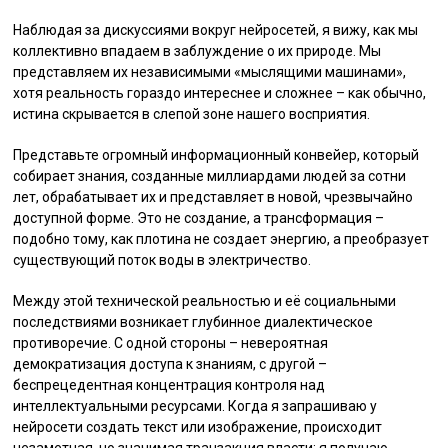
Наблюдая за дискуссиями вокруг нейросетей, я вижу, как мы
коллективно впадаем в заблуждение о их природе. Мы
представляем их независимыми «мыслящими машинами»,
хотя реальность гораздо интереснее и сложнее – как обычно,
истина скрывается в слепой зоне нашего восприятия.
Представьте огромный информационный конвейер, который
собирает знания, созданные миллиардами людей за сотни
лет, обрабатывает их и представляет в новой, чрезвычайно
доступной форме. Это не создание, а трансформация –
подобно тому, как плотина не создает энергию, а преобразует
существующий поток воды в электричество.
Между этой технической реальностью и её социальными
последствиями возникает глубинное диалектическое
противоречие. С одной стороны – невероятная
демократизация доступа к знаниям, с другой –
беспрецедентная концентрация контроля над
интеллектуальными ресурсами. Когда я запрашиваю у
нейросети создать текст или изображение, происходит
незаметная, но значимая транзакция власти: я получаю