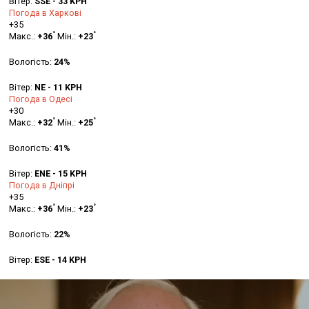
Вітер:
SSE - 33 KPH
Погода в Харкові
+
35
°
°
Макс.:
+
36
Мін.:
+
23
Вологість:
24%
Вітер:
NE - 11 KPH
Погода в Одесі
+
30
°
°
Макс.:
+
32
Мін.:
+
25
Вологість:
41%
Вітер:
ENE - 15 KPH
Погода в Дніпрі
+
35
°
°
Макс.:
+
36
Мін.:
+
23
Вологість:
22%
Вітер:
ESE - 14 KPH