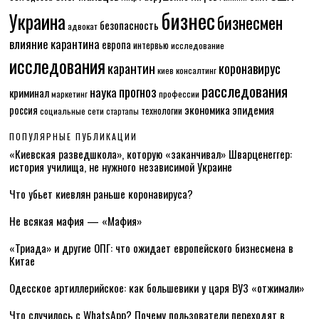
бизнес
Украина
бизнесмен
безопасность
адвокат
влияние карантина
европа
интервью
исследование
исследования
карантин
коронавирус
консалтинг
киев
расследования
прогноз
наука
криминал
маркетинг
профессии
экономика
эпидемия
россия
технологии
социальные сети
стартапы
ПОПУЛЯРНЫЕ ПУБЛИКАЦИИ
«Киевская разведшкола», которую «заканчивал» Шварценеггер:
история училища, не нужного независимой Украине
Что убьет киевлян раньше коронавируса?
Не всякая мафия — «Мафия»
«Триада» и другие ОПГ: что ожидает европейского бизнесмена в
Китае
Одесское артиллерийское: как большевики у царя ВУЗ «отжимали»
Что случилось с WhatsApp? Почему пользователи переходят в