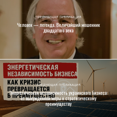
ПРЕДЫДУЩАЯ ПУБЛИКАЦИЯ
Человек — легенда. Величайший мошенник
двадцатого века
СЛЕДУЮЩАЯ ПУБЛИКАЦИЯ
Энергетическая независимость украинского бизнеса:
от вынужденной меры к стратегическому
преимуществу