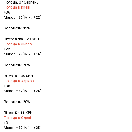
Погода, 07 Серпень
Погода в Києві
+
36
°
°
Макс.:
+
36
Мін.:
+
22
Вологість:
35%
Вітер:
NNW - 23 KPH
Погода в Львові
+
22
°
°
Макс.:
+
23
Мін.:
+
16
Вологість:
70%
Вітер:
N - 35 KPH
Погода в Харкові
+
36
°
°
Макс.:
+
37
Мін.:
+
24
Вологість:
20%
Вітер:
S - 11 KPH
Погода в Одесі
+
31
°
°
Макс.:
+
32
Мін.:
+
25