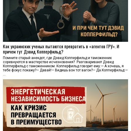
Как украинских ученых пытаются превратить в «агентов ГРУ». И
причем тут Дэвид Копперфильд?
Помните старый анекдот, где Дэвид Копперфильд и таможенник
соревнуются в мастерстве исчезновения? Разговаривают Дэвид
Копперфильд с таможенником. Копперфильд говорит ему:— А хочешь, я
тебе фокус покажу?— Давай!— Видишь вон тот вагон?— Да.Копперфильд:—
…