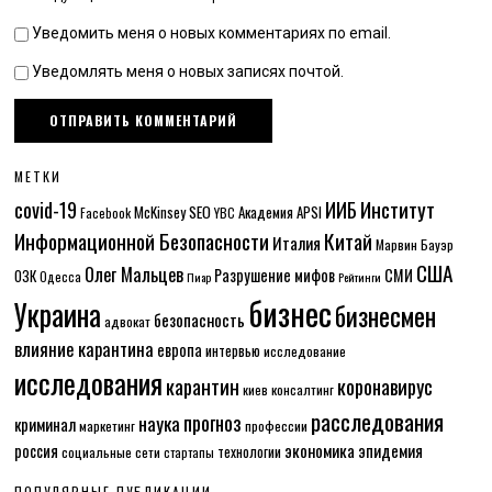
Уведомить меня о новых комментариях по email.
Уведомлять меня о новых записях почтой.
МЕТКИ
Институт
covid-19
ИИБ
McKinsey
SEO
Академия APSI
Facebook
YBC
Информационной Безопасности
Китай
Италия
Марвин Бауэр
США
Олег Мальцев
Разрушение мифов
СМИ
ОЗК
Одесса
Пиар
Рейтинги
бизнес
Украина
бизнесмен
безопасность
адвокат
влияние карантина
европа
интервью
исследование
исследования
карантин
коронавирус
консалтинг
киев
расследования
прогноз
наука
криминал
маркетинг
профессии
экономика
эпидемия
россия
технологии
социальные сети
стартапы
ПОПУЛЯРНЫЕ ПУБЛИКАЦИИ