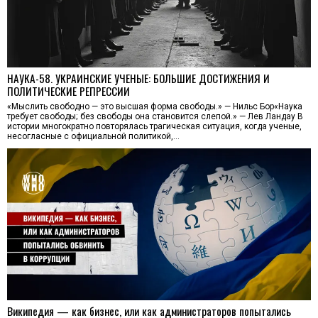
НАУКА-58. УКРАИНСКИЕ УЧЕНЫЕ: БОЛЬШИЕ ДОСТИЖЕНИЯ И
ПОЛИТИЧЕСКИЕ РЕПРЕССИИ
«Мыслить свободно — это высшая форма свободы.» — Нильс Бор«Наука
требует свободы; без свободы она становится слепой.» — Лев Ландау В
истории многократно повторялась трагическая ситуация, когда ученые,
несогласные с официальной политикой,…
Википедия — как бизнес, или как администраторов попытались