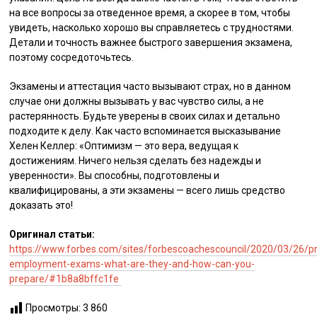
на все вопросы за отведенное время, а скорее в том, чтобы
увидеть, насколько хорошо вы справляетесь с трудностями.
Детали и точность важнее быстрого завершения экзамена,
поэтому сосредоточьтесь.
Экзамены и аттестация часто вызывают страх, но в данном
случае они должны вызывать у вас чувство силы, а не
растерянность. Будьте уверены в своих силах и детально
подходите к делу. Как часто вспоминается высказывание
Хелен Келлер: «Оптимизм — это вера, ведущая к
достижениям. Ничего нельзя сделать без надежды и
уверенности». Вы способны, подготовлены и
квалифицированы, а эти экзамены — всего лишь средство
доказать это!
Оригинал статьи:
https://www.forbes.com/sites/forbescoachescouncil/2020/03/26/p
employment-exams-what-are-they-and-how-can-you-
prepare/#1b8a8bffc1fe
Просмотры:
3 860