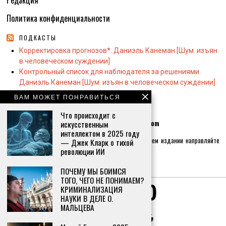
Редакция
Политика конфиденциальности
ПОДКАСТЫ
Корректировка прогнозов*. Даниэль Канеман [Шум: изъян
в человеческом суждении]
Контрольный список для наблюдателя за решениями.
Даниэль Канеман [Шум: изъян в человеческом суждении]
ВАМ МОЖЕТ ПОНРАВИТЬСЯ
КОНТАКТЫ:
Что происходит с
искусственным
Контактная почта по общим вопросам
info@whiswh.com
интеллектом в 2025 году
Если хотите реализовать себя как журналиста в нашем издании направляйте
— Джек Кларк о тихой
письма на почту
hr@whiswh.com
революции ИИ
Главный редактор:
Вероника Сергеевна Островская
ПОЧЕМУ МЫ БОИМСЯ
ТОГО, ЧЕГО НЕ ПОНИМАЕМ?
КРИМИНАЛИЗАЦИЯ
НАУКИ В ДЕЛЕ О.
МАЛЬЦЕВА