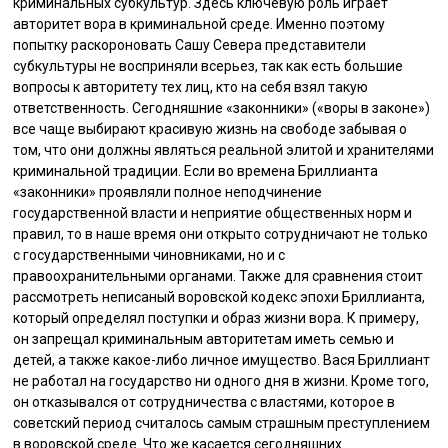
криминальных субкультур. Здесь ключевую роль играет
авторитет вора в криминальной среде. Именно поэтому
попытку раскороновать Сашу Севера представители
субкультуры не восприняли всерьез, так как есть большие
вопросы к авторитету тех лиц, кто на себя взял такую
ответственность. Сегодняшние «законники» («воры в законе»)
все чаще выбирают красивую жизнь на свободе забывая о
том, что они должны являться реальной элитой и хранителями
криминальной традиции. Если во времена Бриллианта
«законники» проявляли полное неподчинение
государственной власти и неприятие общественных норм и
правил, то в наше время они открыто сотрудничают не только
с государственными чиновниками, но и с
правоохранительными органами. Также для сравнения стоит
рассмотреть неписаный воровской кодекс эпохи Бриллианта,
который определял поступки и образ жизни вора. К примеру,
он запрещал криминальным авторитетам иметь семью и
детей, а также какое-либо личное имущество. Вася Бриллиант
не работал на государство ни одного дня в жизни. Кроме того,
он отказывался от сотрудничества с властями, которое в
советский период считалось самым страшным преступлением
в воровской среде. Что же касается сегодняшних