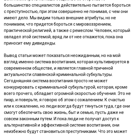
большинство специалистов действительно пытается бороться
с преступностью, при этом совершенно не понимая, с чем они
имеют дело. Мы видим только внешние атрибуты, но не
понимаем, что придется бороться с мировоззрением,
практической религией, а также с ремеслом. Человек, который
овладел этой системой, вряд ли от нее откажется, пока она
приносит ему дивиденды.
Вывод статьи может показаться неожиданным, но на мой
взгляд именно система воспитания, которая культивируется в
современном обществе, и является главной причиной
актуальности славянской криминальной субкультуры.
Сегодняшняя система воспитания просто не может
конкурировать с криминальной субкультурой, которая, кроме
всего прочего, обладает огромной скоростью обучения. Это не
пиар, и поверьте, я говорю об этом с сожалением. К счастью
или к сожалению, но люди всегда будут тянуться туда, где они
смогут обеспечить свою жизнь, быт и семью, пусть даже не
совсем законным путем. И пока люди не получат доступ к
альтернативной и эффективной системе воспитания, они
неизбежно будут становиться преступниками. Что это может