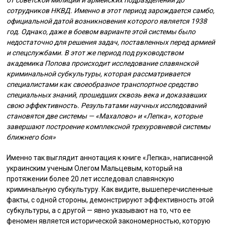
от советской милиции и армейских подразделений до
сотрудников НКВД. Именно в этот период зарождается самбо,
официальной датой возникновения которого является 1938
год. Однако, даже в боевом варианте этой системы было
недостаточно для решения задач, поставленных перед армией
и спецслужбами. В этот же период под руководством
академика Попова происходит исследование славянской
криминальной субкультуры, которая рассматривается
специалистами как своеобразное транспортное средство
специальных знаний, прошедших сквозь века и доказавших
свою эффективность. Результатами научных исследований
становятся две системы — «Махалово» и «Лепка», которые
завершают построение комплексной трехуровневой системы
ближнего боя»
Именно так выглядит аннотация к книге «Лепка», написанной
украинским ученым Олегом Мальцевым, который на
протяжении более 20 лет исследовал славянскую
криминальную субкультуру. Как видите, вышеперечисленные
факты, с одной стороны, демонстрируют эффективность этой
субкультуры, а с другой — явно указывают на то, что ее
феномен является исторической закономерностью, которую