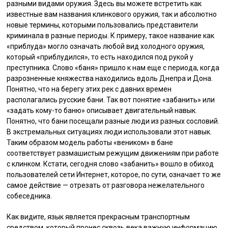
разными видами оружия. Здесь вы можете встретить как
известные вам названия клинкового оружия, так и абсолютно
новые термины, которыми пользовались представители
криминала в разные периоды. К примеру, такое название как
«приблуда» могло означать любой вид холодного оружия,
который «приблудился», то есть находился под рукой у
преступника. Слово «баня» пришло к нам еще с периода, когда
разрозненные княжества находились вдоль Днепра и Дона.
Понятно, что на берегу этих рек с давних времен
располагались русские бани. Так вот понятие «забанить» или
«задать кому-то баню» описывает двигательный навык.
Понятно, что бани посещали разные люди из разных сословий.
В экстремальных ситуациях люди использовали этот навык.
Таким образом модель работы «веником» в бане
соответствует размашистым режущим движениям при работе
с клинком. Кстати, сегодня слово «забанить» вошло в обиход
пользователей сети Интернет, которое, по сути, означает то же
самое действие — отрезать от разговора нежелательного
собеседника.
Как видите, язык является прекрасным транспортным
средством, который пронес сквозь века важную информацию,