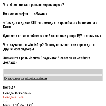
Что убьет киевлян раньше коронавируса?
Не всякая мафия — «Мафия»
«Триада» и другие ОПГ: что ожидает европейского бизнесмена в
Китае
Одесское артиллерийское: как большевики у царя ВУЗ «отжимали»
Что случилось с WhatsApp? Почему пользователи переходят в
другие мессенджеры
Знаменитая речь Иосифа Бродского: 6 советов из «тайного
доклада»
Курси долара, євро і рубля по банках
ПОГОДА
Погода, 07 Серпень
Погода в Києві
+
36
°
°
Макс.:
+
38
Мін.:
+
21