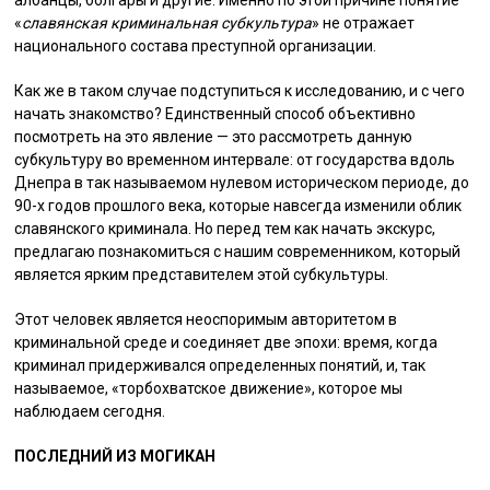
албанцы, болгары и другие. Именно по этой причине понятие
«
славянская криминальная субкультура
» не отражает
национального состава преступной организации.
Как же в таком случае подступиться к исследованию, и с чего
начать знакомство? Единственный способ объективно
посмотреть на это явление — это рассмотреть данную
субкультуру во временном интервале: от государства вдоль
Днепра в так называемом нулевом историческом периоде, до
90-х годов прошлого века, которые навсегда изменили облик
славянского криминала. Но перед тем как начать экскурс,
предлагаю познакомиться с нашим современником, который
является ярким представителем этой субкультуры.
Этот человек является неоспоримым авторитетом в
криминальной среде и соединяет две эпохи: время, когда
криминал придерживался определенных понятий, и, так
называемое, «торбохватское движение», которое мы
наблюдаем сегодня.
ПОСЛЕДНИЙ ИЗ МОГИКАН