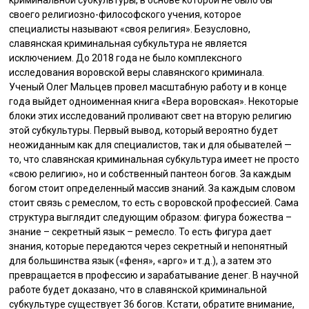
криминальной субкультуры, в основе которой не было бы
своего религиозно-философского учения, которое
специалисты называют «своя религия». Безусловно,
славянская криминальная субкультура не является
исключением. До 2018 года не было комплексного
исследования воровской веры славянского криминала.
Ученый Олег Мальцев провел масштабную работу и в конце
года выйдет одноименная книга «Вера воровская». Некоторые
блоки этих исследований проливают свет на вторую религию
этой субкультуры. Первый вывод, который вероятно будет
неожиданным как для специалистов, так и для обывателей —
то, что славянская криминальная субкультура имеет не просто
«свою религию», но и собственный пантеон богов. За каждым
богом стоит определенный массив знаний. За каждым словом
стоит связь с ремеслом, то есть с воровской профессией. Сама
структура выглядит следующим образом: фигура божества –
знание – секретный язык – ремесло. То есть фигура дает
знания, которые передаются через секретный и непонятный
для большинства язык («феня», «арго» и т.д.), а затем это
превращается в профессию и зарабатывание денег. В научной
работе будет доказано, что в славянской криминальной
субкультуре существует 36 богов. Кстати, обратите внимание,