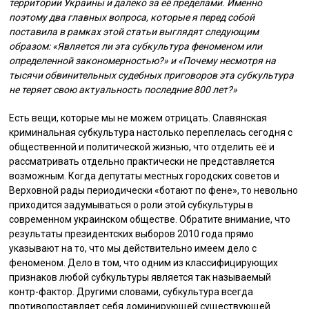
территории Украины и далеко за её пределами. Именно
поэтому два главных вопроса, которые я перед собой
поставила в рамках этой статьи выглядят следующим
образом: «Является ли эта субкультура феноменом или
определенной закономерностью?» и «Почему несмотря на
тысячи обвинительных судебных приговоров эта субкультура
не теряет свою актуальность последние 800 лет?»
Есть вещи, которые мы не можем отрицать. Славянская
криминальная субкультура настолько переплелась сегодня с
общественной и политической жизнью, что отделить её и
рассматривать отдельно практически не представляется
возможным. Когда депутаты местных городских советов и
Верховной рады периодически «ботают по фене», то невольно
приходится задумываться о роли этой субкультуры в
современном украинском обществе. Обратите внимание, что
результаты президентских выборов 2010 года прямо
указывают на то, что мы действительно имеем дело с
феноменом. Дело в том, что одним из классифицирующих
признаков любой субкультуры является так называемый
контр-фактор. Другими словами, субкультура всегда
противопоставляет себя доминирующей существующей