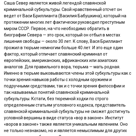
Саша Север является живой легендой славянской
криминальной субкультуры. Свой нравственный отсчет он
ведет от Васи Бриллианта (Василия Бабушкина), который на
протяжении многих лет фактически руководил преступным
миром СССР. Первое, на что необходимо обратить в
биографии Севера — это срок, который он отбыл в местах
лишения свободы — около 30 лет. К слову, Вася Бриллиант
прожил в тюрьме немногим больше 40 лет. И это еще один
фактор, который отличает славянский криминал от
европейских, американских, африканских или азиатских
аналогов. Для правильного вора, тюрьма — мать родная.
Именно в тюрьме выковываются члены этой субкультуры как с
точки зрения навыков работы с холодным оружием и
подручными средствами, так и с точки зрения философии и
так называемых понятий славянской криминальной
субкультуры. Кстати, без тюремной ходки по строго
определенным статьям уголовного кодекса, представитель
славянской криминальной субкультуры не сможет достигнуть
условной вершины в виде статуса «вор в законе». Институт
«воров в законе» также является уникальным явлением. Оно
не только незнакомо, но и является немыслимым для других