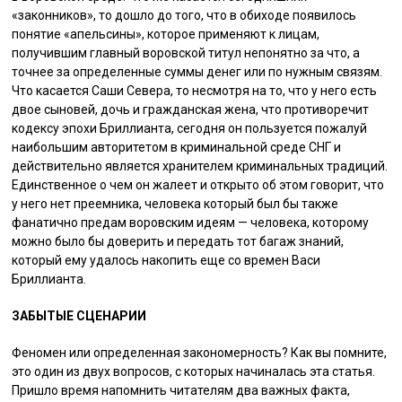
«законников», то дошло до того, что в обиходе появилось
понятие «апельсины», которое применяют к лицам,
получившим главный воровской титул непонятно за что, а
точнее за определенные суммы денег или по нужным связям.
Что касается Саши Севера, то несмотря на то, что у него есть
двое сыновей, дочь и гражданская жена, что противоречит
кодексу эпохи Бриллианта, сегодня он пользуется пожалуй
наибольшим авторитетом в криминальной среде СНГ и
действительно является хранителем криминальных традиций.
Единственное о чем он жалеет и открыто об этом говорит, что
у него нет преемника, человека который был бы также
фанатично предам воровским идеям — человека, которому
можно было бы доверить и передать тот багаж знаний,
который ему удалось накопить еще со времен Васи
Бриллианта.
ЗАБЫТЫЕ СЦЕНАРИИ
Феномен или определенная закономерность? Как вы помните,
это один из двух вопросов, с которых начиналась эта статья.
Пришло время напомнить читателям два важных факта,