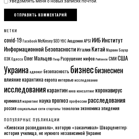
Уведомлять меня о новых записях почтой.
МЕТКИ
Институт
covid-19
ИИБ
McKinsey
SEO
Академия APSI
Facebook
YBC
Информационной Безопасности
Китай
Италия
Марвин Бауэр
США
Олег Мальцев
Разрушение мифов
СМИ
ОЗК
Одесса
Пиар
Рейтинги
бизнес
Украина
бизнесмен
безопасность
адвокат
влияние карантина
европа
интервью
исследование
исследования
карантин
коронавирус
консалтинг
киев
расследования
прогноз
наука
криминал
маркетинг
профессии
экономика
эпидемия
россия
технологии
социальные сети
стартапы
ПОПУЛЯРНЫЕ ПУБЛИКАЦИИ
«Киевская разведшкола», которую «заканчивал» Шварценеггер:
история училища, не нужного независимой Украине