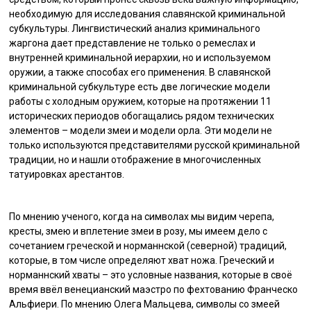
необходимую для исследования славянской криминальной
субкультуры. Лингвистический анализ криминального
жаргона дает представление не только о ремеслах и
внутренней криминальной иерархии, но и используемом
оружии, а также способах его применения. В славянской
криминальной субкультуре есть две логические модели
работы с холодным оружием, которые на протяжении 11
исторических периодов обогащались рядом технических
элементов – модели змеи и модели орла. Эти модели не
только используются представителями русской криминальной
традиции, но и нашли отображение в многочисленных
татуировках арестантов.
По мнению ученого, когда на символах мы видим черепа,
кресты, змею и вплетение змеи в розу, мы имеем дело с
сочетанием греческой и норманнской (северной) традиций,
которые, в том числе определяют хват ножа. Греческий и
норманнский хваты – это условные названия, которые в своё
время ввёл венецианский маэстро по фехтованию Франческо
Альфиери. По мнению Олега Мальцева, символы со змеей