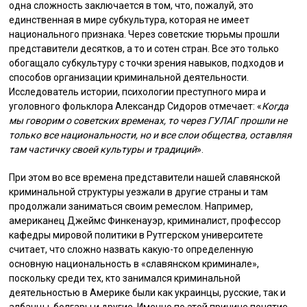
одна сложность заключается в том, что, пожалуй, это
единственная в мире субкультура, которая не имеет
национального признака. Через советские тюрьмы прошли
представители десятков, а то и сотен стран. Все это только
обогащало субкультуру с точки зрения навыков, подходов и
способов организации криминальной деятельности.
Исследователь истории, психологии преступного мира и
уголовного фольклора Александр Сидоров отмечает: «
Когда
мы говорим о советских временах, то через ГУЛАГ прошли не
только все национальности, но и все слои общества, оставляя
там частичку своей культуры и традиций
».
При этом во все времена представители нашей славянской
криминальной структуры уезжали в другие страны и там
продолжали заниматься своим ремеслом. Например,
американец Джеймс Финкенауэр, криминалист, профессор
кафедры мировой политики в Рутгерском университете
считает, что сложно назвать какую-то определенную
основную национальность в «славянском криминале»,
поскольку среди тех, кто занимался криминальной
деятельностью в Америке были как украинцы, русские, так и