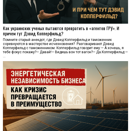
Как украинских ученых пытаются превратить в «агентов ГРУ». И
причем тут Дэвид Копперфильд?
Помните старый анекдот, где Дэвид Копперфильд и таможенник
соревнуются в мастерстве исчезновения? Разговаривают Дэвид
Копперфильд с таможенником. Копперфильд говорит ему:— А хочешь, я
тебе фокус покажу?— Давай!— Видишь вон тот вагон?— Да.Копперфильд:—
…