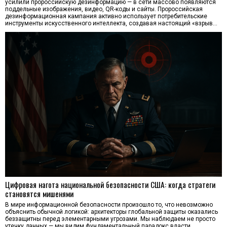
усилили пророссийскую дезинформацию — в сети массово появляются
поддельные изображения, видео, QR-коды и сайты. Пророссийская
дезинформационная кампания активно использует потребительские
инструменты искусственного интеллекта, создавая настоящий «взрыв…
Цифровая нагота национальной безопасности США: когда стратеги
становятся мишенями
В мире информационной безопасности произошло то, что невозможно
объяснить обычной логикой: архитекторы глобальной защиты оказались
беззащитны перед элементарными угрозами. Мы наблюдаем не просто
утечку данных — мы видим фундаментальный парадокс власти.