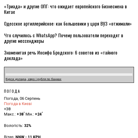
«Триада» и другие ОПГ: что ожидает европейского бизнесмена в
Китае
Одесское артиллерийское: как большевики у царя ВУЗ «отжимали»
Что случилось с WhatsApp? Почему пользователи переходят в
другие мессенджеры
Знаменитая речь Иосифа Бродского: 6 советов из «тайного
доклада»
Курси долара, євро і рубля по банках
ПОГОДА
Погода, 06 Серпень
Погода в Києві
+
38
°
°
Макс.:
+
38
Мін.:
+
24
Вологість:
32%
Вітер:
NNW - 11 KPH