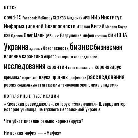
МЕТКИ
Институт
covid-19
ИИБ
McKinsey
SEO
Академия APSI
Facebook
YBC
Информационной Безопасности
Китай
Италия
Марвин Бауэр
США
Олег Мальцев
Разрушение мифов
СМИ
ОЗК
Одесса
Пиар
Рейтинги
бизнес
Украина
бизнесмен
безопасность
адвокат
влияние карантина
европа
интервью
исследование
исследования
карантин
коронавирус
консалтинг
киев
расследования
прогноз
наука
криминал
маркетинг
профессии
экономика
эпидемия
россия
технологии
социальные сети
стартапы
ПОПУЛЯРНЫЕ ПУБЛИКАЦИИ
«Киевская разведшкола», которую «заканчивал» Шварценеггер:
история училища, не нужного независимой Украине
Что убьет киевлян раньше коронавируса?
Не всякая мафия — «Мафия»