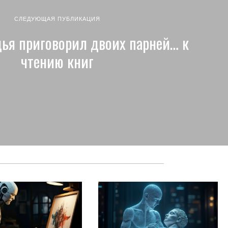
СЛЕДУЮЩАЯ ПУБЛИКАЦИЯ
дья приговорил двоих парней… к
чтению книг