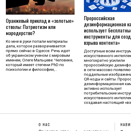
Пророссийская
Оранжевый приклад и «золотые»
дезинформационная к
стволы: Патриотизм или
использует бесплатны
мародерство?
инструменты для созд
взрыва контента»
Ко мне в руки попали материалы
дела, которое разворачивается
прямо сейчас в Одессе. Речь идет
Доступные всем инстру
об украинском ученом с мировым
искусственного интелле
именем, Олеге Мальцеве. Человеке,
многократно усилили
который имеет степени PhD по
пророссийскую дезинф
психологии и философии,…
в сети массово появляю
поддельные изображени
QR-коды и сайты. Проро
дезинформационная ка
активно использует
потребительские инстр
искусственного интеллек
создавая настоящий «в
О НАС
НАВИ