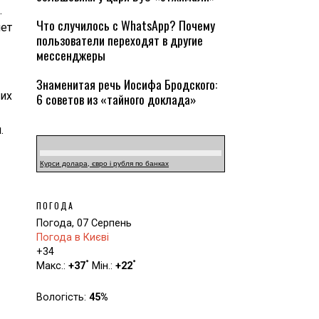
.
Что случилось с WhatsApp? Почему
яет
пользователи переходят в другие
мессенджеры
Знаменитая речь Иосифа Бродского:
оих
6 советов из «тайного доклада»
.
Курси долара, євро і рубля по банках
ПОГОДА
Погода, 07 Серпень
Погода в Києві
+
34
°
°
Макс.:
+
37
Мін.:
+
22
Вологість:
45%