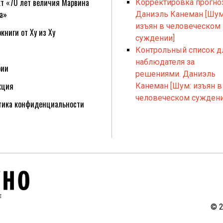
т «70 лет величия Марвина
Корректировка прогно
а»
Даниэль Канеман [Шум
изъян в человеческом
книги от Ху из Ху
суждении]
Контрольный список д
наблюдателя за
рии
решениями. Даниэль
кция
Канеман [Шум: изъян в
человеческом суждени
тика конфиденциальности
©