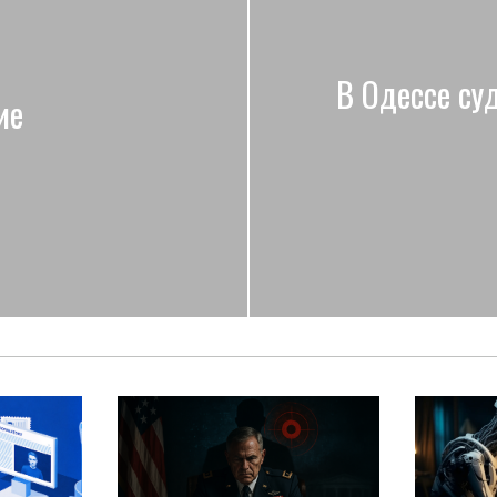
В Одессе су
ие