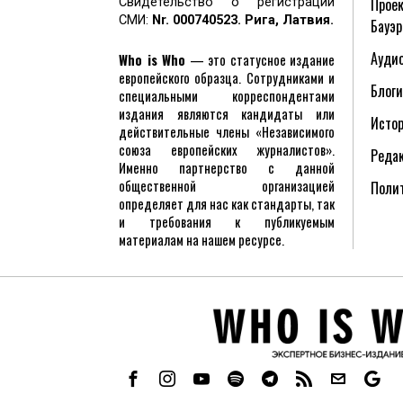
Проек
Свидетельство о регистрации
СМИ:
Nr. 000740523. Рига, Латвия.
Бауэр
Аудио
Who is Who
— это статусное издание
европейского образца. Сотрудниками и
Блоги
специальными корреспондентами
издания являются кандидаты или
Исто
действительные члены «Независимого
союза европейских журналистов».
Реда
Именно партнерство с данной
общественной организацией
Поли
определяет для нас как стандарты, так
и требования к публикуемым
материалам на нашем ресурсе.