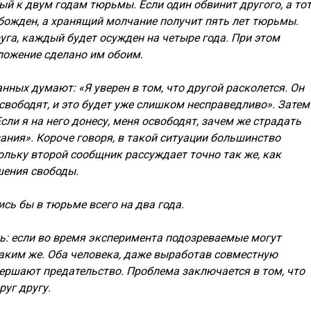
ый к двум годам тюрьмы. Если один обвинит другого, а то
вобожден, а хранящий молчание получит пять лет тюрьмы.
уга, каждый будет осужден на четыре года. При этом
ложение сделано им обоим.
нных думают: «Я уверен в том, что другой расколется. Он
 освободят, и это будет уже слишком несправедливо». Затем
сли я на него донесу, меня освободят, зачем же страдать
ания». Короче говоря, в такой ситуации большинство
ольку второй сообщник рассуждает точно так же, как
шения свободы.
ись бы в тюрьме всего на два года.
ь: если во время эксперимента подозреваемые могут
таким же. Оба человека, даже выработав совместную
вершают предательство. Проблема заключается в том, что
уг другу.