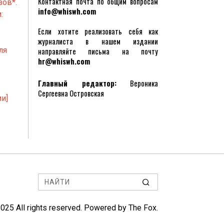
Контактная почта по общим вопросам
зов*.
info@whiswh.com
:
Если хотите реализовать себя как
журналиста в нашем издании
ля
направляйте письма на почту
hr@whiswh.com
Главный редактор:
Вероника
Сергеевна Островская
и]
2025
All rights reserved. Powered by
The Fox
.