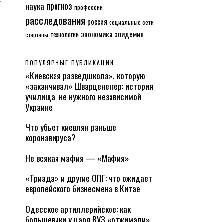
т
прогноз
наука
профессии
расследования
россия
социальные сети
экономика
эпидемия
технологии
стартапы
ПОПУЛЯРНЫЕ ПУБЛИКАЦИИ
«Киевская разведшкола», которую
«заканчивал» Шварценеггер: история
училища, не нужного независимой
Украине
Что убьет киевлян раньше
коронавируса?
Не всякая мафия — «Мафия»
«Триада» и другие ОПГ: что ожидает
европейского бизнесмена в Китае
Одесское артиллерийское: как
большевики у царя ВУЗ «отжимали»