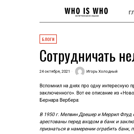
Г
БЛОГИ
Сотрудничать не
24 октября, 2021
Игорь Холодный
Вспомнил на днях про одну интересную 
заключенного». Вот ее описание из «Нов
Бернара Вербера:
В 1950 г. Мелвин Дрешер и Меррил Флуд 
арестованы перед входом в банк и заклю
признаться в намерении ограбить банк, 