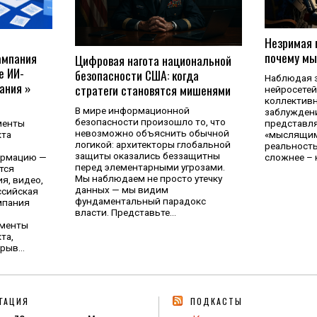
Незримая 
почему мы
ампания
Цифровая нагота национальной
е ИИ-
безопасности США: когда
Наблюдая з
ания »
стратеги становятся мишенями
нейросетей,
коллективн
В мире информационной
заблуждени
безопасности произошло то, что
менты
представл
невозможно объяснить обычной
кта
«мыслящим
логикой: архитекторы глобальной
реальность
защиты оказались беззащитны
ормацию —
сложнее – 
перед элементарными угрозами.
тся
Мы наблюдаем не просто утечку
я, видео,
данных — мы видим
ссийская
фундаментальный парадокс
мпания
власти. Представьте…
ументы
та,
зрыв…
ГАЦИЯ
ПОДКАСТЫ