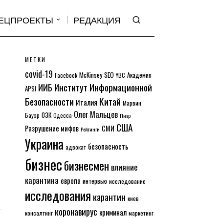
ЕЦПРОЕКТЫ
РЕДАКЦИЯ
МЕТКИ
covid-19
McKinsey
SEO
Академия
Facebook
YBC
Институт Информационной
ИИБ
APSI
Безопасности
Китай
Италия
Марвин
Олег Мальцев
ОЗК
Бауэр
Одесса
Пиар
США
Разрушение мифов
СМИ
Рейтинги
Украина
безопасность
адвокат
бизнес
бизнесмен
влияние
карантина
европа
интервью
исследование
исследования
карантин
киев
коронавирус
криминал
консалтинг
маркетинг