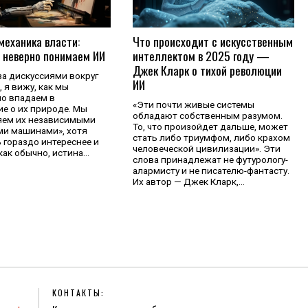
Что происходит с искусственным
механика власти:
интеллектом в 2025 году —
 неверно понимаем ИИ
Джек Кларк о тихой революции
а дискуссиями вокруг
ИИ
 я вижу, как мы
о впадаем в
«Эти почти живые системы
е о их природе. Мы
обладают собственным разумом.
яем их независимыми
То, что произойдет дальше, может
и машинами», хотя
стать либо триумфом, либо крахом
 гораздо интереснее и
человеческой цивилизации». Эти
как обычно, истина…
слова принадлежат не футурологу-
алармисту и не писателю-фантасту.
Их автор — Джек Кларк,…
КОНТАКТЫ: