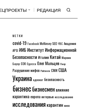
ЕЦПРОЕКТЫ
РЕДАКЦИЯ
МЕТКИ
covid-19
McKinsey
SEO
Академия
Facebook
YBC
Институт Информационной
ИИБ
APSI
Безопасности
Китай
Италия
Марвин
Олег Мальцев
ОЗК
Бауэр
Одесса
Пиар
США
Разрушение мифов
СМИ
Рейтинги
Украина
безопасность
адвокат
бизнес
бизнесмен
влияние
карантина
европа
интервью
исследование
исследования
карантин
киев