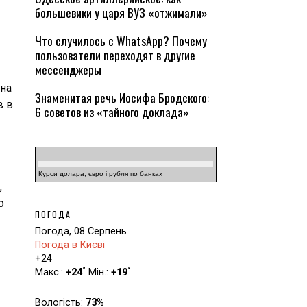
большевики у царя ВУЗ «отжимали»
Что случилось с WhatsApp? Почему
пользователи переходят в другие
мессенджеры
 на
Знаменитая речь Иосифа Бродского:
в в
6 советов из «тайного доклада»
Курси долара, євро і рубля по банках
,
о
ПОГОДА
Погода, 08 Серпень
Погода в Києві
+
24
°
°
Макс.:
+
24
Мін.:
+
19
Вологість:
73%