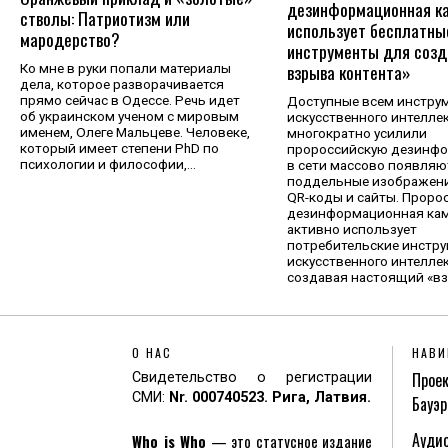
дезинформационная к
стволы: Патриотизм или
использует бесплатны
мародерство?
инструменты для созд
взрыва контента»
Ко мне в руки попали материалы
дела, которое разворачивается
прямо сейчас в Одессе. Речь идет
Доступные всем инстру
об украинском ученом с мировым
искусственного интелле
именем, Олеге Мальцеве. Человеке,
многократно усилили
который имеет степени PhD по
пророссийскую дезинф
психологии и философии,…
в сети массово появляю
поддельные изображени
QR-коды и сайты. Проро
дезинформационная ка
активно использует
потребительские инстр
искусственного интеллек
создавая настоящий «в
О НАС
НАВИ
Проек
Свидетельство о регистрации
СМИ:
Nr. 000740523. Рига, Латвия.
Бауэр
Аудио
Who is Who
— это статусное издание