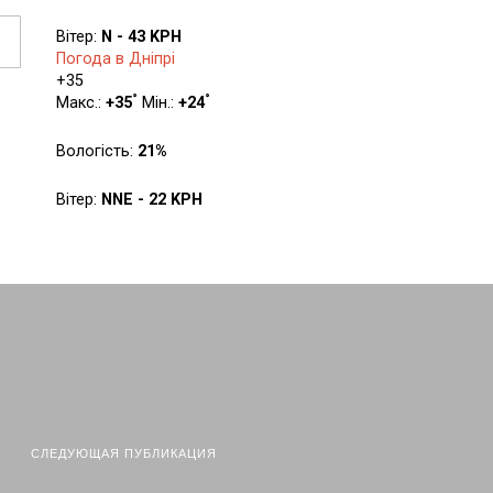
Вітер:
N - 43 KPH
Погода в Дніпрі
+
35
°
°
Макс.:
+
35
Мін.:
+
24
Вологість:
21%
Вітер:
NNE - 22 KPH
СЛЕДУЮЩАЯ ПУБЛИКАЦИЯ