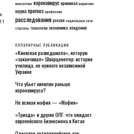
коронавирус
криминал
консалтинг
маркетинг
прогноз
наука
профессии
х
расследования
россия
социальные сети
11
экономика
эпидемия
технологии
стартапы
ПОПУЛЯРНЫЕ ПУБЛИКАЦИИ
«Киевская разведшкола», которую
«заканчивал» Шварценеггер: история
училища, не нужного независимой
Украине
Что убьет киевлян раньше
коронавируса?
Не всякая мафия — «Мафия»
«Триада» и другие ОПГ: что ожидает
европейского бизнесмена в Китае
Одесское артиллерийское: как