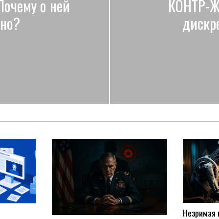
Почему о ней
КОНТР-Ж
тно?
дискр
Незримая 