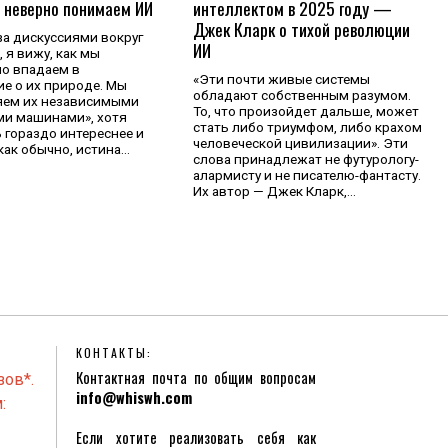
интеллектом в 2025 году —
 неверно понимаем ИИ
Джек Кларк о тихой революции
а дискуссиями вокруг
ИИ
 я вижу, как мы
о впадаем в
«Эти почти живые системы
е о их природе. Мы
обладают собственным разумом.
яем их независимыми
То, что произойдет дальше, может
и машинами», хотя
стать либо триумфом, либо крахом
 гораздо интереснее и
человеческой цивилизации». Эти
как обычно, истина…
слова принадлежат не футурологу-
алармисту и не писателю-фантасту.
Их автор — Джек Кларк,…
КОНТАКТЫ:
Контактная почта по общим вопросам
зов*.
info@whiswh.com
:
Если хотите реализовать себя как