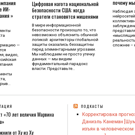
почему мы
ампания
Цифровая нагота национальной
е ИИ-
безопасности США: когда
Наблюдая з
ания »
стратеги становятся мишенями
нейросетей,
коллективн
В мире информационной
заблуждени
безопасности произошло то, что
менты
представл
невозможно объяснить обычной
кта
«мыслящим
логикой: архитекторы глобальной
реальность
защиты оказались беззащитны
ормацию —
сложнее – 
перед элементарными угрозами.
тся
Мы наблюдаем не просто утечку
я, видео,
данных — мы видим
ссийская
фундаментальный парадокс
мпания
власти. Представьте…
ументы
та,
зрыв…
ГАЦИЯ
ПОДКАСТЫ
т «70 лет величия Марвина
Корректировка прогно
а»
Даниэль Канеман [Шум
изъян в человеческом
книги от Ху из Ху