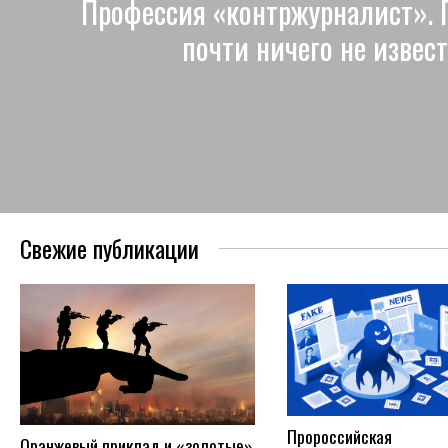
Профессия «контржурналист». 
почти ничего не извес
Свежие публикации
Пророссийская
Оранжевый приклад и «золотые»