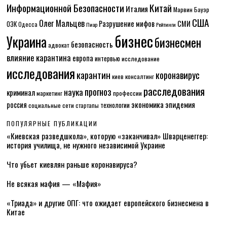
Информационной Безопасности
Китай
Италия
Марвин Бауэр
США
Олег Мальцев
Разрушение мифов
СМИ
ОЗК
Одесса
Пиар
Рейтинги
бизнес
Украина
бизнесмен
безопасность
адвокат
влияние карантина
европа
интервью
исследование
исследования
карантин
коронавирус
консалтинг
киев
расследования
прогноз
наука
криминал
маркетинг
профессии
экономика
эпидемия
россия
технологии
социальные сети
стартапы
ПОПУЛЯРНЫЕ ПУБЛИКАЦИИ
«Киевская разведшкола», которую «заканчивал» Шварценеггер:
история училища, не нужного независимой Украине
Что убьет киевлян раньше коронавируса?
Не всякая мафия — «Мафия»
«Триада» и другие ОПГ: что ожидает европейского бизнесмена в
Китае