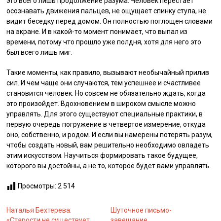
это всего лишь продолжение разума. Человек перестает
осознавать движения пальцев, не ощущает спинку стула, не
видит беседку перед домом. Он полностью поглощен словами
на экране. И в какой-то момент понимает, что выпал из
времени, потому что прошло уже полдня, хотя для него это
был всего лишь миг.
Такие моменты, как правило, вызывают необычайный прилив
сил. И чем чаще они случаются, тем успешнее и счастливее
становится человек. Но совсем не обязательно ждать, когда
это произойдет. Вдохновением в широком смысле можно
управлять. Для этого существуют специальные практики, в
первую очередь погружение в четвертое измерение, откуда
оно, собственно, и родом. И если вы намерены потерять разум,
чтобы создать новый, вам решительно необходимо овладеть
этим искусством. Научиться формировать такое будущее,
которого вы достойны, а не то, которое будет вами управлять.
Просмотры:
2 514
Наталья Бехтерева:
Шуточное письмо-
«Старости не существует,
завещание