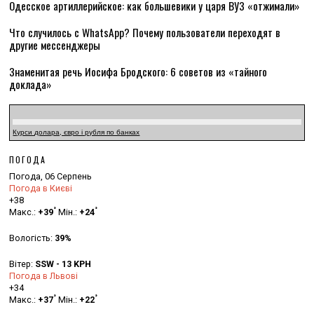
Одесское артиллерийское: как большевики у царя ВУЗ «отжимали»
Что случилось с WhatsApp? Почему пользователи переходят в
другие мессенджеры
Знаменитая речь Иосифа Бродского: 6 советов из «тайного
доклада»
Курси долара, євро і рубля по банках
ПОГОДА
Погода, 06 Серпень
Погода в Києві
+
38
°
°
Макс.:
+
39
Мін.:
+
24
Вологість:
39%
Вітер:
SSW - 13 KPH
Погода в Львові
+
34
°
°
Макс.:
+
37
Мін.:
+
22