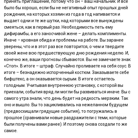
принять приглашение, потому что он – ваш начальник. И все
было бы хорошо, если бы не негативный опыт прошлых дней
рождения, на которых хозяин из года в год напивается и
выдает одни и те же шутки, над которыми все вынуждены
смеяться, как в первый раз. Необходимость петь ему
дифирамбы, а его заносчивой жене – делать комплименты.
Иначе – кровная обида и проблемы на работе. Вы заранее
уверены, что и в этот раз все повторится, о чем и твердите
своей жене всю предшествующую дню рождения неделю. И,
конечно же, ваши прогнозы сбываются. Вы не замечаете знак
«Стоп». В итоге – штраф. Случайно проливаете на себя соус. В
итоге – безнадежно испорченный костюм. Заказываете себе
бифштекс, а он оказывается сырым. В итоге остаетесь
голодным. Учитывая внутреннюю установку, с которой вы
приехали, события вряд ли могли бы развиваться иначе. Вы с
самого утра знали, что день будет на редкость мерзким. Так
оно и вышло. Вы то зацикливались на нежеланном будущем
(предвосхищали грядущие события), то погружались в
прошлое (сравнивали новые раздражители с теми, которые
были получены вами ранее). И поэтому снова создали то же
самое.