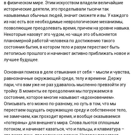
в физическом мире. Этим искусством владели величайшие
исторические деятели, это проделывали тысячи так
называемых обычных людей, значит сможете и вы. У каждого
из нас есть все необходимые неврологические механизмы,
позволяющие преодолевать время, причем на уровне навыка.
Некоторые назовут это чудом, но чаще это объясняется
планомерной работой человека по достижению такого
состояния бытия, в котором тело и разум перестают быть
летописью прошлого и начинают активно приближать новое и
лучшее будущее.
Основная помеха в деле отвыкания от себя – мысли и чувства,
равнозначные окружающей среде, телу и времени. Держу
пари, что вам уже не раз удавалось мысленно превзойти эту
тройку. В моменты ее преодоления мы погружаемся в
состояние, которое многие называют «вдохновением».
Описывать его можно по-разному, но суть в том, что мы
перестаем ощущать окружающую среду и собственное тело,
не замечаем, как проходит время, и вообще оказываемся
«потеряны» для внешнего мира. Слова льются сплошным
потоком, и начинает казаться, что и пальцы, и клавиатура –