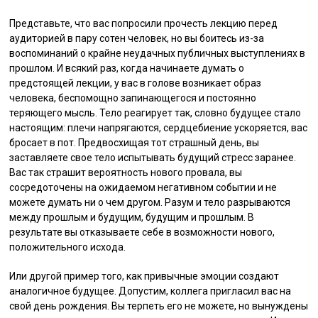
Представьте, что вас попросили прочесть лекцию перед
аудиторией в пару сотен человек, но вы боитесь из-за
воспоминаний о крайне неудачных публичных выступлениях в
прошлом. И всякий раз, когда начинаете думать о
предстоящей лекции, у вас в голове возникает образ
человека, беспомощно запинающегося и постоянно
теряющего мысль. Тело реагирует так, словно будущее стало
настоящим: плечи напрягаются, сердцебиение ускоряется, вас
бросает в пот. Предвосхищая тот страшный день, вы
заставляете свое тело испытывать будущий стресс заранее.
Вас так страшит вероятность нового провала, вы
сосредоточены на ожидаемом негативном событии и не
можете думать ни о чем другом. Разум и тело разрываются
между прошлым и будущим, будущим и прошлым. В
результате вы отказываете себе в возможности нового,
положительного исхода.
Или другой пример того, как привычные эмоции создают
аналогичное будущее. Допустим, коллега пригласил вас на
свой день рождения. Вы терпеть его не можете, но вынуждены