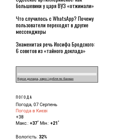
большевики у царя ВУЗ «отжимали»
Что случилось с WhatsApp? Почему
пользователи переходят в другие
мессенджеры
Знаменитая речь Иосифа Бродского:
6 советов из «тайного доклада»
Курси долара, євро і рубля по банках
ПОГОДА
Погода, 07 Серпень
Погода в Києві
+
38
°
°
Макс.:
+
37
Мін.:
+
21
Вологість:
32%