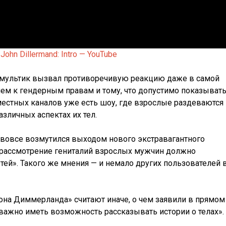
:
John Dillermand: Intro — YouTube
то мультик вызвал противоречивую реакцию даже в самой
ем к гендерным правам и тому, что допустимо показыват
 местных каналов уже есть шоу, где взрослые раздеваются
азличных аспектах их тел.
вовсе возмутился выходом нового экстравагантного
о рассмотрение гениталий взрослых мужчин должно
тей». Такого же мнения — и немало других пользователей 
на Диммерланда» считают иначе, о чем заявили в прямом
 важно иметь возможность рассказывать истории о телах».