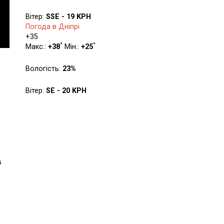
Вітер:
SSE - 19 KPH
Погода в Дніпрі
+
35
°
°
Макс.:
+
38
Мін.:
+
25
Вологість:
23%
ь
Вітер:
SE - 20 KPH
в