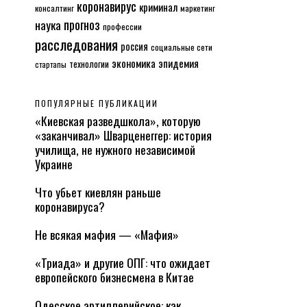
коронавирус
криминал
консалтинг
маркетинг
прогноз
наука
профессии
расследования
россия
социальные сети
экономика
эпидемия
технологии
стартапы
ПОПУЛЯРНЫЕ ПУБЛИКАЦИИ
«Киевская разведшкола», которую
«заканчивал» Шварценеггер: история
училища, не нужного независимой
Украине
Что убьет киевлян раньше
коронавируса?
Не всякая мафия — «Мафия»
«Триада» и другие ОПГ: что ожидает
европейского бизнесмена в Китае
Одесское артиллерийское: как