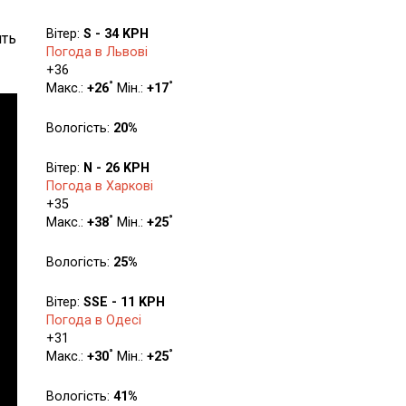
Вітер:
S - 34 KPH
ить
Погода в Львові
+
36
°
°
Макс.:
+
26
Мін.:
+
17
Вологість:
20%
Вітер:
N - 26 KPH
Погода в Харкові
+
35
°
°
Макс.:
+
38
Мін.:
+
25
Вологість:
25%
Вітер:
SSE - 11 KPH
Погода в Одесі
+
31
°
°
Макс.:
+
30
Мін.:
+
25
Вологість:
41%