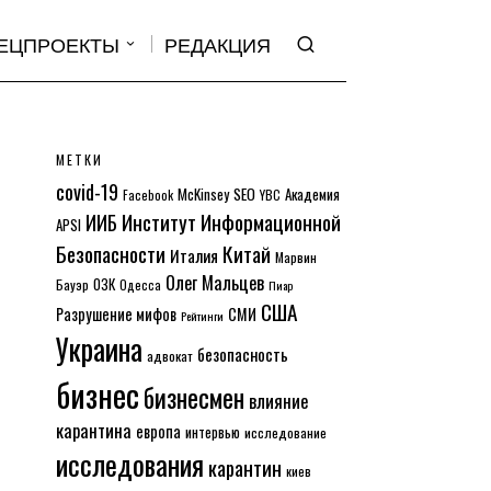
ЕЦПРОЕКТЫ
РЕДАКЦИЯ
МЕТКИ
covid-19
McKinsey
SEO
Академия
Facebook
YBC
Институт Информационной
ИИБ
APSI
Безопасности
Китай
Италия
Марвин
Олег Мальцев
ОЗК
Бауэр
Одесса
Пиар
США
Разрушение мифов
СМИ
Рейтинги
Украина
безопасность
адвокат
бизнес
бизнесмен
влияние
карантина
европа
интервью
исследование
исследования
карантин
киев