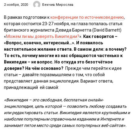
2 ноября, 2020
Бекчив Мирослав
В рамках подготовки к
конференции по источниковедению
,
которая состоится 23-27 ноября, на глаза попалась статья
британского журналиста Девида Барнетта (David Barnett)
«
Можем ли мы доверять Википедии?
».
Как говорится –
«Вопрос, конечно, интересный…». И появилось
настоятельное желание ответа. В самом деле: а почему?
То есть, почему многие из нас обращаются частенько к
Википедии – не вопрос. Но откуда это безотчётное
доверие? На чём основано?
Прежде чем перейти к идее
статьи – давайте поразмышляем о том, что собой
представляет данная энциклопедия. Вариант ответа,
принадлежащий ей самой:
«Википедия – это свободная, бесплатная онлайн-
энциклопедия, цель которой — позволить любому создавать
или редактировать статьи. Википедия является крупнейшим и
наиболее популярным справочным изданием в Интернете и
занимает пятое место среди самых популярных веб-сайтов».