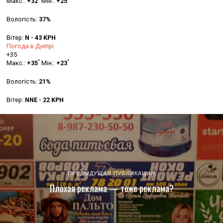
Макс.:
+
32
Мін.:
+
25
Вологість:
37%
Вітер:
N - 43 KPH
Погода в Дніпрі
+
35
°
°
Макс.:
+
35
Мін.:
+
23
Вологість:
21%
Вітер:
NNE - 22 KPH
ПРЕДЫДУЩАЯ ПУБЛИКАЦИЯ
Плохая реклама — тоже реклама?