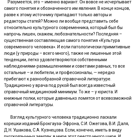
Разумеется, это – именно вариант. Он вовсе не исчерпывает
самого понятия и обозначенного им явления. В конце концов,
разве к этому источнику припадают только авторы и
редакторы статей? Можно ли вообще представить себе
относительно культурного современника, который был бы
напрочь лишен, скажем, любознательности? Последняя –
существенная составляющая самого понятия «Культура
современного человека». И если патологически примитивные
люди (у природы – всего много), также не лишенные этой
тенденции, легко удовлетворяются собственными
наблюдениями-размышлениями и советами равных, то все
остальные – и любители, и профессионалы, — нередко
прибегают к разнообразной справочной литературе.
Традиционно у врача под рукой был всегда известный
справочный медицинский минимум. То же – у юриста. И
книжные полки, которые давненько ломятся от всевозможной
справочной литературы.
Взгляд культурного человека традиционно ласкали
корешки изданий Брокгауза-Эфрона, С.И. Ожегова, В.И. Даля,
Д.Н. Ушакова, С.А. Кузнецова. Если, конечно, иметь в виду
русскоязычных землян; в мире этот реестр много шире. И