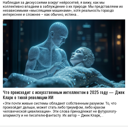
Наблюдая за дискуссиями вокруг нейросетей, я вижу, как мы
коллективно впадаем в заблуждение о их природе. Мы представляем их
независимыми «мыслящими машинами», хотя реальность гораздо
интереснее и сложнее – как обычно, истина…
Что происходит с искусственным интеллектом в 2025 году — Джек
Кларк о тихой революции ИИ
«Эти почти живые системы обладают собственным разумом. То, что
произойдет дальше, может стать либо триумфом, либо крахом
человеческой цивилизации». Эти слова принадлежат не футурологу-
алармисту и не писателю-фантасту. Их автор — Джек Кларк,…