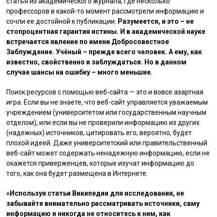
статья из академического журнала, где несколько
профессоров в какой-то момент рассмотрели информацию и
сочли ее достойной к публикации.
Разумеется, и это – не
стопроцентная гарантия истины. И в академической науке
встречается явление по имени Добросовестное
Заблуждение. Учёный – прежде всего человек. А ему, как
известно, свойственно и заблуждаться. Но в данном
случае шансы на ошибку – много меньшие.
Поиск ресурсов с помощью веб-сайта — это и вовсе азартная
игра. Если вы не знаете, что веб-сайт управляется уважаемым
учреждением (университетом или государственным научным
отделом), или если вы не проверили информацию из других
(надежных) источников, цитировать его, вероятно, будет
плохой идеей. Даже университетский или правительственный
веб-сайт может содержать ненадежную информацию, если не
окажется приверженцев, которые изучат информацию до
того, как она будет размещена в Интернете.
«Используя статьи Википедии для исследования, не
забывайте внимательно рассматривать источники, саму
информацию и никогда не относитесь к ним, как