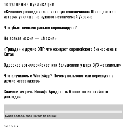
ПОПУЛЯРНЫЕ ПУБЛИКАЦИИ
«Киевская разведшкола», которую «заканчивал» Шварценеггер:
история училища, не нужного независимой Украине
Что убьет киевлян раньше коронавируса?
Не всякая мафия — «Мафия»
«Триада» и другие ОПГ: что ожидает европейского бизнесмена в
Китае
Одесское артиллерийское: как большевики у царя ВУЗ «отжимали»
Что случилось с WhatsApp? Почему пользователи переходят в
другие мессенджеры
Знаменитая речь Иосифа Бродского: 6 советов из «тайного
доклада»
Курси долара, євро і рубля по банках
ПОГОДА