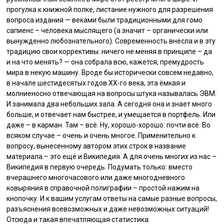
прогулка к книжной полке, листание нужного для разрешения
вопроса издания — веками были традиционными для гомо
сапиенс – человека мыслящего (а значит – органически или
вынужденно любознательного). Современность внесла и в эту
традицию свои коррективы: ничего не меняя в принципе – да
и на что менять? — она собрала всю, кажется, премудрость
мира в некую машину. Вроде бы исторически совсем недавно,
в начале шестидесятых годов ХХ-го века, эта ёмкая и
молниеносно отвечающая на вопросы штука называлась ЭВМ.
И занимала два небольших зала. А сегодня она и знает много
больше, и отвечает нам быстрее, и умещается в портфель. Или
даже – в карман. Там – всё. Ну, хорошо-хорошо: почти всё. Во
всяком случае – очень и очень многое. Применительно к
вопросу, вынесенному автором этих строк в название
материала – это ещё и Википедия. А для очень многих из нас –
Википедия в первую очередь. Подумать только: вместо
вчерашнего многочасового или даже многодневного
ковыряния в справочной полиграфии – простой нажим на
кнопочку. И к вашим услугам ответы на самые разные вопросы,
разъяснения всевозможных и даже невозможных ситуаций!
Отсюда и такая впечатляющая статистика: