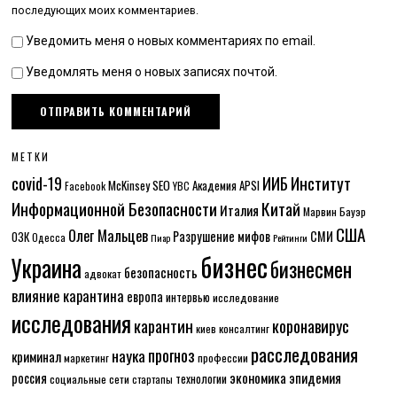
последующих моих комментариев.
Уведомить меня о новых комментариях по email.
Уведомлять меня о новых записях почтой.
МЕТКИ
Институт
covid-19
ИИБ
McKinsey
SEO
Академия APSI
Facebook
YBC
Информационной Безопасности
Китай
Италия
Марвин Бауэр
США
Олег Мальцев
Разрушение мифов
СМИ
ОЗК
Одесса
Пиар
Рейтинги
бизнес
Украина
бизнесмен
безопасность
адвокат
влияние карантина
европа
интервью
исследование
исследования
карантин
коронавирус
консалтинг
киев
расследования
прогноз
наука
криминал
маркетинг
профессии
экономика
эпидемия
россия
технологии
социальные сети
стартапы