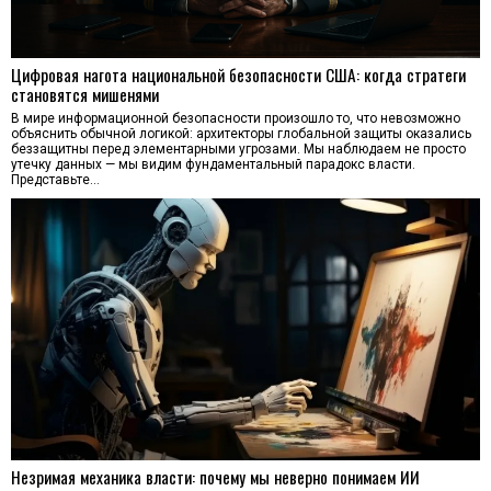
Цифровая нагота национальной безопасности США: когда стратеги
становятся мишенями
В мире информационной безопасности произошло то, что невозможно
объяснить обычной логикой: архитекторы глобальной защиты оказались
беззащитны перед элементарными угрозами. Мы наблюдаем не просто
утечку данных — мы видим фундаментальный парадокс власти.
Представьте…
Незримая механика власти: почему мы неверно понимаем ИИ