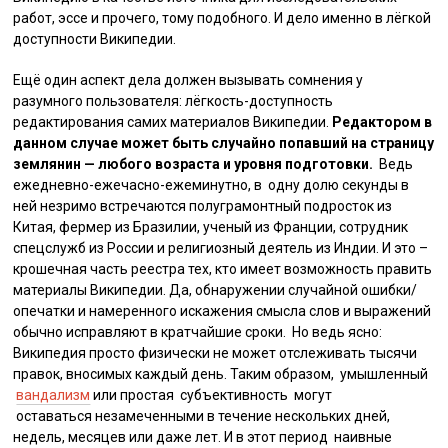
работ, эссе и прочего, тому подобного. И дело именно в лёгкой
доступности Википедии.
Ещё один аспект дела должен вызывать сомнения у
разумного пользователя: лёгкость-доступность
редактирования самих материалов Википедии.
Редактором в
данном случае может быть случайно попавший на страницу
землянин — любого возраста и уровня подготовки.
Ведь
ежедневно-ежечасно-ежеминутно, в одну долю секунды в
ней незримо встречаются полуграмонтный подросток из
Китая, фермер из Бразилии, ученый из Франции, сотрудник
спецслужб из России и религиозный деятель из Индии. И это –
крошечная часть реестра тех, кто имеет возможность править
материалы Википедии. Да, обнаружении случайной ошибки/
опечатки и намеренного искажения смысла слов и выражений
обычно исправляют в кратчайшие сроки. Но ведь ясно:
Википедия просто физически не может отслеживать тысячи
правок, вносимых каждый день. Таким образом, умышленный
вандализм
или простая субъективность могут
оставаться незамеченными в течение нескольких дней,
недель, месяцев или даже лет. И в этот период наивные