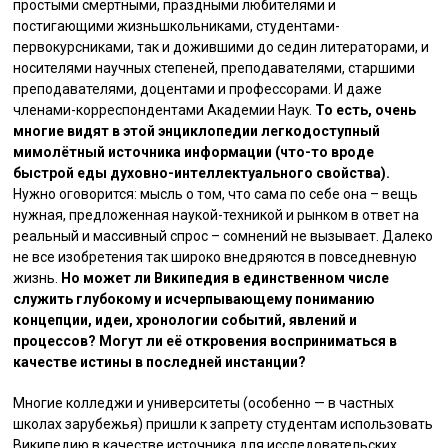
простыми смертными, праздными любителями и
постигающими жизньшкольниками, студентами-
первокурсниками, так и дожившими до седин литераторами, и
носителями научных степеней, преподавателями, старшими
преподавателями, доцентами и профессорами. И даже
членами-корреспондентами Академии Наук.
То есть, очень
многие видят в этой энциклопедии легкодоступный
мимолётный источника информации (что-то вроде
быстрой еды духовно-интеллектуального свойства).
Нужно оговорится: мысль о том, что сама по себе она – вещь
нужная, предложенная наукой-техникой и рынком в ответ на
реальный и массивный спрос – сомнений не вызывает. Далеко
не все изобретения так широко внедряются в повседневную
жизнь.
Но может ли Википедия в единственном числе
служить глубокому и исчерпывающему пониманию
концепции, идеи, хронологии событий, явлений и
процессов?
Могут ли её откровения восприниматься в
качестве истины в последней инстанции?
Многие колледжи и университеты (особенно — в частных
школах зарубежья) пришли к запрету студентам использовать
Википедию в качестве источника для исследовательских