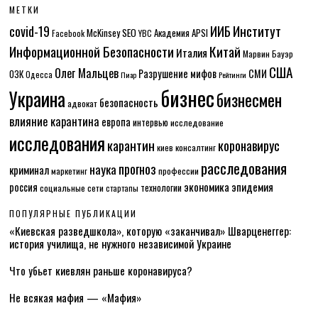
МЕТКИ
Институт
covid-19
ИИБ
McKinsey
SEO
Академия APSI
Facebook
YBC
Информационной Безопасности
Китай
Италия
Марвин Бауэр
США
Олег Мальцев
Разрушение мифов
СМИ
ОЗК
Одесса
Пиар
Рейтинги
бизнес
Украина
бизнесмен
безопасность
адвокат
влияние карантина
европа
интервью
исследование
исследования
карантин
коронавирус
консалтинг
киев
расследования
прогноз
наука
криминал
маркетинг
профессии
экономика
эпидемия
россия
технологии
социальные сети
стартапы
ПОПУЛЯРНЫЕ ПУБЛИКАЦИИ
«Киевская разведшкола», которую «заканчивал» Шварценеггер:
история училища, не нужного независимой Украине
Что убьет киевлян раньше коронавируса?
Не всякая мафия — «Мафия»