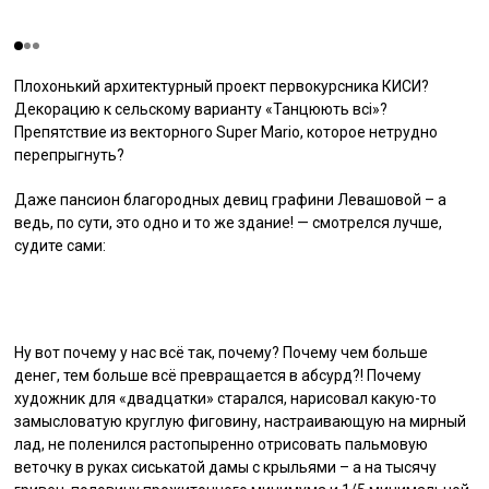
Плохонький архитектурный проект первокурсника КИСИ?
Декорацию к сельскому варианту «Танцюють всі»?
Препятствие из векторного Super Mario, которое нетрудно
перепрыгнуть?
Даже пансион благородных девиц графини Левашовой – а
ведь, по сути, это одно и то же здание! — смотрелся лучше,
судите сами:
Ну вот почему у нас всё так, почему? Почему чем больше
денег, тем больше всё превращается в абсурд?! Почему
художник для «двадцатки» старался, нарисовал какую-то
замысловатую круглую фиговину, настраивающую на мирный
лад, не поленился растопыренно отрисовать пальмовую
веточку в руках сиськатой дамы с крыльями – а на тысячу