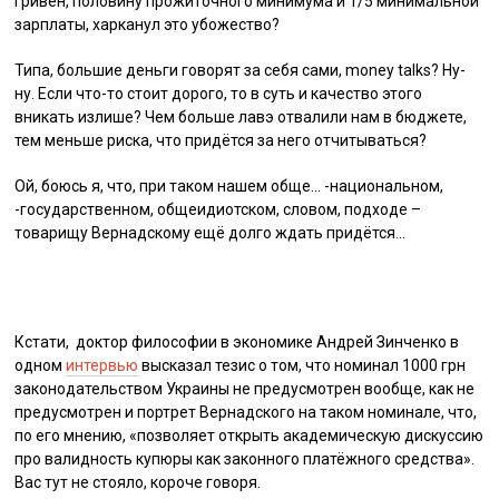
гривен, половину прожиточного минимума и 1/5 минимальной
зарплаты, харканул это убожество?
Типа, большие деньги говорят за себя сами, money talks? Ну-
ну. Если что-то стоит дорого, то в суть и качество этого
вникать излише? Чем больше лавэ отвалили нам в бюджете,
тем меньше риска, что придётся за него отчитываться?
Ой, боюсь я, что, при таком нашем обще… -национальном,
-государственном, общеидиотском, словом, подходе –
товарищу Вернадскому ещё долго ждать придётся…
Кстати, доктор философии в экономике Андрей Зинченко в
одном
интервью
высказал тезис о том, что номинал 1000 грн
законодательством Украины не предусмотрен вообще, как не
предусмотрен и портрет Вернадского на таком номинале, что,
по его мнению, «позволяет открыть академическую дискуссию
про валидность купюры как законного платёжного средства».
Вас тут не стояло, короче говоря.