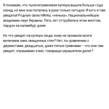
Я понимаю, что тысячегривневая купюра вышла больше года
назад, но мне она попалась в руки только сегодня. И кого я там
увидела! Родную свою НАНку, «неньку», Национальнейшую
академию наук Украины. Пять лет оттрубила в этом жёлтом,
пардон за каламбур, доме.
Но что увидят на купюре люди, кому не промыли мозги
величием сиих священных стен? Нет, по сравнению с
двумястами, двадцатью, даже пятью гривнами – что они там
увидят, спрашиваю я вас, товарищи украшатели денег?