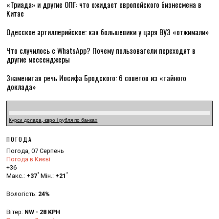
«Триада» и другие ОПГ: что ожидает европейского бизнесмена в
Китае
Одесское артиллерийское: как большевики у царя ВУЗ «отжимали»
Что случилось с WhatsApp? Почему пользователи переходят в
другие мессенджеры
Знаменитая речь Иосифа Бродского: 6 советов из «тайного
доклада»
Курси долара, євро і рубля по банках
ПОГОДА
Погода, 07 Серпень
Погода в Києві
+
36
°
°
Макс.:
+
37
Мін.:
+
21
Вологість:
24%
Вітер:
NW - 28 KPH