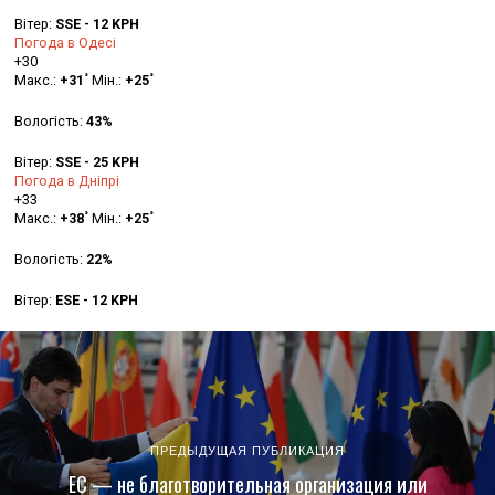
Вітер:
SSE - 12 KPH
Погода в Одесі
+
30
°
°
Макс.:
+
31
Мін.:
+
25
Вологість:
43%
Вітер:
SSE - 25 KPH
Погода в Дніпрі
+
33
°
°
Макс.:
+
38
Мін.:
+
25
Вологість:
22%
Вітер:
ESE - 12 KPH
ПРЕДЫДУЩАЯ ПУБЛИКАЦИЯ
ЕС — не благотворительная организация или