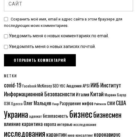
Сохранить моё имя, email и адрес сайта в этом браузере для
последующих моих комментариев.
Уведомить меня о новых комментариях по email.
Уведомлять меня о новых записях почтой.
МЕТКИ
Институт
covid-19
ИИБ
McKinsey
SEO
Академия APSI
Facebook
YBC
Информационной Безопасности
Китай
Италия
Марвин Бауэр
США
Олег Мальцев
Разрушение мифов
СМИ
ОЗК
Одесса
Пиар
Рейтинги
бизнес
Украина
бизнесмен
безопасность
адвокат
влияние карантина
европа
интервью
исследование
исследования
карантин
коронавирус
консалтинг
киев