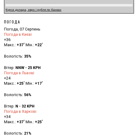
Курси долара, євро і рубля по банках
ПОГОДА
Погода, 07 Серпень
Погода в Києві
+
36
°
°
Макс.:
+
37
Мін.:
+
22
Вологість:
35%
Вітер:
NNW - 25 KPH
Погода в Львові
+
24
°
°
Макс.:
+
25
Мін.:
+
17
Вологість:
56%
Вітер:
N - 32 KPH
Погода в Харкові
+
34
°
°
Макс.:
+
37
Мін.:
+
25
Вологість:
21%