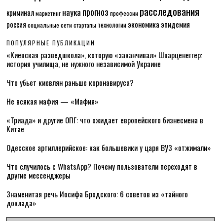
расследования
прогноз
наука
криминал
маркетинг
профессии
экономика
эпидемия
россия
технологии
социальные сети
стартапы
ПОПУЛЯРНЫЕ ПУБЛИКАЦИИ
«Киевская разведшкола», которую «заканчивал» Шварценеггер:
история училища, не нужного независимой Украине
Что убьет киевлян раньше коронавируса?
Не всякая мафия — «Мафия»
«Триада» и другие ОПГ: что ожидает европейского бизнесмена в
Китае
Одесское артиллерийское: как большевики у царя ВУЗ «отжимали»
Что случилось с WhatsApp? Почему пользователи переходят в
другие мессенджеры
Знаменитая речь Иосифа Бродского: 6 советов из «тайного
доклада»