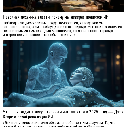
Незримая механика власти: почему мы неверно понимаем ИИ
Наблюдая за дискуссиями вокруг нейросетей, я вижу, как мы
коллективно впадаем в заблуждение о их природе. Мы представляем их
независимыми «мыслящими машинами», хотя реальность гораздо
интереснее и сложнее – как обычно, истина…
Что происходит с искусственным интеллектом в 2025 году — Джек
Кларк о тихой революции ИИ
«Эти почти живые системы обладают собственным разумом. То, что
произойдет дальше, может стать либо триумфом, либо крахом