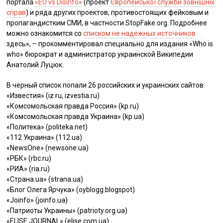
портала
«EU vs Disinfo»
(проект
Європейської служби зовнішніх
справ
) и ряда других проектов, противостоящих фейковым и
пропагандистким СМИ, в частности StopFake.org. Подробнее
можно ознакомится со
списком не надежных источников
здесь», ­– прокомментировал специально для издания «Who is
who» бюрократ и администратор украинской Википедии
Анатолий Луцюк.
В черный список попали 26 российских и украинских сайтов:
«Известия» (iz.ru, izvestia.ru)
«Комсомольская правда Россия» (kp.ru)
«Комсомольская правда Украина» (kp.ua)
«Политека» (politeka.net)
«112 Украина» (112.ua)
«NewsOne» (newsone.ua)
«РБК» (rbc.ru)
«РИА» (ria.ru)
«Страна.ua» (strana.ua)
«Блог Олега Ярчука» (oyblogg.blogspot)
«Joinfo» (joinfo.ua)
«Патриоты Украины» (patrioty.org.ua)
«ELISE JOURNAL» (elise.com.ua)