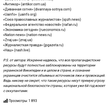
«Антикор» (antikor.com.ua)
«Диванная сотня» (divannaya-sotnya.com)
«Uainfo» (uainfo.org)
«Союз православных журналистов» (spzh.news)
«Федеральное агентство новостей» (riafan.ru)
«Экономика сегодня» (rueconomics.ru)
«Nation news» (nation-news.ru)
«Znaj.ua» (znaj.ua)
«Журналисткая правда» (jpgazeta.ru)
«Наш» (nash.live).
P.S. от автора: Искренне надеюсь, что все пропагандистские
ресурсы будут полностью заблокированы на территории
украинской Википедии и в целом в стране, и сознание
украинцев очистится объемных источников лжи и провокаций.
Ведь никому не секрет, что такие ресурсы несут прямую угрозу
национальной безопасности страны, которая уже 6й год воюет
с оккупантами.
Просмотры:
1 893