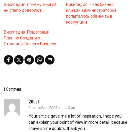
Википедия: почему многие
Википедия — как бизнес,
ей слепо доверяют…
или как администраторов
попытались обвинить в
коррупции
Википедия: Пошаговый
План по Созданию
Страницы Вашего Бизнеса
1 Comment
20bet
9 сентября, 2023 в 11:13 дп
:
Your article gave me a lot of inspiration, I hope you
can explain your point of view in more detail, because
I have some doubts, thank you.