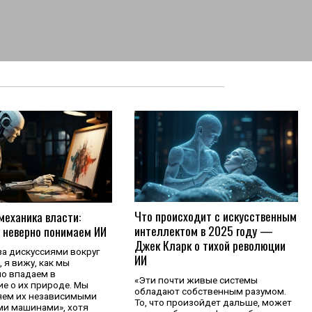
Что происходит с искусственным
механика власти:
интеллектом в 2025 году —
 неверно понимаем ИИ
Джек Кларк о тихой революции
а дискуссиями вокруг
ИИ
 я вижу, как мы
о впадаем в
«Эти почти живые системы
е о их природе. Мы
обладают собственным разумом.
яем их независимыми
То, что произойдет дальше, может
и машинами», хотя