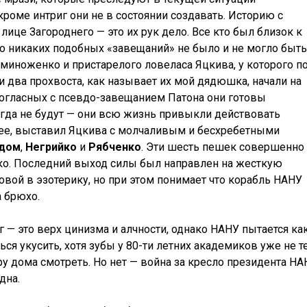
роме интриг они не в состоянии создавать. Историю с
ице Загороднего — это их рук дело. Все кто был близок к
то никаких подобных «завещаний» не было и не могло быть
еминоженко и пристарелого ловеласа Яцкива, у которого п
и два прохвоста, как называет их мой дядюшка, начали на
есогласных с псевдо-завещанием Патона они готовы
когда не будут — они всю жизнь привыкли действовать
ее, выставил Яцкива с молчаливым и бесхребетными
дом
,
Негрийко
и
Рябченко
. Эти шесть пешек совершенно
ко. Последний выход силы был направлен на жесткую
овой в эзотерику, но при этом понимает что корабль НАНУ
а брюхо.
 — это верх цинизма и алчности, однако НАНУ пытается ка
ься укусить, хотя зубы у 80-ти летних академиков уже не те
у дома смотреть. Но нет — война за кресло президента НА
дна.