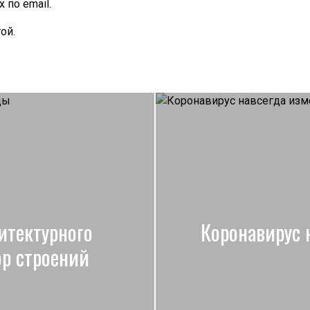
по email.
ой.
итектурного
Коронавирус 
ор строений