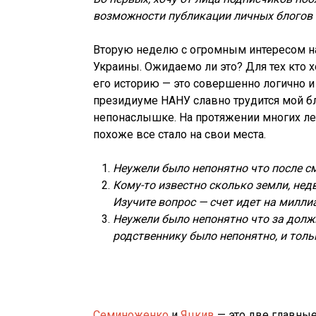
возможности публикации личных блогов 
Вторую неделю с огромным интересом н
Украины. Ожидаемо ли это? Для тех кто х
его историю — это совершенно логично и
президиуме НАНУ славно трудится мой бл
непонаслышке. На протяжении многих лет
похоже все стало на свои места.
Неужели было непонятно что после с
Кому-то известно сколько земли, не
Изучите вопрос — счет идет на милл
Неужели было непонятно что за долж
родственнику было непонятно, и толь
Семиноженко
и
Яцкив
— это две главные