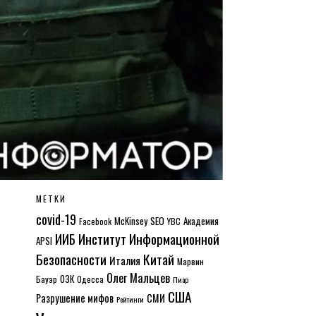
МЕТКИ
covid-19
McKinsey
SEO
Академия
Facebook
YBC
Институт Информационной
ИИБ
APSI
Безопасности
Китай
Италия
Марвин
Олег Мальцев
ОЗК
Бауэр
Одесса
Пиар
США
Разрушение мифов
СМИ
Рейтинги