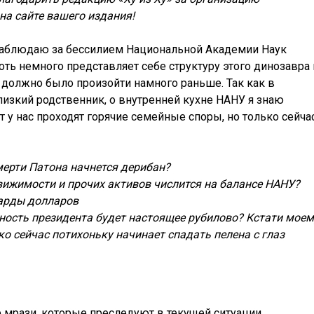
на сайте вашего издания!
аблюдаю за бессилием Национальной Академии Наук
оть немного представляет себе структуру этого динозавра 
 должно было произойти намного раньше. Так как в
изкий родственник, о внутренней кухне НАНУ я знаю
 у нас проходят горячие семейные споры, но только сейча
мерти Патона начнется дерибан?
движимости и прочих активов числится на балансе НАНУ?
иарды долларов
ность президента будет настоящее рубилово? Кстати моем
ко сейчас потихоньку начинает спадать пелена с глаз
 мрази, которые преследуют в текущей ситуации