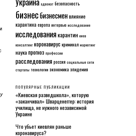
Украина
безопасность
адвокат
бизнес
бизнесмен
влияние
карантина
европа
интервью
исследование
и
исследования
карантин
киев
коронавирус
криминал
консалтинг
маркетинг
с
прогноз
наука
профессии
расследования
россия
социальные сети
экономика
эпидемия
технологии
стартапы
ПОПУЛЯРНЫЕ ПУБЛИКАЦИИ
«Киевская разведшкола», которую
у
«заканчивал» Шварценеггер: история
училища, не нужного независимой
Украине
Что убьет киевлян раньше
коронавируса?