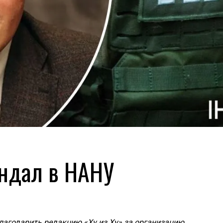
андал в НАНУ
благодарить редакцию «Ху из Ху» за организацию