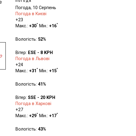
ПОГОДА
е
Погода, 10 Серпень
Погода в Києві
+
23
°
°
Макс.:
+
30
Мін.:
+
16
Вологість:
52%
Вітер:
ESE - 8 KPH
ю
Погода в Львові
+
24
°
°
Макс.:
+
31
Мін.:
+
15
Вологість:
41%
Вітер:
SSE - 20 KPH
Погода в Харкові
+
27
°
°
Макс.:
+
29
Мін.:
+
17
Вологість:
43%