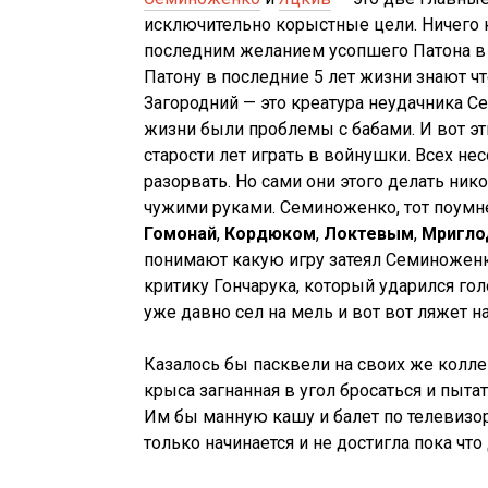
исключительно корыстные цели. Ничего к
последним желанием усопшего Патона в л
Патону в последние 5 лет жизни знают ч
Загородний — это креатура неудачника С
жизни были проблемы с бабами. И вот эт
старости лет играть в войнушки. Всех н
разорвать. Но сами они этого делать ни
чужими руками. Семиноженко, тот поумн
Гомонай
,
Кордюком
,
Локтевым
,
Мригло
понимают какую игру затеял Семиножен
критику Гончарука, который ударился гол
уже давно сел на мель и вот вот ляжет н
Казалось бы пасквели на своих же коллег
крыса загнанная в угол бросаться и пытат
Им бы манную кашу и балет по телевизор
только начинается и не достигла пока что 