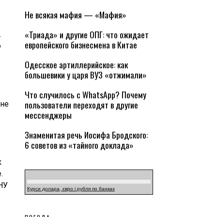
Не всякая мафия — «Мафия»
«Триада» и другие ОПГ: что ожидает
.
европейского бизнесмена в Китае
о
Одесское артиллерийское: как
большевики у царя ВУЗ «отжимали»
Что случилось с WhatsApp? Почему
пользователи переходят в другие
 не
мессенджеры
Знаменитая речь Иосифа Бродского:
6 советов из «тайного доклада»
к
.
НУ
Курси долара, євро і рубля по банках