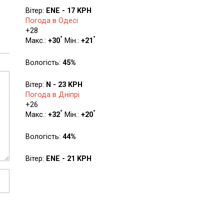
Вітер:
ENE - 17 KPH
Погода в Одесі
+
28
°
°
Макс.:
+
30
Мін.:
+
21
Вологість:
45%
Вітер:
N - 23 KPH
Погода в Дніпрі
+
26
°
°
Макс.:
+
32
Мін.:
+
20
Вологість:
44%
Вітер:
ENE - 21 KPH