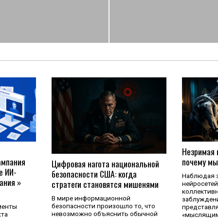
Незримая 
почему мы
ампания
Цифровая нагота национальной
е ИИ-
безопасности США: когда
Наблюдая з
ания »
стратеги становятся мишенями
нейросетей,
коллективн
В мире информационной
заблуждени
безопасности произошло то, что
менты
представл
невозможно объяснить обычной
кта
«мыслящим