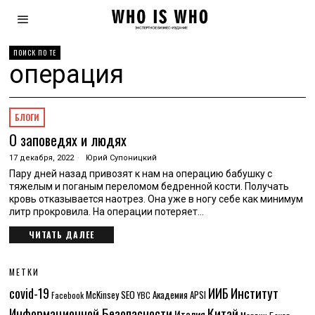
ПОИСК ПО ТЕ
операция
БЛОГИ
О заповедях и людях
17 декабря, 2022
Юрий Супоницкий
Пару дней назад привозят к нам на операцию бабушку с
тяжелым и поганым переломом бедренной кости. Получать
кровь отказывается наотрез. Она уже в ногу себе как минимум
литр прокровила. На операции потеряет…
ЧИТАТЬ ДАЛЕЕ
МЕТКИ
Институт
covid-19
ИИБ
McKinsey
SEO
Академия APSI
Facebook
YBC
Информационной Безопасности
Китай
Италия