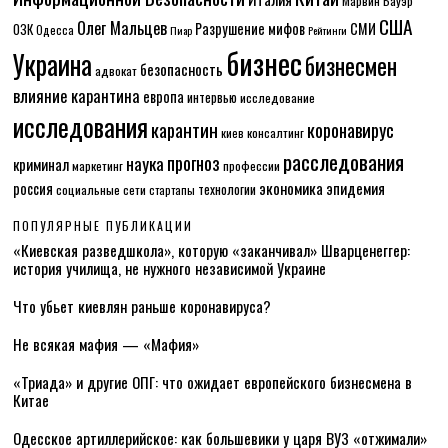
Марвин Бауэр
США
Олег Мальцев
Разрушение мифов
СМИ
ОЗК
Одесса
Пиар
Рейтинги
бизнес
Украина
бизнесмен
безопасность
адвокат
влияние карантина
европа
интервью
исследование
исследования
карантин
коронавирус
консалтинг
киев
расследования
прогноз
наука
криминал
маркетинг
профессии
экономика
эпидемия
россия
технологии
социальные сети
стартапы
ПОПУЛЯРНЫЕ ПУБЛИКАЦИИ
«Киевская разведшкола», которую «заканчивал» Шварценеггер:
история училища, не нужного независимой Украине
Что убьет киевлян раньше коронавируса?
Не всякая мафия — «Мафия»
«Триада» и другие ОПГ: что ожидает европейского бизнесмена в
Китае
Одесское артиллерийское: как большевики у царя ВУЗ «отжимали»