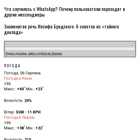
Что случилось с WhatsApp? Почему пользователи переходят в
другие мессенджеры
Знаменитая речь Иосифа Бродского: 6 советов из «тайного
доклада»
Курси долара, євро і рубля по банках
ПОГОДА
Погода, 06 Серпень
Погода в Києві
+
36
°
°
Макс.:
+
40
Мін.:
+
23
Вологість:
24%
Вітер:
SSW - 11 KPH
Погода в Львові
+
36
°
°
Макс.:
+
38
Мін.:
+
22
Вологість:
21%