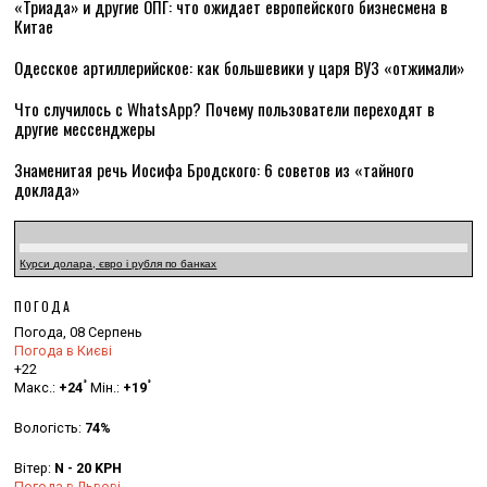
«Триада» и другие ОПГ: что ожидает европейского бизнесмена в
Китае
Одесское артиллерийское: как большевики у царя ВУЗ «отжимали»
Что случилось с WhatsApp? Почему пользователи переходят в
другие мессенджеры
Знаменитая речь Иосифа Бродского: 6 советов из «тайного
доклада»
Курси долара, євро і рубля по банках
ПОГОДА
Погода, 08 Серпень
Погода в Києві
+
22
°
°
Макс.:
+
24
Мін.:
+
19
Вологість:
74%
Вітер:
N - 20 KPH
Погода в Львові