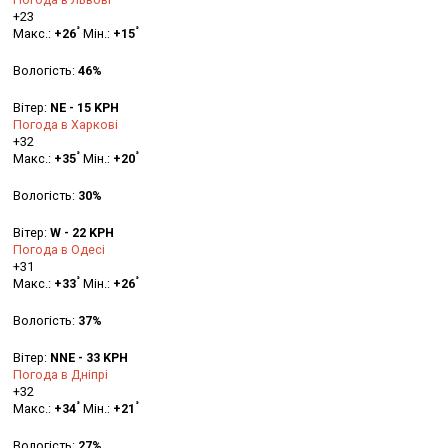
+
23
°
°
Макс.:
+
26
Мін.:
+
15
Вологість:
46%
Вітер:
NE - 15 KPH
Погода в Харкові
+
32
°
°
Макс.:
+
35
Мін.:
+
20
Вологість:
30%
Вітер:
W - 22 KPH
Погода в Одесі
+
31
°
°
Макс.:
+
33
Мін.:
+
26
Вологість:
37%
Вітер:
NNE - 33 KPH
Погода в Дніпрі
+
32
°
°
Макс.:
+
34
Мін.:
+
21
Вологість:
27%