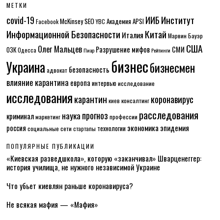
МЕТКИ
Институт
covid-19
ИИБ
McKinsey
SEO
Академия APSI
Facebook
YBC
Информационной Безопасности
Китай
Италия
Марвин Бауэр
США
Олег Мальцев
Разрушение мифов
СМИ
ОЗК
Одесса
Пиар
Рейтинги
бизнес
Украина
бизнесмен
безопасность
адвокат
влияние карантина
европа
интервью
исследование
исследования
карантин
коронавирус
консалтинг
киев
расследования
прогноз
наука
криминал
маркетинг
профессии
экономика
эпидемия
россия
технологии
социальные сети
стартапы
ПОПУЛЯРНЫЕ ПУБЛИКАЦИИ
«Киевская разведшкола», которую «заканчивал» Шварценеггер:
история училища, не нужного независимой Украине
Что убьет киевлян раньше коронавируса?
Не всякая мафия — «Мафия»