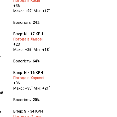
Погода в Києві
+
36
°
°
Макс.:
+
22
Мін.:
+
17
Вологість:
24%
Вітер:
N - 17 KPH
Погода в Львові
+
23
°
°
Макс.:
+
25
Мін.:
+
13
.
Вологість:
64%
Вітер:
N - 16 KPH
Погода в Харкові
+
36
°
°
Макс.:
+
35
Мін.:
+
21
ий
Вологість:
20%
и
Вітер:
S - 34 KPH
Погода в Одесі