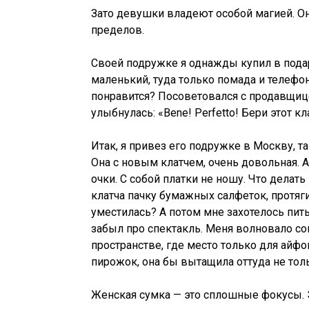
Зато девушки владеют особой магией. О
пределов.
Своей подружке я однажды купил в пода
маленький, туда только помада и телефон 
понравится? Посоветовался с продавщице
улыбнулась: «Bene! Perfetto! Бери этот к
Итак, я привез его подружке в Москву, та
Она с новым клатчем, очень довольная. А
очки. С собой платки не ношу. Что делат
клатча пачку бумажных салфеток, протяги
уместилась? А потом мне захотелось пить
забыл про спектакль. Меня волновало со
пространстве, где место только для айфо
пирожок, она бы вытащила оттуда не толь
Женская сумка — это сплошные фокусы. Э