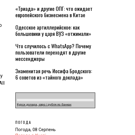
«Триада» и другие ОПГ: что ожидает
европейского бизнесмена в Китае
о
Одесское артиллерийское: как
большевики у царя ВУЗ «отжимали»
Что случилось с WhatsApp? Почему
пользователи переходят в другие
мессенджеры
Знаменитая речь Иосифа Бродского:
ну
6 советов из «тайного доклада»
ll
Курси долара, євро і рубля по банках
ПОГОДА
Погода, 08 Серпень