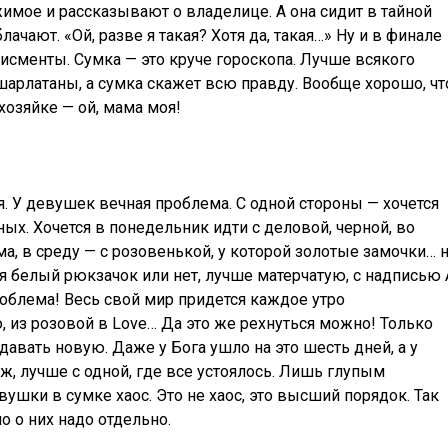
мое и рассказывают о владелице. А она сидит в тайной
лачают. «Ой, разве я такая? Хотя да, такая…» Ну и в финале
дисменты. Сумка — это круче гороскопа. Лучше всякого
 шарлатаны, а сумка скажет всю правду. Вообще хорошо, чт
хозяйке — ой, мама моя!
ая. У девушек вечная проблема. С одной стороны — хочется
ных. Хочется в понедельник идти с деловой, черной, во
ма, в среду — с розовенькой, у которой золотые замочки… 
ся белый рюкзачок или нет, лучше матерчатую, с надписью A
проблема! Весь свой мир придется каждое утро
 из розовой в Love… Да это же рехнуться можно! Только
давать новую. Даже у Бога ушло на это шесть дней, а у
ж, лучше с одной, где все устоялось. Лишь глупым
ушки в сумке хаос. Это не хаос, это высший порядок. Так
о о них надо отдельно.