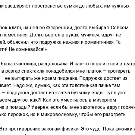
ни расширяют пространство сумки до любых, им нужных
рок клатч, нашел во Флоренции, долго выбирал. Совсем
поместятся. Долго вертел в руках, мучился: вдруг не
й, объяснил, что подружка нежная и романтичная. Та
латч! Не сомневайся!»
 была счастлива, расцеловала. И как-то пошли с ней в театр
 в разгар спектакля понадобился мне платок — протереть
ь — не вытирать же краем пиджака. Подружка достает из
вает. Надо же, думаю, как эта толстенькая пачка там
 — подружка достает из клатча бутылку воды. Тут я уже
всем другое: как?! Как это уместилось в мизерном
на и помады? Уверен: если бы мне захотелось вдруг горяч
ко пирожок, но и микроволновку, чтобы его разогреть.
то противоречие законам физики. Это чудо. Пока физики 