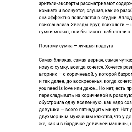
зрители-эксперты рассматривают содержи
комнате и волнуется, слушая, как ее разоб
она эффектно появляется в студии. Апло
психоанализа. Звезды врут, психологи —
сумки молчат, они бы такого наболтали о 
Поэтому сумка — лучшая подруга
Самая близкая, самая верная, самая чутк
новую сумку, всегда хочется. Хочется раз
вторник — с коричневой, у которой бахро
и так далее, до воскресенья, когда хочет
you need is love или даже… Но нет, есть 
перекладывать из коричневой в розовую,
обустроила одну вселенную, как надо соз
девушки — всего пятнадцать минут. Нет у
двухмерным мужчинам кажется, что у дев
же, как и в бардачке девичьей машины, н