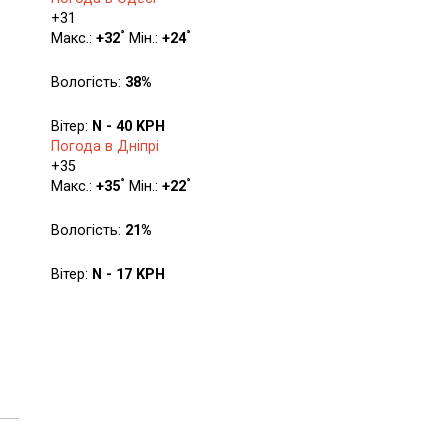
+
31
°
°
Макс.:
+
32
Мін.:
+
24
Вологість:
38%
Вітер:
N - 40 KPH
Погода в Дніпрі
+
35
°
°
Макс.:
+
35
Мін.:
+
22
Вологість:
21%
Вітер:
N - 17 KPH