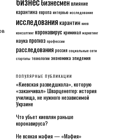
бизнес
бизнесмен
влияние
карантина
европа
интервью
исследование
исследования
карантин
киев
коронавирус
ов
криминал
консалтинг
маркетинг
прогноз
наука
профессии
расследования
россия
социальные сети
экономика
эпидемия
технологии
стартапы
ПОПУЛЯРНЫЕ ПУБЛИКАЦИИ
«Киевская разведшкола», которую
«заканчивал» Шварценеггер: история
училища, не нужного независимой
Украине
Что убьет киевлян раньше
коронавируса?
Не всякая мафия — «Мафия»