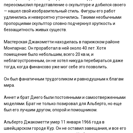
переосмыслил представление о скульптуре и добился своего
— нашел свой изобразительный стиль. Фигуры его работ
удлинились и невероятно утончились. Такими необычными
пропорциями скульптор словно подчеркнул хрупкость и
беззащитность живых существ.
Мастерская Джакометти находилась в парижском районе
Монпарнас. Он проработал в ней около 40 лет. Хотя
помещение было небольшим, всего 20 кв.м, и
неблагоустроенным, он не хотел никуда перебираться даже
тогда, когда финансово уже мог себе это позволить.
Он был фанатичным трудоголиком и равнодушным к благам
мира.
Аннет и брат Диего были постоянными и самоотверженными
моделями. Брат не только позировал для Альберто, но еще
был его лучшим другом, опорой и помощником.
Альберто Джакометти умер 11 января 1966 года в
швейцарском городе Кур. Он не оставил завещания, и все его