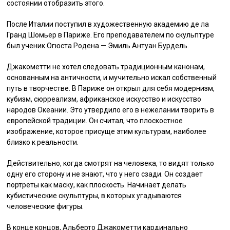
состоянии отобразить этого.
После Италии поступил в художественную академию де ла
Гранд Шомьер в Париже. Его преподавателем по скульптуре
был ученик Огюста Родена — Эмиль Антуан Бурдель.
Джакометти не хотел следовать традиционным канонам,
основанным на античности, и мучительно искал собственный
путь в творчестве. В Париже он открыл для себя модернизм,
кубизм, сюрреализм, африканское искусство и искусство
народов Океании. Это утвердило его в нежелании творить в
европейской традиции. Он считал, что плоскостное
изображение, которое присуще этим культурам, наиболее
близко к реальности.
Действительно, когда смотрят на человека, то видят только
одну его сторону и не знают, что у него сзади. Он создает
портреты как маску, как плоскость. Начинает делать
кубистические скульптуры, в которых угадываются
человеческие фигуры.
В конце концов, Альберто Джакометти кардинально