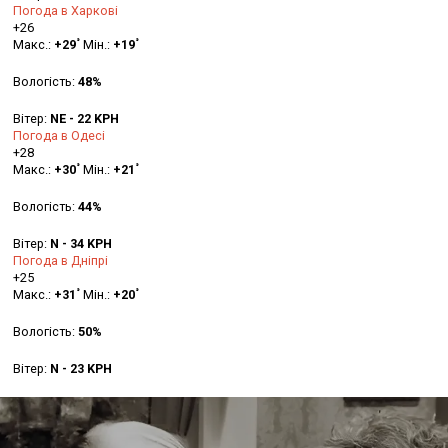
Погода в Харкові
+
26
°
°
Макс.:
+
29
Мін.:
+
19
Вологість:
48%
Вітер:
NE - 22 KPH
Погода в Одесі
+
28
°
°
Макс.:
+
30
Мін.:
+
21
Вологість:
44%
Вітер:
N - 34 KPH
Погода в Дніпрі
+
25
°
°
Макс.:
+
31
Мін.:
+
20
Вологість:
50%
Вітер:
N - 23 KPH