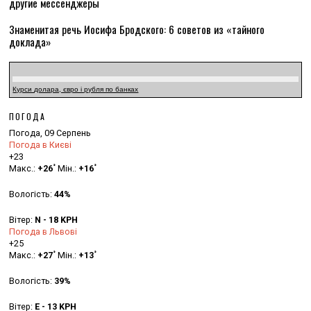
другие мессенджеры
Знаменитая речь Иосифа Бродского: 6 советов из «тайного
доклада»
Курси долара, євро і рубля по банках
ПОГОДА
Погода, 09 Серпень
Погода в Києві
+
23
°
°
Макс.:
+
26
Мін.:
+
16
Вологість:
44%
Вітер:
N - 18 KPH
Погода в Львові
+
25
°
°
Макс.:
+
27
Мін.:
+
13
Вологість:
39%
Вітер:
E - 13 KPH