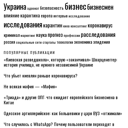
бизнес
Украина
бизнесмен
безопасность
адвокат
влияние карантина
европа
интервью
исследование
исследования
карантин
коронавирус
консалтинг
киев
расследования
прогноз
наука
криминал
маркетинг
профессии
экономика
эпидемия
россия
технологии
социальные сети
стартапы
ПОПУЛЯРНЫЕ ПУБЛИКАЦИИ
«Киевская разведшкола», которую «заканчивал» Шварценеггер:
история училища, не нужного независимой Украине
Что убьет киевлян раньше коронавируса?
Не всякая мафия — «Мафия»
«Триада» и другие ОПГ: что ожидает европейского бизнесмена в
Китае
Одесское артиллерийское: как большевики у царя ВУЗ «отжимали»
Что случилось с WhatsApp? Почему пользователи переходят в