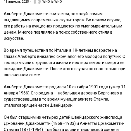
11 апреля, 2025
WHO is WHO
Альберто Джакометти считается, пожалуй, самым
выдающимся современным скульптором. Во всяком случае,
его работы на аукционах продаются по умопомрачительным
ценам. Многое повлияло на поиск собственного стиля в
искусстве.
Во время путешествия по Италии в 19-летнем возрасте на
глазах Альберто внезапно скончался его молодой попутчик. С
тех пор мысли о хрупкости жизни и неотвратимости смерти не
покидали Джакометти. После этого случая он спал только при
включенном свете.
Альберто Джакометти родился 10 октября 1901 года (умер 11
января 1966). Его родина — небольшая деревня Боргоново в
существовавшем в то время муниципалитете Стампа,
италоговорящей части Швейцарии.
Он был старшим из четырех детей швейцарского живописца
Джованни Джакометти (1868–1933) и Аннетты Джакометти-
Стампы (1871-1964). Три брата росли в творческой среде и