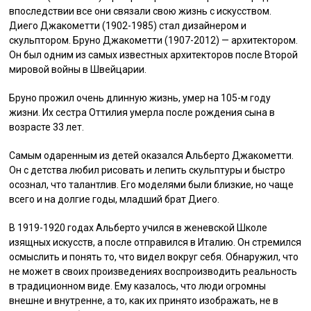
впоследствии все они связали свою жизнь с искусством.
Диего Джакометти (1902-1985) стал дизайнером и
скульптором. Бруно Джакометти (1907-2012) — архитектором.
Он был одним из самых известных архитекторов после Второй
мировой войны в Швейцарии.
Бруно прожил очень длинную жизнь, умер на 105-м году
жизни. Их сестра Оттилия умерла после рождения сына в
возрасте 33 лет.
Самым одаренным из детей оказался Альберто Джакометти.
Он с детства любил рисовать и лепить скульптуры и быстро
осознал, что талантлив. Его моделями были близкие, но чаще
всего и на долгие годы, младший брат Диего.
В 1919-1920 годах Альберто учился в женевской Школе
изящных искусств, а после отправился в Италию. Он стремился
осмыслить и понять то, что видел вокруг себя. Обнаружил, что
не может в своих произведениях воспроизводить реальность
в традиционном виде. Ему казалось, что люди огромны
внешне и внутренне, а то, как их принято изображать, не в