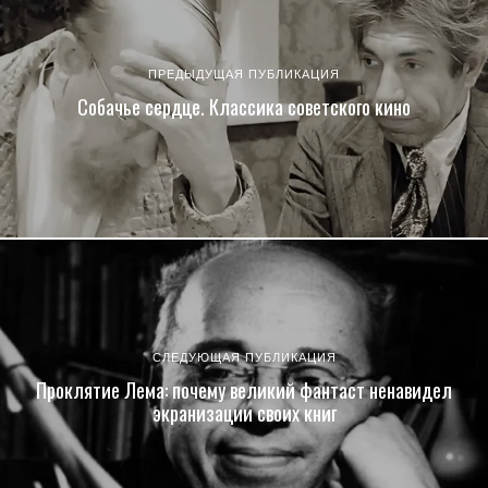
ПРЕДЫДУЩАЯ ПУБЛИКАЦИЯ
Собачье сердце. Классика советского кино
СЛЕДУЮЩАЯ ПУБЛИКАЦИЯ
Проклятие Лема: почему великий фантаст ненавидел
экранизации своих книг