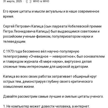
31 марта, 2025
WHO is WHO
Его яркие цитаты и мысли актуальны и в наше современное
время.
Сергей Петрович Капица (сын лауреата Нобелевской премии
Петра Леонидовича Капицы) был выдающимся советским и
российским ученым-физиком, популяризатором науки и
телеведущим.
С 1973 года бессменно вёл научно-популярную
телепрограмму «Очевидное — невероятное»; был основателем
и главредом журнала «В мире науки», виртуозно делая
сложные темы интересными для широкой аудитории.
Капица во всех своих работах затрагивает обширный круг
острых тем, демонстрируя глубину своего критического
осмысления жизни.
Давайте рассмотрим самые лучшие и смелые цитаты ученого.
1. Не компьютер может довести человека, а интернет.