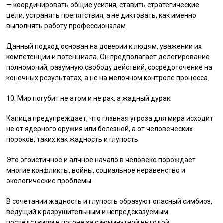
— координировать общие усилия, ставить стратегические
цели, устранять препятствия, а не диктовать, как именно
выполнять работу профессионалам.
Данный подход основан на доверии к людям, уважении их
компетенции и потенциала. Он предполагает делегирование
полномочий, разумную свободу действий, сосредоточение на
конечных результатах, а не на мелочном контроле процесса.
10. Мир погубит не атом и не рак, а жадный дурак.
Капица предупреждает, что главная угроза для мира исходит
не от ядерного оружия или болезней, а от человеческих
пороков, таких как жадность и глупость.
Это эгоистичное и алчное начало в человеке порождает
многие конфликты, войны, социальное неравенство и
экологические проблемы.
В сочетании жадность и глупость образуют опасный симбиоз,
ведущий к разрушительным и непредсказуемым
последствиям в погоне за сиюминутной выгодой.