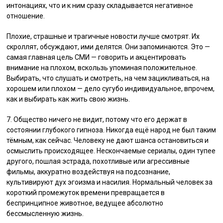
интонациях, что и к ним сразу складывается негативное
отношение.
Плохие, страшные и трагичные новости лучше смотрят. Их
скроллят, обсуждают, ими делятся. Они запоминаются. Это —
самая главная цель СМИ — говорить и акцентировать
внимание на плохом, вскользь упоминая положительное.
Выбирать, что слушать и смотреть, на чем зацикливаться, на
хорошем или плохом — дело сугубо индивидуальное, впрочем,
как и выбирать как жить свою жизнь.
7. Общество ничего не видит, потому что его держат в
состоянии глубокого гипноза. Никогда ещё народ не был таким
тёмным, как сейчас. Человеку не дают шанса остановиться и
осмыслить происходящее. Нескончаемые сериалы, один тупее
другого, пошлая эстрада, похотливые или агрессивные
фильмы, аккуратно воздействуя на подсознание,
культивируют дух эгоизма и насилия. Нормальный человек за
короткий промежуток времени превращается в
беспринципное животное, ведущее абсолютно
бессмысленную жизнь.