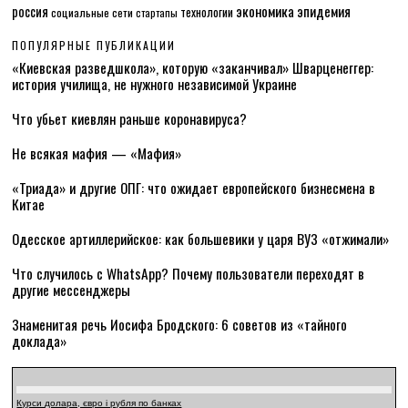
экономика
эпидемия
россия
технологии
социальные сети
стартапы
ПОПУЛЯРНЫЕ ПУБЛИКАЦИИ
«Киевская разведшкола», которую «заканчивал» Шварценеггер:
история училища, не нужного независимой Украине
Что убьет киевлян раньше коронавируса?
Не всякая мафия — «Мафия»
«Триада» и другие ОПГ: что ожидает европейского бизнесмена в
Китае
Одесское артиллерийское: как большевики у царя ВУЗ «отжимали»
Что случилось с WhatsApp? Почему пользователи переходят в
другие мессенджеры
Знаменитая речь Иосифа Бродского: 6 советов из «тайного
доклада»
Курси долара, євро і рубля по банках