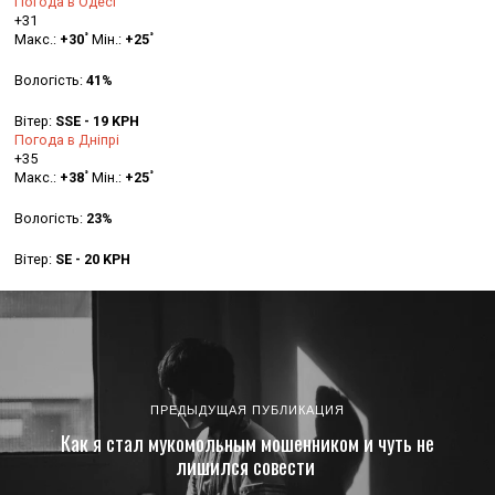
Погода в Одесі
+
31
°
°
Макс.:
+
30
Мін.:
+
25
Вологість:
41%
Вітер:
SSE - 19 KPH
Погода в Дніпрі
+
35
°
°
Макс.:
+
38
Мін.:
+
25
Вологість:
23%
Вітер:
SE - 20 KPH
ПРЕДЫДУЩАЯ ПУБЛИКАЦИЯ
Как я стал мукомольным мошенником и чуть не
лишился совести