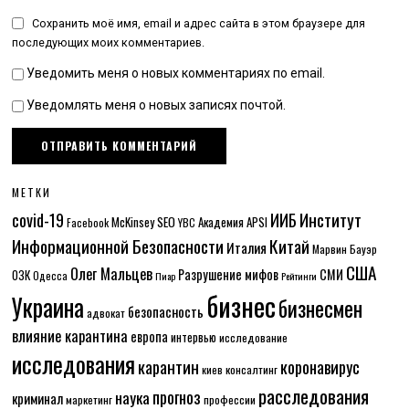
Сохранить моё имя, email и адрес сайта в этом браузере для
последующих моих комментариев.
Уведомить меня о новых комментариях по email.
Уведомлять меня о новых записях почтой.
МЕТКИ
Институт
covid-19
ИИБ
McKinsey
SEO
Академия APSI
Facebook
YBC
Информационной Безопасности
Китай
Италия
Марвин Бауэр
США
Олег Мальцев
Разрушение мифов
СМИ
ОЗК
Одесса
Пиар
Рейтинги
бизнес
Украина
бизнесмен
безопасность
адвокат
влияние карантина
европа
интервью
исследование
исследования
карантин
коронавирус
консалтинг
киев
расследования
прогноз
наука
криминал
маркетинг
профессии