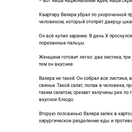
– вот наша национальная идея, наша скреп
Квартиру Валера убрал по укороченной пр
человеком, который отопрёт дверцу шкаф
Он всё купил заранее. В день Х проснулся
порезанные пальцы.
Женщина готовит легко: два листика, три 
тем он вкуснее.
Валера не такой. Он собрал все листики, 
свиньи. Такой салат, попав в человека, 
таким салатом, срезает излучины рек по 
вкусное блюдо.
Вторую полсвинью Валера запёк в картош
хирургическое разделение еды и против