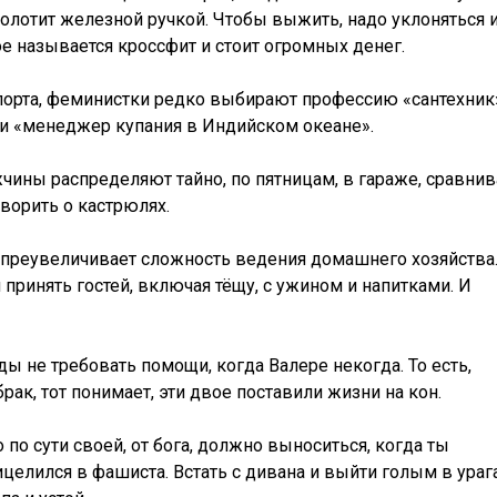
колотит железной ручкой. Чтобы выжить, надо уклоняться 
кое называется кроссфит и стоит огромных денег.
порта, феминистки редко выбирают профессию «сантехник
 и «менеджер купания в Индийском океане».
ины распределяют тайно, по пятницам, в гараже, сравнив
оворить о кастрюлях.
на преувеличивает сложность ведения домашнего хозяйства
принять гостей, включая тёщу, с ужином и напитками. И
ы не требовать помощи, когда Валере некогда. То есть,
рак, тот понимает, эти двое поставили жизни на кон.
по сути своей, от бога, должно выноситься, когда ты
целился в фашиста. Встать с дивана и выйти голым в ураг