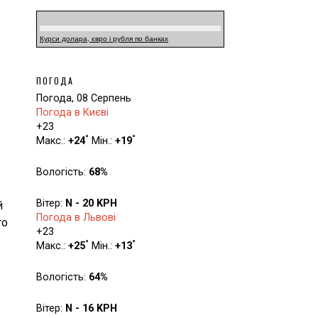
Курси долара, євро і рубля по банках
ПОГОДА
Погода, 08 Серпень
Погода в Києві
+
23
°
°
Макс.:
+
24
Мін.:
+
19
Вологість:
68%
Вітер:
N - 20 KPH
й
Погода в Львові
то
+
23
°
°
Макс.:
+
25
Мін.:
+
13
Вологість:
64%
Вітер:
N - 16 KPH