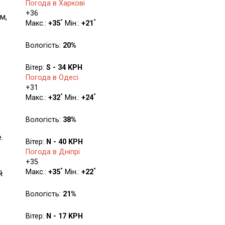
Погода в Харкові
+
36
м,
°
°
Макс.:
+
35
Мін.:
+
21
Вологість:
20%
Вітер:
S - 34 KPH
Погода в Одесі
+
31
°
°
Макс.:
+
32
Мін.:
+
24
Вологість:
38%
.
Вітер:
N - 40 KPH
Погода в Дніпрі
+
35
°
°
Макс.:
+
35
Мін.:
+
22
й
Вологість:
21%
Вітер:
N - 17 KPH