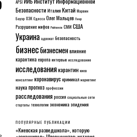
р
Институт Информационной
ИИБ
APSI
Безопасности
Китай
Италия
Марвин
Олег Мальцев
ОЗК
Бауэр
Одесса
Пиар
США
Разрушение мифов
СМИ
Рейтинги
Украина
безопасность
адвокат
бизнес
бизнесмен
влияние
карантина
европа
интервью
исследование
исследования
карантин
киев
коронавирус
криминал
консалтинг
маркетинг
прогноз
наука
профессии
расследования
россия
социальные сети
экономика
эпидемия
технологии
стартапы
ПОПУЛЯРНЫЕ ПУБЛИКАЦИИ
«Киевская разведшкола», которую
ь
«заканчивал» Шварценеггер: история