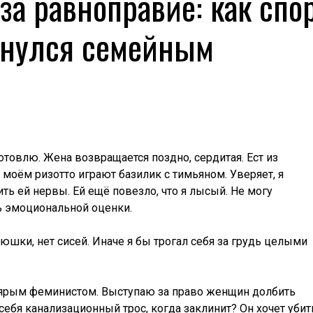
за равноправие: как спо
рнулся семейным
отовлю. Жена возвращается поздно, сердитая. Ест из
в моём ризотто играют базилик с тимьяном. Уверяет, я
ть ей нервы. Ей ещё повезло, что я лысый. Не могу
ь эмоциональной оценки.
яюшки, нет сисей. Иначе я бы трогал себя за грудь целыми
л ярым феминистом. Выступаю за право женщин долбить
 себя канализационный трос, когда заклинит? Он хочет убит