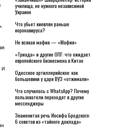
училища, не нужного независимой
и
Украине
Что убьет киевлян раньше
».
коронавируса?
Не всякая мафия — «Мафия»
ая
«Триада» и другие ОПГ: что ожидает
европейского бизнесмена в Китае
. И
Одесское артиллерийское: как
большевики у царя ВУЗ «отжимали»
Что случилось с WhatsApp? Почему
пользователи переходят в другие
мессенджеры
Знаменитая речь Иосифа Бродского:
6 советов из «тайного доклада»
ан