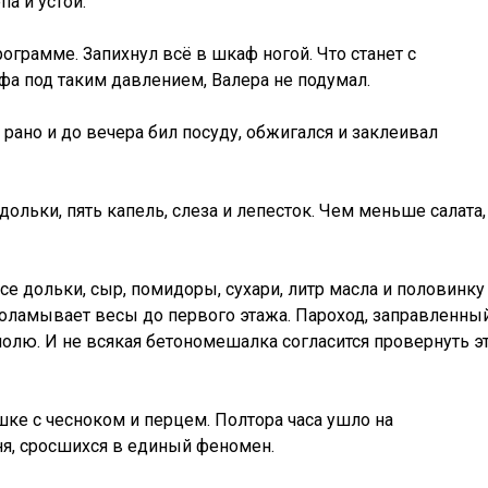
а и устой.
ограмме. Запихнул всё в шкаф ногой. Что станет с
а под таким давлением, Валера не подумал.
 рано и до вечера бил посуду, обжигался и заклеивал
дольки, пять капель, слеза и лепесток. Чем меньше салата,
все дольки, сыр, помидоры, сухари, литр масла и половинку
проламывает весы до первого этажа. Пароход, заправленны
полю. И не всякая бетономешалка согласится провернуть э
ке с чесноком и перцем. Полтора часа ушло на
ня, сросшихся в единый феномен.