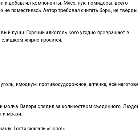
л и добавлял компоненты. Мясо, лук, помидоры, всего
упо не поместилась. Автор требовал считать борщ не твёрды
вый пунш. Горячий алкоголь кого угодно превращает в
но слишком жирно просится.
!
голь, имодиум, противосудорожное, аптечка, всё наготове
и молча. Валера следил за количеством съеденного. Люде
 и мрази.
чашу. Гости сказали «Оооо!»