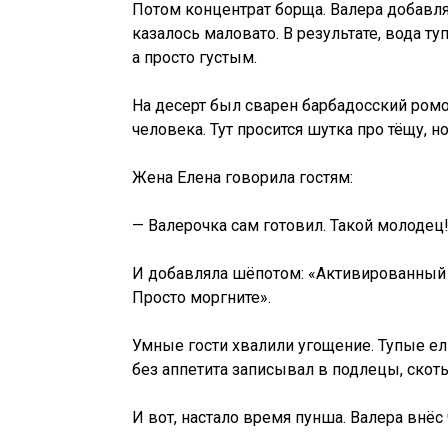
Потом концентрат борща. Валера добавля
казалось маловато. В результате, вода т
а просто густым.
На десерт был сварен барбадосский ромо
человека. Тут просится шутка про тёщу, 
Жена Елена говорила гостям:
— Валерочка сам готовил. Такой молодец
И добавляла шёпотом: «Активированный у
Просто моргните».
Умные гости хвалили угощение. Тупые ел
без аппетита записывал в подлецы, скоты
И вот, настало время пунша. Валера внёс 