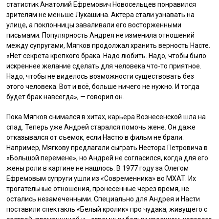
статистик Анатолий Ефремович Новосельцев понравился
зрителям не меньше Лукашина. Актера стали узнавать на
улице, а поклонницы заваливали его восторженными
письмами. Популярность Андрея не изменила отношений
между супругами, Мягков продолжал хранить верность Насте.
«Нет секрета крепкого брака. Надо любить. Надо, чтобы было
искреннее желание сделать для человека что-то приятное.
Надо, чтобы не виделось возможности существовать без
этого человека. Вот и всё, больше ничего не нужно. И тогда
будет брак навсегда», — говорил он.
Пока Мягков снимался в хитах, карьера Вознесенской шла на
спад. Теперь уже Андрей старался помочь жене. Он даже
отказывался от съемок, если Настю в фильм не брали.
Например, Мягкову предлагали сыграть Нестора Петровича в
«Большой перемене», но Андрей не согласился, когда для его
жены роли в картине не нашлось. В 1977 году за Олегом
Ефремовым супруги ушли из «Современника» во МХАТ. Их
трогательные отношения, пронесенные через время, не
остались незамеченными. Специально для Андрея и Насти
поставили спектакль «Белый кролик» про чудака, живущего с