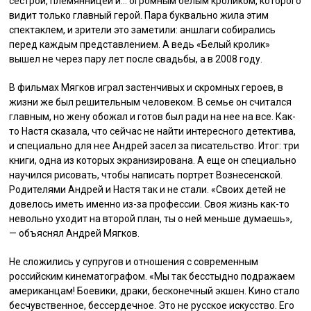
сестрой, племянницей и… огромным белым кроликом, которого
видит только главный герой. Пара буквально жила этим
спектаклем, и зрители это заметили: аншлаги собирались
перед каждым представлением. А ведь «Белый кролик»
вышел не через пару лет после свадьбы, а в 2008 году.
В фильмах Мягков играл застенчивых и скромных героев, в
жизни же был решительным человеком. В семье он считался
главным, но жену обожал и готов был ради на нее на все. Как-
то Настя сказала, что сейчас не найти интересного детектива,
и специально для нее Андрей засел за писательство. Итог: три
книги, одна из которых экранизирована. А еще он специально
научился рисовать, чтобы написать портрет Вознесенской.
Родителями Андрей и Настя так и не стали. «Своих детей не
довелось иметь именно из-за профессии. Своя жизнь как-то
невольно уходит на второй план, ты о ней меньше думаешь»,
— объяснял Андрей Мягков.
Не сложились у супругов и отношения с современным
российским кинематографом. «Мы так бесстыдно подражаем
американцам! Боевики, драки, бесконечный экшен. Кино стало
бесчувственное, бессердечное. Это не русское искусство. Его