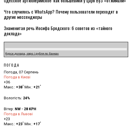
Одесское артиллерийское: как большевики у царя ВУЗ «отжимали»
Что случилось с WhatsApp? Почему пользователи переходят в
другие мессенджеры
Знаменитая речь Иосифа Бродского: 6 советов из «тайного
доклада»
Курси долара, євро і рубля по банках
ПОГОДА
Погода, 07 Серпень
Погода в Києві
+
36
°
°
Макс.:
+
38
Мін.:
+
21
Вологість:
24%
Вітер:
NW - 28 KPH
Погода в Львові
+
23
°
°
Макс.:
+
23
Мін.:
+
17