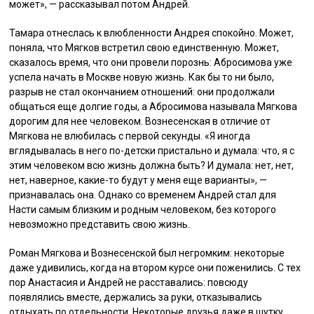
может», — рассказывал потом Андрей.
Тамара отнеслась к влюбленности Андрея спокойно. Может,
поняла, что Мягков встретил свою единственную. Может,
сказалось время, что они провели порознь: Абросимова уже
успела начать в Москве новую жизнь. Как бы то ни было,
разрыв не стал окончанием отношений: они продолжали
общаться еще долгие годы, а Абросимова называла Мягкова
дорогим для нее человеком. Вознесенская в отличие от
Мягкова не влюбилась с первой секунды. «Я иногда
вглядывалась в него по-детски пристально и думала: что, я с
этим человеком всю жизнь должна быть? И думала: нет, нет,
нет, наверное, какие-то будут у меня еще варианты», —
признавалась она. Однако со временем Андрей стал для
Насти самым близким и родным человеком, без которого
невозможно представить свою жизнь.
Роман Мягкова и Вознесенской был негромким: некоторые
даже удивились, когда на втором курсе они поженились. С тех
пор Анастасия и Андрей не расставались: повсюду
появлялись вместе, держались за руки, отказывались
отдыхать по отдельности. Некоторые друзья даже в шутку