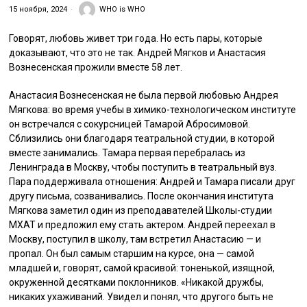
15 ноября, 2024
WHO is WHO
Говорят, любовь живет три года. Но есть пары, которые
доказывают, что это не так. Андрей Мягков и Анастасия
Вознесенская прожили вместе 58 лет.
Анастасия Вознесенская не была первой любовью Андрея
Мягкова: во время учебы в химико-технологическом институте
он встречался с сокурсницей Тамарой Абросимовой.
Сблизились они благодаря театральной студии, в которой
вместе занимались. Тамара первая перебралась из
Ленинграда в Москву, чтобы поступить в театральный вуз.
Пара поддерживала отношения: Андрей и Тамара писали друг
другу письма, созванивались. После окончания института
Мягкова заметил один из преподавателей Школы-студии
МХАТ и предложил ему стать актером. Андрей переехал в
Москву, поступил в школу, там встретил Анастасию — и
пропал. Он был самым старшим на курсе, она — самой
младшей и, говорят, самой красивой: тоненькой, изящной,
окруженной десятками поклонников. «Никакой дружбы,
никаких ухаживаний. Увидел и понял, что другого быть не