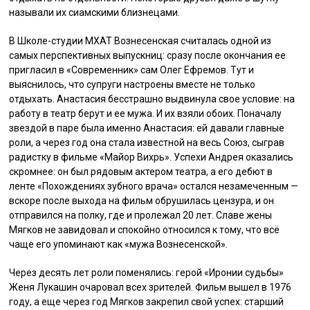
называли их сиамскими близнецами.
В Школе-студии МХАТ Вознесенская считалась одной из
самых перспективных выпускниц: сразу после окончания ее
пригласил в «Современник» сам Олег Ефремов. Тут и
выяснилось, что супруги настроены вместе не только
отдыхать. Анастасия бесстрашно выдвинула свое условие: на
работу в театр берут и ее мужа. И их взяли обоих. Поначалу
звездой в паре была именно Анастасия: ей давали главные
роли, а через год она стала известной на весь Союз, сыграв
радистку в фильме «Майор Вихрь». Успехи Андрея оказались
скромнее: он был рядовым актером театра, а его дебют в
ленте «Похождениях зубного врача» остался незамеченным —
вскоре после выхода на фильм обрушилась цензура, и он
отправился на полку, где и пролежал 20 лет. Славе жены
Мягков не завидовал и спокойно относился к тому, что всё
чаще его упоминают как «мужа Вознесенской».
Через десять лет роли поменялись: герой «Иронии судьбы»
Женя Лукашин очаровал всех зрителей. Фильм вышел в 1976
году, а еще через год Мягков закрепил свой успех: старший