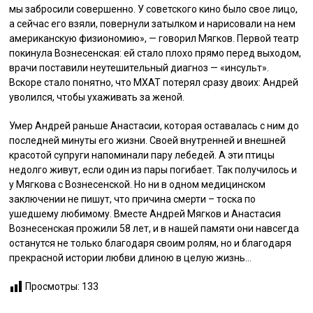
мы забросили совершенно. У советского кино было свое лицо,
а сейчас его взяли, повернули затылком и нарисовали на нем
американскую физиономию», — говорил Мягков. Первой театр
покинула Вознесенская: ей стало плохо прямо перед выходом,
врачи поставили неутешительный диагноз — «инсульт».
Вскоре стало понятно, что МХАТ потерял сразу двоих: Андрей
уволился, чтобы ухаживать за женой.
Умер Андрей раньше Анастасии, которая оставалась с ним до
последней минуты его жизни. Своей внутренней и внешней
красотой супруги напоминали пару лебедей. А эти птицы
недолго живут, если один из пары погибает. Так получилось и
у Мягкова с Вознесенской. Но ни в одном медицинском
заключении не пишут, что причина смерти – тоска по
ушедшему любимому. Вместе Андрей Мягков и Анастасия
Вознесенская прожили 58 лет, и в нашей памяти они навсегда
останутся не только благодаря своим ролям, но и благодаря
прекрасной истории любви длиною в целую жизнь…
Просмотры:
133