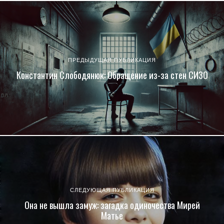
ПРЕДЫДУЩАЯ ПУБЛИКАЦИЯ
Константин Слободянюк: Обращение из-за стен СИЗО
СЛЕДУЮЩАЯ ПУБЛИКАЦИЯ
Она не вышла замуж: загадка одиночества Мирей
Матье