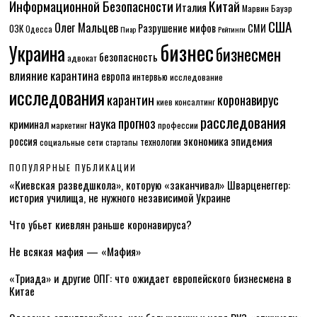
Информационной Безопасности
Китай
Италия
Марвин Бауэр
США
Олег Мальцев
Разрушение мифов
СМИ
ОЗК
Одесса
Пиар
Рейтинги
бизнес
Украина
бизнесмен
безопасность
адвокат
влияние карантина
европа
интервью
исследование
исследования
карантин
коронавирус
консалтинг
киев
расследования
прогноз
наука
криминал
маркетинг
профессии
экономика
эпидемия
россия
технологии
социальные сети
стартапы
ПОПУЛЯРНЫЕ ПУБЛИКАЦИИ
«Киевская разведшкола», которую «заканчивал» Шварценеггер:
история училища, не нужного независимой Украине
Что убьет киевлян раньше коронавируса?
Не всякая мафия — «Мафия»
«Триада» и другие ОПГ: что ожидает европейского бизнесмена в
Китае