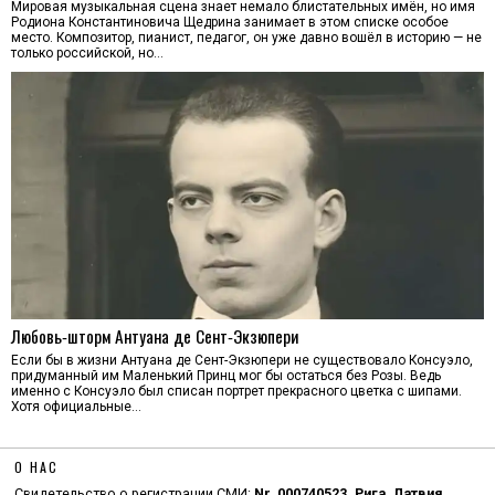
Мировая музыкальная сцена знает немало блистательных имён, но имя
Родиона Константиновича Щедрина занимает в этом списке особое
место. Композитор, пианист, педагог, он уже давно вошёл в историю — не
только российской, но…
Любовь‑шторм Антуана де Сент‑Экзюпери
Если бы в жизни Антуана де Сент-Экзюпери не существовало Консуэло,
придуманный им Маленький Принц мог бы остаться без Розы. Ведь
именно с Консуэло был списан портрет прекрасного цветка с шипами.
Хотя официальные…
О НАС
Свидетельство о регистрации СМИ:
Nr. 000740523. Рига, Латвия.