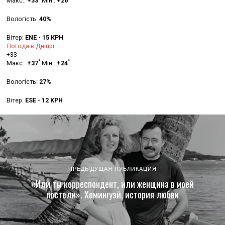
Макс.:
+
33
Мін.:
+
26
Вологість:
40%
Вітер:
ENE - 15 KPH
Погода в Дніпрі
+
33
°
°
Макс.:
+
37
Мін.:
+
24
Вологість:
27%
Вітер:
ESE - 12 KPH
ПРЕДЫДУЩАЯ ПУБЛИКАЦИЯ
«Или ты корреспондент, или женщина в моей
постели». Хемингуэй, история любви