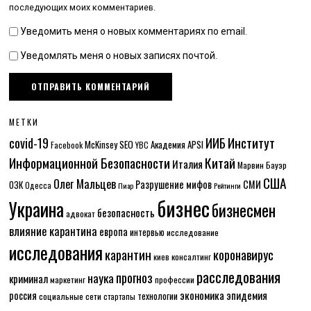
последующих моих комментариев.
Уведомить меня о новых комментариях по email.
Уведомлять меня о новых записях почтой.
МЕТКИ
Институт
covid-19
ИИБ
McKinsey
SEO
Академия APSI
Facebook
YBC
Информационной Безопасности
Китай
Италия
Марвин Бауэр
США
Олег Мальцев
Разрушение мифов
СМИ
ОЗК
Одесса
Пиар
Рейтинги
бизнес
Украина
бизнесмен
безопасность
адвокат
влияние карантина
европа
интервью
исследование
исследования
карантин
коронавирус
консалтинг
киев
расследования
прогноз
наука
криминал
маркетинг
профессии
экономика
эпидемия
россия
технологии
социальные сети
стартапы