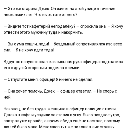
— Это же старина Джек. Он живёт на этой улице в течение
нескольких лет. Что вы хотите от него?
— Видите тот кафетерий неподалёку? — спросила она. — Я хочу
отвести этого мужчину туда и накормить.
— Вы с ума сошли, леди! — бездомный сопротивлялся изо всех
сил. — Я не хочу идти туда!
Вдруг он почувствовал, как сильная рука офицера подхватила
его с другой стороны и подняла с земли.
— Отпустите меня, офицер! Я ничего не сделал.
— Она хочет помочь, Джек, — офицер ответил. — Не спорь с
ней.
Наконец, не без труда, женщина и офицер полиции отвели
Джека в кафе и усадили за столик в углу. Было позднее утро,
завтрак уже прошёл, а время обеда ещё не настало, поэтому
людей было мало. Менеджер тут же подошёл к их столику.