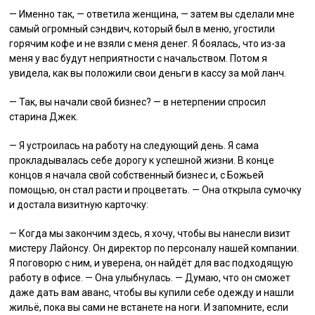
— Именно так, — ответила женщина, — затем вы сделали мне
самый огромный сэндвич, который был в меню, угостили
горячим кофе и не взяли с меня денег. Я боялась, что из-за
меня у вас будут неприятности с начальством. Потом я
увидела, как вы положили свои деньги в кассу за мой ланч.
— Так, вы начали свой бизнес? — в нетерпении спросил
старина Джек.
— Я устроилась на работу на следующий день. Я сама
прокладывалась себе дорогу к успешной жизни. В конце
концов я начала свой собственный бизнес и, с Божьей
помощью, он стал расти и процветать. — Она открыла сумочку
и достала визитную карточку:
— Когда мы закончим здесь, я хочу, чтобы вы нанесли визит
мистеру Лайонсу. Он директор по персоналу нашей компании.
Я поговорю с ним, и уверена, он найдёт для вас подходящую
работу в офисе. — Она улыбнулась. — Думаю, что он сможет
даже дать вам аванс, чтобы вы купили себе одежду и нашли
жильё, пока вы сами не встанете на ноги. И запомните, если