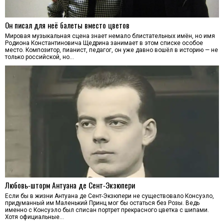
Он писал для неё балеты вместо цветов
Мировая музыкальная сцена знает немало блистательных имён, но имя
Родиона Константиновича Щедрина занимает в этом списке особое
место. Композитор, пианист, педагог, он уже давно вошёл в историю — не
только российской, но…
Любовь‑шторм Антуана де Сент‑Экзюпери
Если бы в жизни Антуана де Сент-Экзюпери не существовало Консуэло,
придуманный им Маленький Принц мог бы остаться без Розы. Ведь
именно с Консуэло был списан портрет прекрасного цветка с шипами.
Хотя официальные…