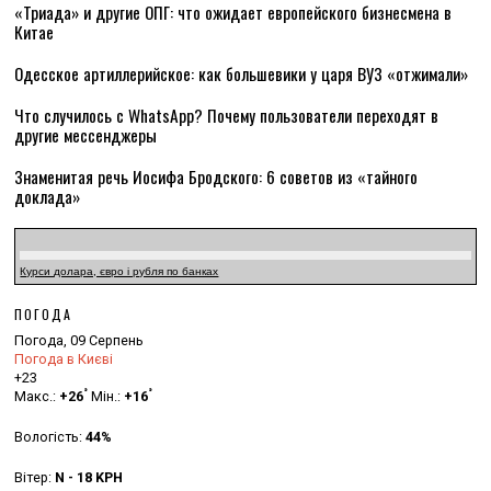
«Триада» и другие ОПГ: что ожидает европейского бизнесмена в
Китае
Одесское артиллерийское: как большевики у царя ВУЗ «отжимали»
Что случилось с WhatsApp? Почему пользователи переходят в
другие мессенджеры
Знаменитая речь Иосифа Бродского: 6 советов из «тайного
доклада»
Курси долара, євро і рубля по банках
ПОГОДА
Погода, 09 Серпень
Погода в Києві
+
23
°
°
Макс.:
+
26
Мін.:
+
16
Вологість:
44%
Вітер:
N - 18 KPH