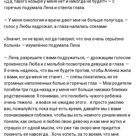
«Да, такого козыря у меня нет и никогда не будет!» — с
горечью подумала Лена и отвела глаза.
— У меня онкология и врачи дают мне не больше полугода, —
голос у Любы задрожал, а глаза налились слезами.
«Значит, он не врал, когда говорил, что она очень серьёзно
больна» — изумлённо подумала Лена.
— Лена, разрешите с вами подружиться, — дрожащим голосом
произнесла Люба и с мольбой посмотрела девушке в глаза. —
Я очень надеюсь, что вы не будете против, чтобы Алёнка жила
с вами, когда меня не станет… — слёзы покатились из её
огромных наполненных болью и горечью глаз. — Мои родители
погибли три года назад и у меня нет больше никаких близких
родственников. Я понимаю, что полюбить чужого ребёнка
очень тяжело… и вовсе не ожидаю этого… я просто умоляю
вас, пожалуйста, пока ещё есть время, давайте мы с вами
познакомимся поближе, чтобы вы хоть немного узнали меня и
поняли, как сильно я люблю свою девочку и как мне жутко и
страшно от одной мысли, что уже так скоро мне придётся
покинуть её навсегда… Хочу успеть, за то время, что мне