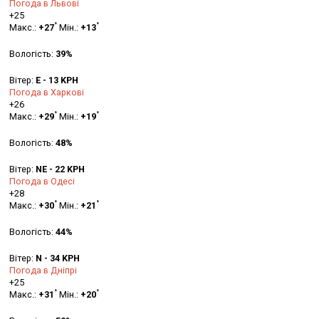
Погода в Львові
+
25
°
°
Макс.:
+
27
Мін.:
+
13
Вологість:
39%
Вітер:
E - 13 KPH
Погода в Харкові
+
26
°
°
Макс.:
+
29
Мін.:
+
19
Вологість:
48%
Вітер:
NE - 22 KPH
Погода в Одесі
+
28
°
°
Макс.:
+
30
Мін.:
+
21
Вологість:
44%
Вітер:
N - 34 KPH
Погода в Дніпрі
+
25
°
°
Макс.:
+
31
Мін.:
+
20