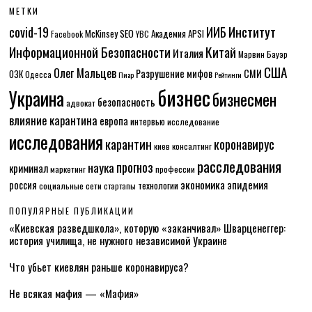
МЕТКИ
Институт
covid-19
ИИБ
McKinsey
SEO
Академия APSI
Facebook
YBC
Информационной Безопасности
Китай
Италия
Марвин Бауэр
США
Олег Мальцев
Разрушение мифов
СМИ
ОЗК
Одесса
Пиар
Рейтинги
бизнес
Украина
бизнесмен
безопасность
адвокат
влияние карантина
европа
интервью
исследование
исследования
карантин
коронавирус
консалтинг
киев
расследования
прогноз
наука
криминал
маркетинг
профессии
экономика
эпидемия
россия
технологии
социальные сети
стартапы
ПОПУЛЯРНЫЕ ПУБЛИКАЦИИ
«Киевская разведшкола», которую «заканчивал» Шварценеггер:
история училища, не нужного независимой Украине
Что убьет киевлян раньше коронавируса?
Не всякая мафия — «Мафия»