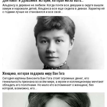
Дон Кихот и Дульсинея: история, которая могла быть…
Альдонсу в деревне не любили. Когда почти все девушки в округе вышли
замуж и нарожали детей, Альдонса все еще сидела в девках. Характер её
с годами лучше не становился и все своё…
Женщина, которая подарила миру Ван Гога
Сегодня картины Винсента Ван Гога стоят огромных денег, его
гениальность признана во всём мире, а музеи и коллекционеры мечтают
обладать его полотнами. Но мало кто вспоминает о женщине, без
которой, возможно, его…