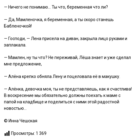
— Ничего не понимаю… Ты что, беременная что ли?
— Да, Мамленочка, я беременная, а ты скоро станешь
Бабленочкой!
— Господи, — Лена присела на диван, закрыла лицо руками и
заплакала.
— Мамлен, ну ты что? Не переживай, Лёша знает и уже сделал
мне предложение,
— Алёна крепко обняла Лену и поцеловала её в макушку.
— Алёнка, девочка моя, ты не представляешь, как я счастлива!
В воскресение мы обязательно должны поехать к маме с
папой на кладбище и поделиться с ними этой радостной
новостью…
©️ Инна Чешская
Просмотры:
1 369