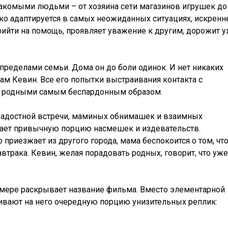
акомыми людьми – от хозяина сети магазинов игрушек до
ко адаптируется в самых неожиданных ситуациях, искренн
рийти на помощь, проявляет уважение к другим, дорожит 
 пределами семьи. Дома он до боли одинок. И нет никаких
сам Кевин. Все его попытки выстраивания контакта с
 родными самым беспардонным образом.
радостной встречи, маминых обнимашек и взаимных
чает привычную порцию насмешек и издевательств.
приезжает из другого города, мама беспокоится о том, чт
автрака. Кевин, желая порадовать родных, говорит, что уже
ой мере раскрывает название фильма. Вместо элементарной
вают на него очередную порцию унизительных реплик: