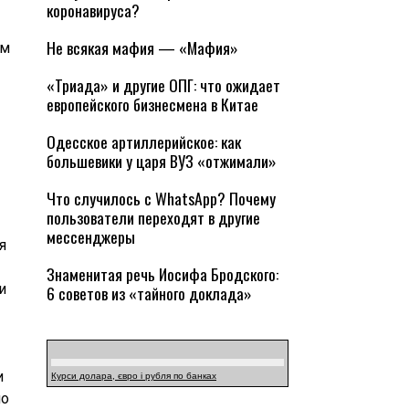
коронавируса?
Не всякая мафия — «Мафия»
ем
«Триада» и другие ОПГ: что ожидает
европейского бизнесмена в Китае
Одесское артиллерийское: как
большевики у царя ВУЗ «отжимали»
Что случилось с WhatsApp? Почему
пользователи переходят в другие
мессенджеры
я
Знаменитая речь Иосифа Бродского:
и
6 советов из «тайного доклада»
и
Курси долара, євро і рубля по банках
но