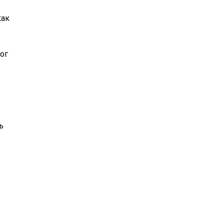
как
ог
ь