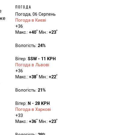
ПОГОДА
е
Погода, 06 Серпень
уже
Погода в Києві
+
36
°
°
Макс.:
+
40
Мін.:
+
23
Вологість:
24%
Вітер:
SSW - 11 KPH
Погода в Львові
+
36
°
°
Макс.:
+
38
Мін.:
+
22
о
Вологість:
21%
Вітер:
N - 28 KPH
Погода в Харкові
+
33
°
°
Макс.:
+
36
Мін.:
+
23
Вологість:
29%