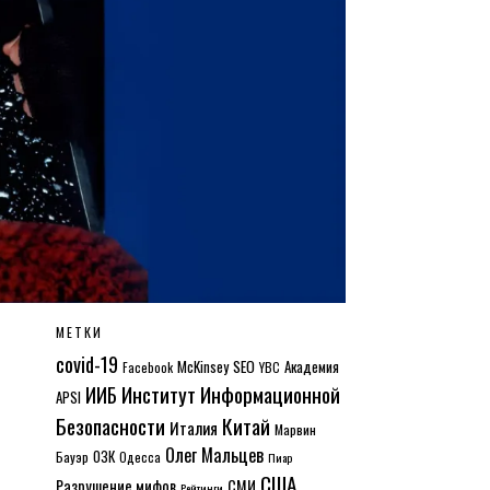
МЕТКИ
covid-19
McKinsey
SEO
Академия
Facebook
YBC
Институт Информационной
ИИБ
APSI
Безопасности
Китай
Италия
Марвин
Олег Мальцев
ОЗК
Бауэр
Одесса
Пиар
США
Разрушение мифов
СМИ
Рейтинги