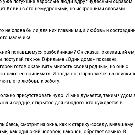
но уже потухшие взрослые люди вдруг чудесным образом
дит Кевин с его немудреными, но искренними словами
то не слова были для них главными, а любовь и сострадан
ого мальчика.
ижний попавшемуся разбойникам? Он сказал: оказавший ем
ты поступай так же. В фильме «Один дома» показана
 герой готов оказывать милость своим родным, но они с
елают ее принимать. И тогда он отправляется на поиски т
инять его любовь и заботу.
олжно присутствовать чудо. И мне думается, таким чудом 
уша и сердце, открытое для каждого, кто нуждается в
лыбаясь, смотрит из окна, как к старику-соседу, внявшему
ами, как одинокий человек, наконец, обретает семью. В