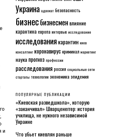
Украина
безопасность
адвокат
бизнес
бизнесмен
влияние
е
карантина
европа
интервью
исследование
исследования
карантин
киев
коронавирус
криминал
консалтинг
маркетинг
прогноз
наука
профессии
в
расследования
россия
социальные сети
экономика
эпидемия
технологии
стартапы
и
ПОПУЛЯРНЫЕ ПУБЛИКАЦИИ
«Киевская разведшкола», которую
«заканчивал» Шварценеггер: история
го
училища, не нужного независимой
,
Украине
о
я и
Что убьет киевлян раньше