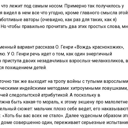
, что лежит под самым носом. Примерно так получилось у
я видел в нем все что угодно, кроме главного смысла этой
ботливые авторы (очевидно, как раз для таких, как я)
Но чтобы правильно прочитать два этих простых слова, мн
менный вариант рассказа О. Генри «Вождь краснокожих»,
. У О. Генри речь идет о том, как один энергичный
 приступа двоих незадачливых взрослых-меланхоликов, 
ся похищением детей.
точно так же выходит на тропу войны с тупыми взрослым
сическими индейскими методами: хитроумными ловушками,
очей следопытской атрибутикой. А поскольку в
жна быть какая-то мораль, к этому экшену про малолетне
ельный сюжет: мальчик плохо себе ведет, его наказывают
 «Хоть бы вас всех не стало». Далее чудесным образом эт
 в доме совершенно один, переживает серьезные испытани