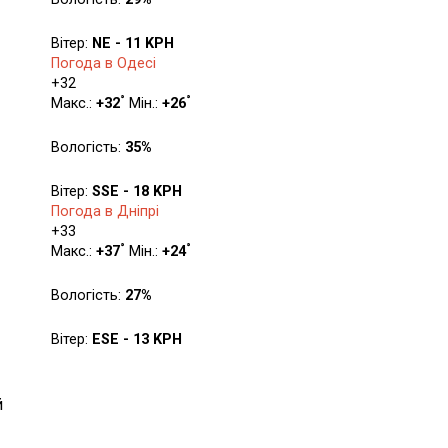
Вітер:
NE - 11 KPH
Погода в Одесі
+
32
°
°
Макс.:
+
32
Мін.:
+
26
Вологість:
35%
Вітер:
SSE - 18 KPH
Погода в Дніпрі
+
33
°
°
Макс.:
+
37
Мін.:
+
24
Вологість:
27%
Вітер:
ESE - 13 KPH
й