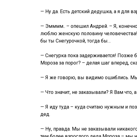
— Ну да. Есть детский дедушка, а я для 
— Эмммм.. – опешил Андрей. – Я, конечно
люблю женскую половину человечества! 
бы ты Снегурочкой, тогда бы…
— Снегурка пока задерживается! Позже 
Мороза за порог? – делая шаг вперед, ск
— Я же говорю, вы видимо ошиблись. Мы
— Что значит, не заказывали? Я Вам что, 
— Я иду туда – куда считаю нужным и поз
дед.
— Ну, правда. Мы не заказывали никакого
тем более взрослого деда Мороза – мы н