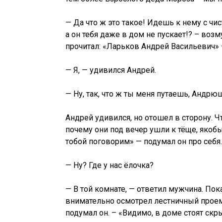
— Да что ж это такое! Идешь к нему с ч
а он тебя даже в дом не пускает!? – воз
прочитал: «Ларьков Андрей Васильевич» 
— Я, — удивился Андрей.
— Ну, так, что ж ты меня путаешь, Андрю
Андрей удивился, но отошел в сторону. 
почему они под вечер ушли к тёще, якоб
тобой поговорим» — подумал он про себя
— Ну? Где у нас ёлочка?
— В той комнате, — ответил мужчина. По
внимательно осмотрел лестничный проем 
подумал он. – «Видимо, в доме стоят ск