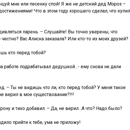
нцуй мне или песенку спой! Я же не детский дед Мороз –
остижениями! Что в этом году хорошего сделал, что купил
вляться парень. – Слушайте! Вы точно уверены, что
честно? Вас Алиска заказала? Или кто-то из моих друзей?
ишь кто перед тобой?
на работе подрабатывал дедушкой…- ему снова не дали
ед. – Ты не видишь что ли, кто перед тобой? У меня такое
е верил в мое существование?!!!
рону и тихо добавил. – Да, не верил…А что? Надо было?
здило прийти к тебе, ума не приложу!