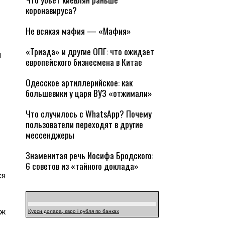
коронавируса?
Не всякая мафия — «Мафия»
«Триада» и другие ОПГ: что ожидает
л
европейского бизнесмена в Китае
Одесское артиллерийское: как
большевики у царя ВУЗ «отжимали»
Что случилось с WhatsApp? Почему
пользователи переходят в другие
мессенджеры
Знаменитая речь Иосифа Бродского:
6 советов из «тайного доклада»
ся
уж
Курси долара, євро і рубля по банках