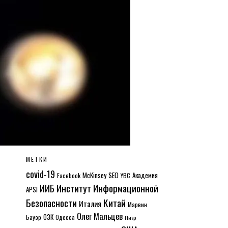
МЕТКИ
covid-19
McKinsey
SEO
Академия
Facebook
YBC
Институт Информационной
ИИБ
APSI
Безопасности
Китай
Италия
Марвин
Олег Мальцев
ОЗК
Бауэр
Одесса
Пиар