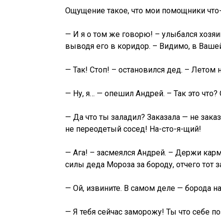
Ощущение такое, что мои помощники что-т
— И я о том же говорю! – улыбался хозяи
выводя его в коридор. – Видимо, в Ваше
— Так! Стоп! – остановился дед. – Летом
— Ну, я… — опешил Андрей. – Так это что?
— Да что ты заладил? Заказала — не зака
не переодетый сосед! На-сто-я-щий!
— Ага! – засмеялся Андрей. – Держи карм
силы деда Мороза за бороду, отчего тот з
— Ой, извините. В самом деле — борода н
— Я тебя сейчас заморожу! Ты что себе 