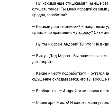
— Ну, какими еще стишками!? Ты еще ста
слушать такое! Ты меня порадуй своими д
продал, заработал?
— Какими достижениями? – продолжал уди
пришли по правильному адресу? Скажите 
— Ну, ты и баран, Андрей! Ты что? Не вид
— Вижу… Дед Мороз… Вы знаете, я и сам 
договорить.
— Какие к черту подработки?! – ругался д
ощущение складывается, что ты вообще н
— Вообще-то… — Андрей отвел глаза в сто
— Очень зря! Я есть! И как же меня угора