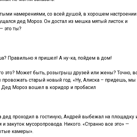
истыми намерениями, со всей душой, в хорошем настроении
мущался дед Мороз. Он достал из мешка мятый листок и
— это ты?
ша? Правильно я пришел! А ну-ка, пойдем в дом!
Что это? Может быть, розыгрыш друзей или жены? Точно, в
ы провожать старый новый год. «Ну, Алиска – придешь, мы 
. Дед Мороз вошел в коридор и пробасил
ка дед проходил в гостиную, Андрей выбежал на площадку 
и закуток мусоропровода. Никого. «Странно все это» —
рытые камеры».