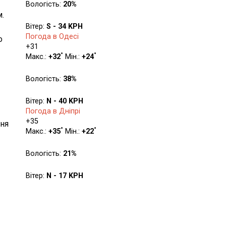
Вологість:
20%
.
Вітер:
S - 34 KPH
Погода в Одесі
о
+
31
°
°
Макс.:
+
32
Мін.:
+
24
Вологість:
38%
Вітер:
N - 40 KPH
Погода в Дніпрі
+
35
еня
°
°
Макс.:
+
35
Мін.:
+
22
Вологість:
21%
Вітер:
N - 17 KPH