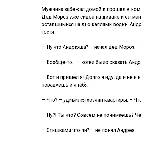
Мужчина забежал домой и прошел в ком
Дед Мороз уже сидел на диване и ел ман
оставшимися на дне каплями водки. Андр
гостя.
— Ну что Андрюша? – начал дед Мороз. –
— Вообще-то… — хотел было сказать Андр
— Вот и пришел я! Долго я иду, да и не к
порадуешь и я тебя…
— Что? – удивился хозяин квартиры. – Чт
— Ну?! Ты что? Совсем не понимаешь? 
— Стишками что ли? – не понял Андрея.