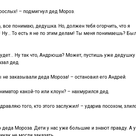
взрослых! – подмигнул дед Мороз.
, все понимаю, дедушка. Но, должен тебя огорчить, что я
Ну… То есть я не по этим делам! Ты меня понимаешь? Бы
будет… Ну так что, Андрюша? Может, пустишь уже дедушку
азал дед.
 не заказывали деда Мороза! – остановил его Андрей.
аниматор какой-то или клоун? – нахмурился дед.
дравляю того, кто этого заслужил! – ударив посохом, злил
 деда Мороза. Дети у нас уже большие и знают правду. А 
икак не могли заказать.