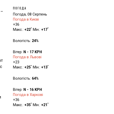
ПОГОДА
 –
Погода, 08 Серпень
Погода в Києві
+
36
°
°
Макс.:
+
22
Мін.:
+
17
Вологість:
24%
Вітер:
N - 17 KPH
Погода в Львові
от
+
23
с
°
°
Макс.:
+
25
Мін.:
+
13
Вологість:
64%
Вітер:
N - 16 KPH
Погода в Харкові
и
+
36
°
°
Макс.:
+
35
Мін.:
+
21