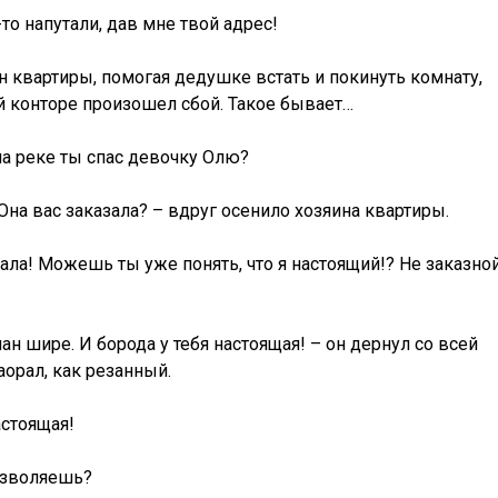
о напутали, дав мне твой адрес!
н квартиры, помогая дедушке встать и покинуть комнату,
й конторе произошел сбой. Такое бывает…
 на реке ты спас девочку Олю?
 Она вас заказала? – вдруг осенило хозяина квартиры.
зала! Можешь ты уже понять, что я настоящий!? Не заказной
ан шире. И борода у тебя настоящая! – он дернул со всей
аорал, как резанный.
астоящая!
позволяешь?