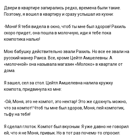
Двери в квартире запирались редко, времена были такие.
Поэтому, я вошел в квартиру и сразу услышал из кухни:
-Моня! Я тебя видела в окно, чтоб ты мне был здоров! Рахиль
скоро придет, она пошла в молочную, иди я тебе пока
компотика налью!
Мою бабушку действительно звали Рахиль. Но все ее звали на
русский манер Раиса. Все, кроме Цейтл Амшелевны. А
«молочной» она называла магазин «Молоко» в квартале от
дома.
Я зашел, сел за стол. Цейтл Амшелевна налила кружку
компота, придвинула ко мне:
-Ой, Моня, это не компот, это нектар! Это же сдохнуть можно,
что за компот! Чтоб ты мне был здоров, Моня, пей компотик,
тьфу на тебя!
Я сделал глоток. Компот был вкусным. Я уже давно не говорил
ей, что я не Моня, привык. Но в тот раз почему-то спросил: