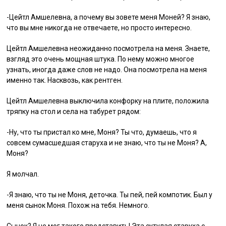
-Цейтл Амшелевна, а почему вы зовете меня Моней? Я знаю,
что вы мне никогда не отвечаете, но просто интересно.
Цейтл Амшелевна неожиданно посмотрела на меня. Знаете,
взгляд это очень мощная штука. По нему можно многое
узнать, иногда даже слов не надо. Она посмотрела на меня
именно так. Насквозь, как рентген.
Цейтл Амшелевна выключила конфорку на плите, положила
тряпку на стол и села на табурет рядом:
-Ну, что ты пристал ко мне, Моня? Ты что, думаешь, что я
совсем сумасшедшая старуха и не знаю, что ты не Моня? А,
Моня?
Я молчал.
-Я знаю, что ты не Моня, деточка. Ты пей, пей компотик. Был у
меня сынок Моня. Похож на тебя. Немного.
Сынок? Я не мог такого представить! Эта сутулая старуха с