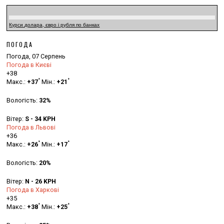
Курси долара, євро і рубля по банках
ПОГОДА
Погода, 07 Серпень
Погода в Києві
+
38
°
°
Макс.:
+
37
Мін.:
+
21
Вологість:
32%
Вітер:
S - 34 KPH
Погода в Львові
+
36
°
°
Макс.:
+
26
Мін.:
+
17
Вологість:
20%
Вітер:
N - 26 KPH
Погода в Харкові
+
35
°
°
Макс.:
+
38
Мін.:
+
25