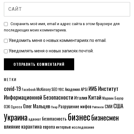
Сохранить моё имя, email и адрес сайта в этом браузере для
последующих моих комментариев.
Уведомить меня о новых комментариях по email.
Уведомлять меня о новых записях почтой.
МЕТКИ
Институт
covid-19
ИИБ
McKinsey
SEO
Академия APSI
Facebook
YBC
Информационной Безопасности
Китай
Италия
Марвин Бауэр
США
Олег Мальцев
Разрушение мифов
СМИ
ОЗК
Одесса
Пиар
Рейтинги
бизнес
Украина
бизнесмен
безопасность
адвокат
влияние карантина
европа
интервью
исследование