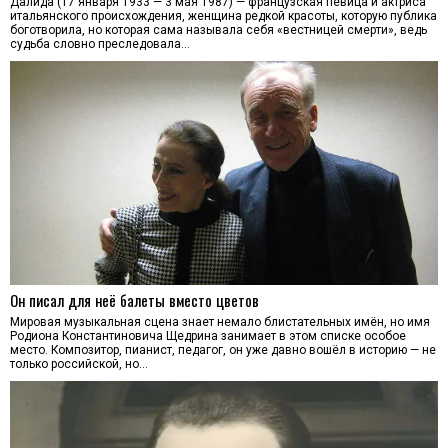
Далида (17 января 1933 — 3 мая 1987) — французская певица и актриса
итальянского происхождения, женщина редкой красоты, которую публика
боготворила, но которая сама называла себя «вестницей смерти», ведь
судьба словно преследовала…
Он писал для неё балеты вместо цветов
Мировая музыкальная сцена знает немало блистательных имён, но имя
Родиона Константиновича Щедрина занимает в этом списке особое
место. Композитор, пианист, педагог, он уже давно вошёл в историю — не
только российской, но…