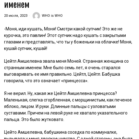
именем
20 июля, 2023
WHO is WHO
-Моня, иди кушать, Моня! Смотри какой супчик! Это же не
курочка, это павлин! Этот супчик надо кушать с закрытыми
глазами и представлять, что ты у боженьки на облачке! Моня,
кушай супчик, кушай!
Цейтл Амшелевна звала меня Моней. Странная женщина со
странным именем. Мне было семь лет, я очень старался
выговаривать ее имя правильно. Цейтл, Цейтл. Бабушка
говорила, что это означает «принцесса».
Я не верил. Ну, какая же Цейтл Амшелевна принцесса?
Маленькая, слегка сгорбленная, с морщинистым, как печеное
яблоко, лицом. И руки. Длинные пальцы с узловатыми
суставами. Причем на левой руке не хватало указательного
пальца. Это было жутковато.
Цейто Амшелевна, бабушкина соседка по коммуналке,
вызывала у меня двоякое чувство. С одной стороны, она была