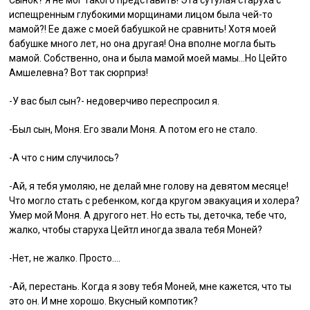
испещренным глубокими морщинами лицом была чей-то
мамой?! Ее даже с моей бабушкой не сравнить! Хотя моей
бабушке много лет, но она другая! Она вполне могла быть
мамой. Собственно, она и была мамой моей мамы…Но Цейто
Амшелевна? Вот так сюрприз!
-У вас был сын?- недоверчиво переспросил я.
-Был сын, Моня. Его звали Моня. А потом его не стало.
-А что с ним случилось?
-Ай, я тебя умоляю, не делай мне голову на девятом месяце!
Что могло стать с ребенком, когда кругом эвакуация и холера?
Умер мой Моня. А другого нет. Но есть ты, деточка, тебе что,
жалко, чтобы старуха Цейтл иногда звала тебя Моней?
-Нет, не жалко. Просто….
-Ай, перестань. Когда я зову тебя Моней, мне кажется, что ты
это он. И мне хорошо. Вкусный компотик?