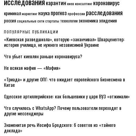
исследования
карантин
коронавирус
консалтинг
киев
расследования
прогноз
наука
криминал
маркетинг
профессии
экономика
эпидемия
россия
технологии
социальные сети
стартапы
ПОПУЛЯРНЫЕ ПУБЛИКАЦИИ
«Киевская разведшкола», которую «заканчивал» Шварценеггер:
история училища, не нужного независимой Украине
Что убьет киевлян раньше коронавируса?
Не всякая мафия — «Мафия»
«Триада» и другие ОПГ: что ожидает европейского бизнесмена в
Китае
Одесское артиллерийское: как большевики у царя ВУЗ «отжимали»
Что случилось с WhatsApp? Почему пользователи переходят в
другие мессенджеры
Знаменитая речь Иосифа Бродского: 6 советов из «тайного
доклада»