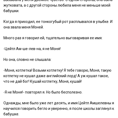
жутковата, а с другой стороны любила меня не меньше моей
бабушки.
Когда я приходил, ее тонкогубый рот расплывался в улыбке. И
она звала меня Моней.
Много раз я говорил ей, тщательно выговаривая ее имя:
-Цейтл Ам-ше-лев-на, я не Моня!
Но она, словно не слышала:
-Моня, котлетка! Возьми котлетку! Я тебе говорю, Моня, такую
котлетку не кушал даже английский лорд! А уж кушал такое,
что не дай бог! Кушай котлетку, Моня, кушай!
-Я не Моня!- повторял я. Но было бесполезно.
Однажды, мне было уже лет десять, и имя Цейтл Амшелевны я
научился говорить бегло и уверенно, я после школы заглянул к
бабушке.