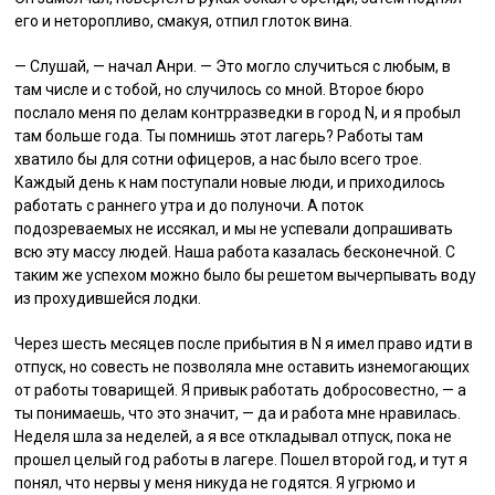
его и неторопливо, смакуя, отпил глоток вина.
— Слушай, — начал Анри. — Это могло случиться с любым, в
там числе и с тобой, но случилось со мной. Второе бюро
послало меня по делам контрразведки в город N, и я пробыл
там больше года. Ты помнишь этот лагерь? Работы там
хватило бы для сотни офицеров, а нас было всего трое.
Каждый день к нам поступали новые люди, и приходилось
работать с раннего утра и до полуночи. А поток
подозреваемых не иссякал, и мы не успевали допрашивать
всю эту массу людей. Наша работа казалась бесконечной. С
таким же успехом можно было бы решетом вычерпывать воду
из прохудившейся лодки.
Через шесть месяцев после прибытия в N я имел право идти в
отпуск, но совесть не позволяла мне оставить изнемогающих
от работы товарищей. Я привык работать добросовестно, — а
ты понимаешь, что это значит, — да и работа мне нравилась.
Неделя шла за неделей, а я все откладывал отпуск, пока не
прошел целый год работы в лагере. Пошел второй год, и тут я
понял, что нервы у меня никуда не годятся. Я угрюмо и