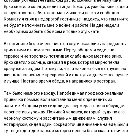
который уютным гнездышком расположился в ее излучине.
Ярко светило солнце, пели птицы. Пожалуй, уже больше года я
не чувствовал себя так по-мальчишески легко и свободно.
Комнату я снял в недорогой гостинице, надеясь, что там ничто
не будет напоминать мне о войне и работе. На две недели
необходимо забыть обо всем и только отдыхать.
В гостинице было очень чисто, а слуги оказались на редкость
приятными и внимательными. Перед обедом я сидел на
террасе и не торопясь потягивал слабенькое местное вино.
Ярко светило солнце, сверкая в реке, которая мирно текла
сразу же за садом. Потому ли, что я наконец был в отпуске, но
жизнь казалась мне прекрасной и с каждым днем — все лучше
и лучше. Настало время обеда, я направился в ресторан.
Там было немного народу. Непобедимая профессиональная
привычка помимо воли заставила меня определить их
занятие. В одном углу сидели два фермера, горячо обсуждая
перспективы урожая. Пожилой человек, который, судя по его
черному костюму и рассчитанным движениям, служил
нотариусом, сидел один, сосредоточив внимание на еде. Были
тут еще одна-две пары, о которых нельзя было сказать ничего