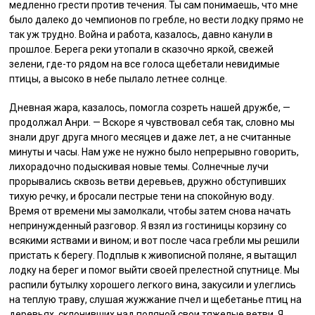
медленно грести против течения. Ты сам понимаешь, что мне
было далеко до чемпионов по гребле, но вести лодку прямо не
так уж трудно. Война и работа, казалось, давно канули в
прошлое. Берега реки утопали в сказочно яркой, свежей
зелени, где-то рядом на все голоса щебетали невидимые
птицы, а высоко в небе пылало летнее солнце.
Дневная жара, казалось, помогла созреть нашей дружбе, —
продолжал Анри. — Вскоре я чувствовал себя так, словно мы
знали друг друга много месяцев и даже лет, а не считанные
минуты и часы. Нам уже не нужно было непрерывно говорить,
лихорадочно подыскивая новые темы. Солнечные лучи
прорывались сквозь ветви деревьев, дружно обступивших
тихую речку, и бросали пестрые тени на спокойную воду.
Время от времени мы замолкали, чтобы затем снова начать
непринужденный разговор. Я взял из гостиницы корзину со
всякими яствами и вином; и вот после часа гребли мы решили
пристать к берегу. Подплыв к живописной поляне, я вытащил
лодку на берег и помог выйти своей прелестной спутнице. Мы
распили бутылку хорошего легкого вина, закусили и улеглись
на теплую траву, слушая жужжание пчел и щебетанье птиц на
деревьях, склонивших над поляной свои тяжелые ветви. Я