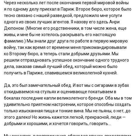
Через несколько лет после окончания первой мировой войны
я по одному делу приехал в Париж. Второе бюро, которое было
тесно связано с нашей разведкой, предложило мне услуги
одного из своих лучших агентов. Я назову его здесь Анри
Дюпоном. (Многие его родственники, в том числе жена, еще
живы, и мне бы не хотелось раскрывать его настоящую
фамилию.) Мы знали друг друга по работе в первую мировую
войну, так как время от времени меня прикомандировывали
ко Второму бюро, а теперь стали добрыми друзьями. Мы
решили отпраздновать успешное окончание одного трудного
дела, заказав самый лучший обед, который можно было
получить в Париже, славившемся великолепной кухней.
Да, это был замечательный обед. И вот мы с сигарами в зубах
откидываемся на стульях и оценивающе покатываем в
бокалах последние капли великолепного бренди. Оба мы в том
удивительно приятном настроении, которое способны создать
только изысканная пища и тонкие вина. Мы не пьяны, о нет, до
этого далеко! Но жизнь кажется легкой, прекрасной, люди —
добрыми и хорошими, и хочется говорить, говорить…