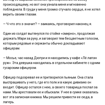
происходящему, но вот она узнала меня и мгновенно
побледнела. В груди у меня громко стучало сердце, я не хотел
верить своим глазам.
— Ч-что это з-значит? — заикаясь, проговорил наконец я.
Один из солдат вытянулся по стойке «смирно», продолжая
держать Мари за руку, и заговорил тем бесцветным голосом,
которым рядовые и сержанты обычно докладывают
офицерам.
— Мосье, час назад Дюпуи и я находились у кафе «Лё лапэн
руж». Эта девушка находилась в отдельном кабинете с одним
гусарским офицером.
Офицер подозревал ее и притворился пьяным. Она стала
выспрашивать у него, где его полк и в какую дивизию он
входит. Офицер остался с нею, а своего товарища послал за
нами. Мы арестовали ее и обыскали. У нее в сумке оказалась
вот эта записная книжка. Мы решили привести ее сюда, в
лагерь.