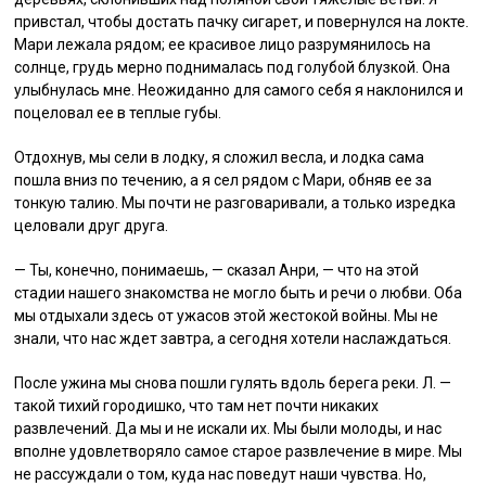
привстал, чтобы достать пачку сигарет, и повернулся на локте.
Мари лежала рядом; ее красивое лицо разрумянилось на
солнце, грудь мерно поднималась под голубой блузкой. Она
улыбнулась мне. Неожиданно для самого себя я наклонился и
поцеловал ее в теплые губы.
Отдохнув, мы сели в лодку, я сложил весла, и лодка сама
пошла вниз по течению, а я сел рядом с Мари, обняв ее за
тонкую талию. Мы почти не разговаривали, а только изредка
целовали друг друга.
— Ты, конечно, понимаешь, — сказал Анри, — что на этой
стадии нашего знакомства не могло быть и речи о любви. Оба
мы отдыхали здесь от ужасов этой жестокой войны. Мы не
знали, что нас ждет завтра, а сегодня хотели наслаждаться.
После ужина мы снова пошли гулять вдоль берега реки. Л. —
такой тихий городишко, что там нет почти никаких
развлечений. Да мы и не искали их. Мы были молоды, и нас
вполне удовлетворяло самое старое развлечение в мире. Мы
не рассуждали о том, куда нас поведут наши чувства. Но,