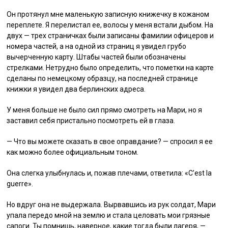
Он протянул мне маленькую записную книжечку в кожаном
переплете. Я перелистал ее, волосы у меня встали дыбом. На
двух — трех страничках были записаны фамилии офицеров и
номера частей, а на одной из страниц я увидел грубо
вычерченную карту. Штабы частей были обозначены
стрелками. Нетрудно было определить, что пометки на карте
сделаны по немецкому образцу, на последней странице
книжки я увидел два берлинских адреса.
У меня больше не было сил прямо смотреть на Мари, но я
заставил себя пристально посмотреть ей в глаза.
— Что вы можете сказать в свое оправдание? — спросил я ее
как можно более официальным тоном.
Она слегка улыбнулась и, пожав плечами, ответила: «C’est la
guerre».
Но вдруг она не выдержала. Вырвавшись из рук солдат, Мари
упала передо мной на землю и стала целовать мои грязные
сапоги. Ты помнишь, наверное, какие тогда были лагеря, —