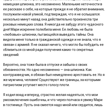
немецкая шпионка, это несомненно. Маленькие неточности в
ее рассказе о себе, на которые прежде я не обратил внимания,
послужили новой уликой, подтверждая, что я не ослышался:
несколько минут назад она действительно произнесла три
роковых немецких слова. Я никогда не забуду этого чудесного
дня! Мари искренне полюбила меня. Ее любовь не была
«любовью» шпионки, пытающейся выведать тайны. Она
видела меня только в гражданской одежде и не знала, что я
связан с армией. Я не сказал ничего, что могло бы побудить ее
сблизиться со мной ради получения каких-то секретных
сведений.
Вероятно, она тоже была в отпуске и забыла о своих
обязанностях. Но одно несомненно — она шпионка. Как
контрразведчик, я обязан был немедленно арестовать ее. Но я
же мужчина, человек! Существуют же границы, за которыми
патриотизм уступает место голосу плоти.
Я ходил взад и вперед, страстно желая надеяться, что мои
умозаключения ошибочны, и что через полчаса я увижу Мари
в гостинице. Пусть она смеется надо мной или сердится, лишь