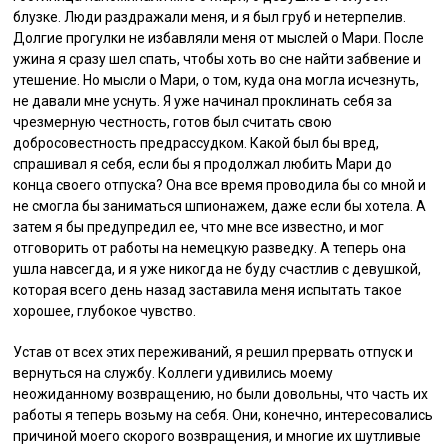
блузке. Люди раздражали меня, и я был груб и нетерпелив.
Долгие прогулки не избавляли меня от мыслей о Мари. После
ужина я сразу шел спать, чтобы хоть во сне найти забвение и
утешение. Но мысли о Мари, о том, куда она могла исчезнуть,
не давали мне уснуть. Я уже начинал проклинать себя за
чрезмерную честность, готов был считать свою
добросовестность предрассудком. Какой был бы вред,
спрашивал я себя, если бы я продолжал любить Мари до
конца своего отпуска? Она все время проводила бы со мной и
не смогла бы заниматься шпионажем, даже если бы хотела. А
затем я бы предупредил ее, что мне все известно, и мог
отговорить от работы на немецкую разведку. А теперь она
ушла навсегда, и я уже никогда не буду счастлив с девушкой,
которая всего день назад заставила меня испытать такое
хорошее, глубокое чувство.
Устав от всех этих переживаний, я решил прервать отпуск и
вернуться на службу. Коллеги удивились моему
неожиданному возвращению, но были довольны, что часть их
работы я теперь возьму на себя. Они, конечно, интересовались
причиной моего скорого возвращения, и многие их шутливые