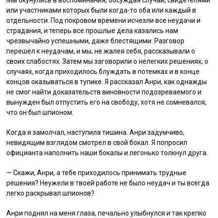
Мы окунулись в воспоминания, обсуждая случаи, свидетелями
или участниками которых были когда-то оба или каждый в
отдельности. Под покровом времени исчезли все неудачи и
страдания, и теперь все прошлые дела казались нам
чрезвычайно успешными, даже блестящими. Разговор
перешел к неудачам, и мы, не жалея себя, рассказывали о
своих слабостях. Затем мы заговорили о нелегких решениях, о
случаях, когда приходилось блуждать в потемках и в конце
концов оказываться в тупике. Я рассказал Анри, как однажды
не смог найти доказательств виновности подозреваемого и
вынужден был отпустить его на свободу, хотя не сомневался,
что он был шпионом.
Когда я замолчал, наступила тишина. Анри задумчиво,
невидящим взглядом смотрел в свой бокал. Я попросил
официанта наполнить наши бокалы и легонько толкнул друга.
— Скажи, Анри, а тебе приходилось принимать трудные
решения? Неужели в твоей работе не было неудач и ты всегда
легко раскрывал шпионов?
Анри поднял на меня глаза, печально улыбнулся и так крепко