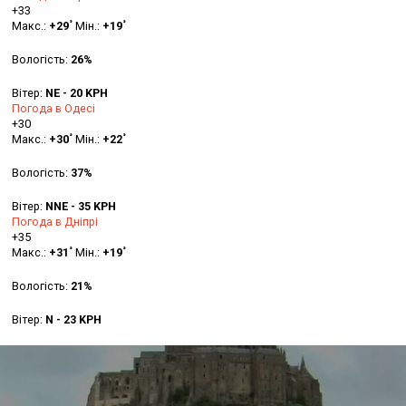
+
33
°
°
Макс.:
+
29
Мін.:
+
19
Вологість:
26%
Вітер:
NE - 20 KPH
Погода в Одесі
+
30
°
°
Макс.:
+
30
Мін.:
+
22
Вологість:
37%
Вітер:
NNE - 35 KPH
Погода в Дніпрі
+
35
°
°
Макс.:
+
31
Мін.:
+
19
Вологість:
21%
Вітер:
N - 23 KPH