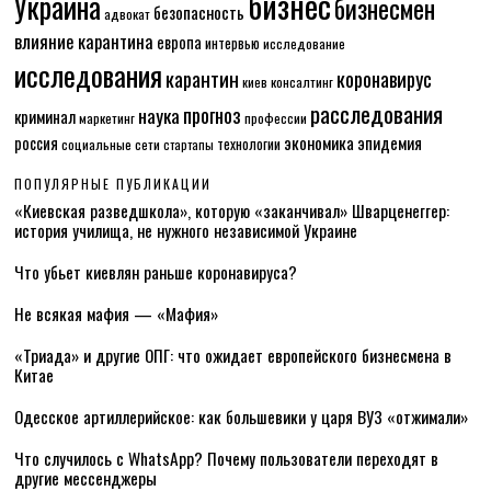
бизнес
Украина
бизнесмен
безопасность
адвокат
влияние карантина
европа
интервью
исследование
исследования
карантин
коронавирус
консалтинг
киев
расследования
прогноз
наука
криминал
маркетинг
профессии
экономика
эпидемия
россия
технологии
социальные сети
стартапы
ПОПУЛЯРНЫЕ ПУБЛИКАЦИИ
«Киевская разведшкола», которую «заканчивал» Шварценеггер:
история училища, не нужного независимой Украине
Что убьет киевлян раньше коронавируса?
Не всякая мафия — «Мафия»
«Триада» и другие ОПГ: что ожидает европейского бизнесмена в
Китае
Одесское артиллерийское: как большевики у царя ВУЗ «отжимали»
Что случилось с WhatsApp? Почему пользователи переходят в
другие мессенджеры