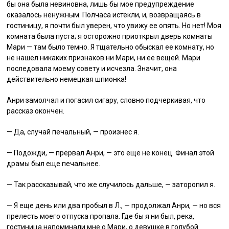
бы она была невиновна, лишь бы мое предупреждение
оказалось ненужным. Полчаса истекли, и, возвращаясь в
гостиницу, я почти был уверен, что увижу ее опять. Но нет! Моя
комната была пуста; я осторожно приоткрыл дверь комнаты
Мари — там было темно. Я тщательно обыскал ее комнату, но
не нашел никаких признаков ни Мари, ни ее вещей. Мари
последовала моему совету и исчезла. Значит, она
действительно немецкая шпионка!
Анри замолчал и погасил сигару, словно подчеркивая, что
рассказ окончен.
— Да, случай печальный, — произнес я.
— Подожди, — прервал Анри, — это еще не конец. Финал этой
драмы был еще печальнее.
— Так рассказывай, что же случилось дальше, — заторопил я.
— Я еще день или два пробыл в Л., — продолжал Анри, — но вся
прелесть моего отпуска пропала. Где бы я ни был, река,
гостиница напоминали мне о Мари, о девушке в голубой