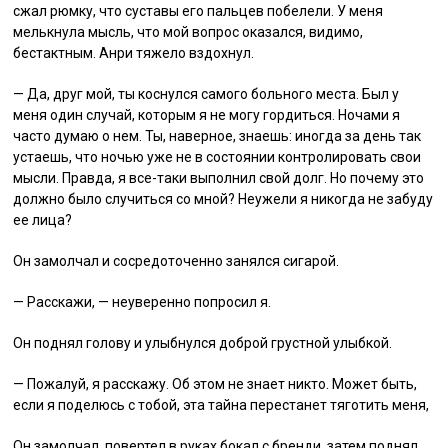
сжал рюмку, что суставы его пальцев побелели. У меня
мелькнула мысль, что мой вопрос оказался, видимо,
бестактным. Анри тяжело вздохнул.
— Да, друг мой, ты коснулся самого больного места. Был у
меня один случай, которым я не могу гордиться. Ночами я
часто думаю о нем. Ты, наверное, знаешь: иногда за день так
устаешь, что ночью уже не в состоянии контролировать свои
мысли. Правда, я все-таки выполнил свой долг. Но почему это
должно было случиться со мной? Неужели я никогда не забуду
ее лица?
Он замолчал и сосредоточенно занялся сигарой.
— Расскажи, — неуверенно попросил я.
Он поднял голову и улыбнулся доброй грустной улыбкой.
— Пожалуй, я расскажу. Об этом не знает никто. Может быть,
если я поделюсь с тобой, эта тайна перестанет тяготить меня,
Он замолчал, повертел в руках бокал с бренди, затем поднял