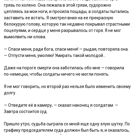
грязь по колено. Она лежала в этой грязи, судорожно
цепляясь за мои ноги, и просила пощады, а солдаты пытались
заставить ее встать. Я смотрел вниз на ее прекрасную
белокурую голову, которую так недавно покрывал страстными
поцелуями, и сердце у меня разрывалось от горя. Я не мог
вымолвить ни олова.
— Спаси меня, ради бога, спаси меня! — рыдая, повторяла она.
— Отпусти меня, умоляю! Умирать такой молодой…
Даже на пороге смерти она заботилась обо мне — говорила
по-немецки, чтобы солдаты ничего не могли понять.
Я не мог говорить, но второй раз нельзя было изменить своему
долгу.
— Отведите её в камеру, — сказал наконец я солдатам. —
Завтра состоится суд.
Пришло утро, судьба сыграла со мной еще одну злую шутку. По
графику председателем суда должен был быть я, и оказалось,