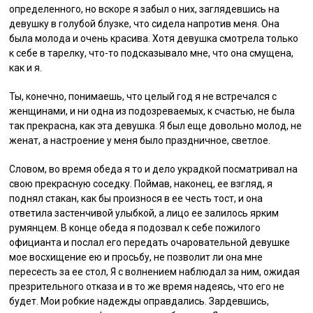
определенного, но вскоре я забыл о них, заглядевшись на
девушку в голубой блузке, что сидела напротив меня. Она
была молода и очень красива. Хотя девушка смотрела только
к себе в тарелку, что-то подсказывало мне, что она смущена,
как и я.
Ты, конечно, понимаешь, что целый год я не встречался с
женщинами, и ни одна из подозреваемых, к счастью, не была
так прекрасна, как эта девушка. Я был еще довольно молод, не
женат, а настроение у меня было праздничное, светлое.
Словом, во время обеда я то и дело украдкой посматривал на
свою прекрасную соседку. Поймав, наконец, ее взгляд, я
поднял стакан, как бы произнося в ее честь тост, и она
ответила застенчивой улыбкой, а лицо ее залилось ярким
румянцем. В конце обеда я подозвал к себе пожилого
официанта и послал его передать очаровательной девушке
мое восхищение ею и просьбу, не позволит ли она мне
пересесть за ее стол, Я с волнением наблюдал за ним, ожидая
презрительного отказа и в то же время надеясь, что его не
будет. Мои робкие надежды оправдались. Зардевшись,