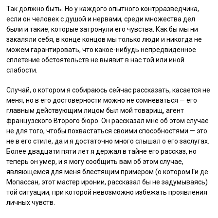
Так должно быть. Но у каждого опытного контрразведчика,
если он человек с душой и нервами, среди множества дел
были и такие, которые затронули его чувства. Как бы мы ни
закаляли себя, в конце концов мы только люди и никогда не
можем гарантировать, что какое-нибудь непредвиденное
сплетение обстоятельств не выявит в нас той или иной
слабости.
Случай, о котором я собираюсь сейчас рассказать, касается не
меня, но в его достоверности можно не сомневаться — его
главным действующим лицом был мой товарищ, агент
французского Второго бюро. Он рассказал мне об этом случае
не для того, чтобы похвастаться своими способностями — это
не в его стиле, да и я достаточно много слышал о его заслугах.
Более двадцати пяти лет я держал в тайне его рассказ, но
теперь он умер, и я могу сообщить вам об этом случае,
являющемся для меня блестящим примером (о котором Ги де
Мопассан, этот мастер иронии, рассказал бы не задумываясь)
той ситуации, при которой невозможно избежать проявления
личных чувств.