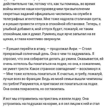
действительно так, потому что, как ты помнишь, во время
войны многие наши контрразведчики при выполнении
секретных заданий официально числились на службе в
телеграфных агентствах. Мне тоже надоела столичная суета,
и я решил провести отпуск в спокойной обстановке. Теперь, с
улыбкой добавил я, мой отпуск будет, пожалуй, не таким
спокойным, как я думал. Румянец еще ярче запылал на ее
щеках, а глаза кокетливо сверкнули.
— Я решил перейти в атаку, — продолжал Анри. — Стоял
прекрасный солнечный день. Она о чем-то задумалась. Я
спросил, что она собирается делать до ужина. Оказывается, ей
очень хотелось бы покататься на лодке, но она, к сожалению,
не умеет грести. Какое странное совпадение! — воскликнул я.
— Мне тоже хотелось покататься. К счастью, я гребу, пожалуй,
лучше всех во Франции. Ведь из моей семьи вышли чемпионы
по гребле! Разумеется, я пригласил ее покататься на лодке.
Она снова покраснела, но согласилась.
И вот мы отправились на пристань и взяли лодку. Она
устроилась на подушках на корме, а я сел лицом к ней и стал