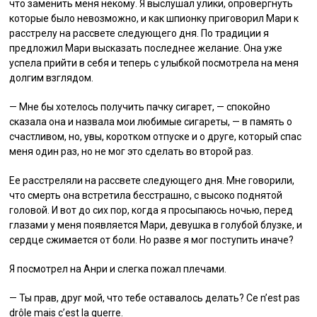
что заменить меня некому. Я выслушал улики, опровергнуть
которые было невозможно, и как шпионку приговорил Мари к
расстрелу на рассвете следующего дня. По традиции я
предложил Мари высказать последнее желание. Она уже
успела прийти в себя и теперь с улыбкой посмотрела на меня
долгим взглядом.
— Мне бы хотелось получить пачку сигарет, — спокойно
сказала она и назвала мои любимые сигареты, — в память о
счастливом, но, увы, коротком отпуске и о друге, который спас
меня один раз, но не мог это сделать во второй раз.
Ее расстреляли на рассвете следующего дня. Мне говорили,
что смерть она встретила бесстрашно, с высоко поднятой
головой. И вот до сих пор, когда я просыпаюсь ночью, перед
глазами у меня появляется Мари, девушка в голубой блузке, и
сердце сжимается от боли. Но разве я мог поступить иначе?
Я посмотрел на Анри и слегка пожал плечами.
— Ты прав, друг мой, что тебе оставалось делать? Ce n’est pas
drôle mais c’est la guerre.