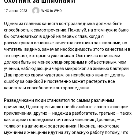
17 июня, 2023
WHO is WHO
Одним из главных качеств контрразведчика должна быть
способность к самоотречению. Пожалуй, на этом нужно было
бы остановиться в одной из первых глав, когда я
рассматривал основные качества охотника за шпионами, но
читатель, видимо, замечал необходимость этого качества и в
тех случаях, которые я уже описал. Охотник за шпионами
должен быть не менее хладнокровным и объективным, чем
ученый, наблюдающий через микроскоп за жизнью бактерий.
Дав простор своим чувствам, он неизбежно начнет делать
ошибку за ошибкой и постепенно может растерять все
качества и способности контрразведчика.
Разведчиками люди становятся по самым различным
причинам, Одних прельщают необычайные, захватывающие
приключения, других — надежда разбогатеть, третьих — таких,
как старый голландский почтовый чиновник Дронкерс, —
толкают на шпионаж родственники. Наконец, некоторые
мужчины и женщины идут на эту опасную работу потому, что