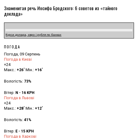
Знаменитая речь Иосифа Бродского: 6 советов из «тайного
доклада»
Курси долара, євро і рубля по банках
ПОГОДА
Погода, 09 Серпень
Погода в Києві
+
24
°
°
Макс.:
+
26
Мін.:
+
16
Вологість:
73%
Вітер:
N - 16 KPH
Погода в Львові
+
24
°
°
Макс.:
+
28
Мін.:
+
12
Вологість:
41%
Вітер:
E - 15 KPH
Погода в Харкові