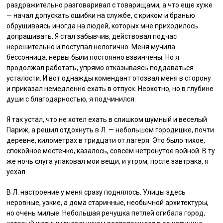
раздражительно разговаривал с товарищами, а что еще хуже
— начал допускать ошибки на службе, с криком и бранью
обрушиваясь иногда на людей, которых мне приходилось
допрашивать. Я стал забывчив, действовал подчас
нерешительно и поступал нелогично. Меня мучила
бессонница, нервы были постоянно взвинчены. Но я
продолжал работать, упрямо отказываясь поддаваться
усталости. И вот однажды комендант отозвал меня в сторону
и приказал немедленно ехать в отпуск. Неохотно, но в глубине
души с благодарностью, я подчинился.
Я так устал, что не хотел ехать в слишком шумный и веселый
Париж, а решил отдохнуть в Л. — небольшом городишке, почти
деревне, километрах в тридцати от лагеря. Это было тихое,
спокойное местечко, казалось, совсем нетронутое войной. В ту
же ночь слуга упаковал мои вещи, и утром, после завтрака, я
уехал.
В Л. настроение у меня сразу поднялось. Улицы здесь
неровные, узкие, а дома старинные, необычной архитектуры,
но очень милые. Небольшая речушка петлей огибала город,