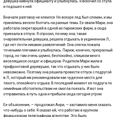
девушка кивнула официанту и улыбнулась. Я вскочил со стула
и подошел к ней.
Вначале разговор не клеился. Но вскоре лед был сломан, и мы
принялись весело болтать на разные темы. Ее звали Мари, она
работала секретаршей в одной из парижских фирм, а сюда
приехала в отпуск. Я спросил, почему она, такая
очаровательная девушка, решила отдыхать в уединенном Л.,
где нет почти никаких развлечений. Она слегка пожала
точеными плечами и улыбнулась. Париж, конечно, прекрасный
город, но там очень шумно, беспокойно, слишком много
веселящихся солдат и офицеров. Родители Мари жили в
прифронтовой деревушке, так что отдыхать у них было
невозможно. Поэтому она решила провести отпуск с подругой
в Л., который им рекомендовали как чудесное место для
тихого, спокойного отдыха. В последний момент ее подруга по
семейным обстоятельствам не смогла поехать. И вот она
отправилась в путь одна и прибыла сюда сегодня утром.
Ее объяснение, — продолжал Анри, — заставило меня сказать
что-нибудь о себе. Я сказал ей, что работаю в крупном
французском телеграфном агентстве. Это было