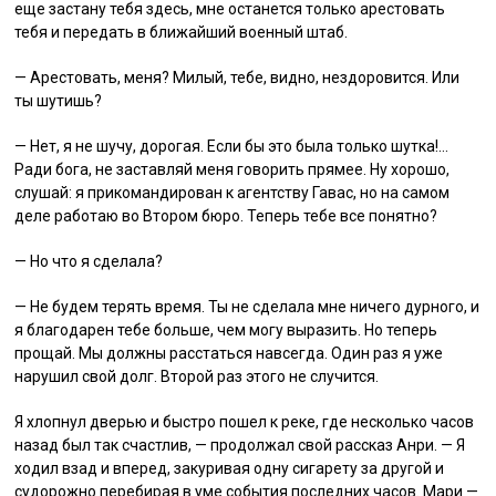
еще застану тебя здесь, мне останется только арестовать
тебя и передать в ближайший военный штаб.
— Арестовать, меня? Милый, тебе, видно, нездоровится. Или
ты шутишь?
— Нет, я не шучу, дорогая. Если бы это была только шутка!…
Ради бога, не заставляй меня говорить прямее. Ну хорошо,
слушай: я прикомандирован к агентству Гавас, но на самом
деле работаю во Втором бюро. Теперь тебе все понятно?
— Но что я сделала?
— Не будем терять время. Ты не сделала мне ничего дурного, и
я благодарен тебе больше, чем могу выразить. Но теперь
прощай. Мы должны расстаться навсегда. Один раз я уже
нарушил свой долг. Второй раз этого не случится.
Я хлопнул дверью и быстро пошел к реке, где несколько часов
назад был так счастлив, — продолжал свой рассказ Анри. — Я
ходил взад и вперед, закуривая одну сигарету за другой и
судорожно перебирая в уме события последних часов. Мари —