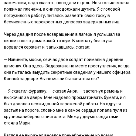
замечания, надо сказать, попадали в цель. Но я только молча
пожимал плечами, а они продолжали шутить. Я с головой
погрузился в работу, пытаясь развеять свою тоску в
бесчисленных перекрестных допросах задержанных лиц.
Через два дня после возвращения в лагерь я услышал за
окном своего дома какой-то шум. В комнату без стука
ворвался сержант и, запыхавшись, сказал:
— Извините, мосье, сейчас двое солдат поймали в деревне
шпионку. Она здесь. Задержана на месте преступления, когда
она пыталась выудить секретные сведения у нашего офицера.
Конвой на дворе. Вы не могли бы заняться ею?
— Я схватил фуражку, — сказал Анри, — застегнул ремень и
выскочил за дверь. Мне надоело просматривать бумаги, и я
был доволен неожиданной переменой работы. Но вдруг я
застыл на пороге, словно мне в самое сердце попала пуля из
крупнокалиберного пистолета. Между двумя солдатами
стояла Мари.
Взгляд ее выражал веселое пренебрежение ко всему