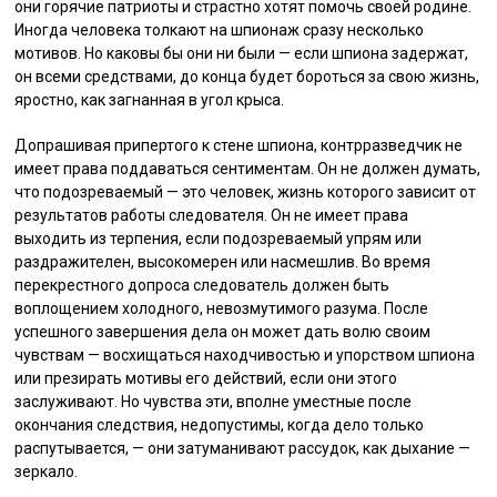
они горячие патриоты и страстно хотят помочь своей родине.
Иногда человека толкают на шпионаж сразу несколько
мотивов. Но каковы бы они ни были — если шпиона задержат,
он всеми средствами, до конца будет бороться за свою жизнь,
яростно, как загнанная в угол крыса.
Допрашивая припертого к стене шпиона, контрразведчик не
имеет права поддаваться сентиментам. Он не должен думать,
что подозреваемый — это человек, жизнь которого зависит от
результатов работы следователя. Он не имеет права
выходить из терпения, если подозреваемый упрям или
раздражителен, высокомерен или насмешлив. Во время
перекрестного допроса следователь должен быть
воплощением холодного, невозмутимого разума. После
успешного завершения дела он может дать волю своим
чувствам — восхищаться находчивостью и упорством шпиона
или презирать мотивы его действий, если они этого
заслуживают. Но чувства эти, вполне уместные после
окончания следствия, недопустимы, когда дело только
распутывается, — они затуманивают рассудок, как дыхание —
зеркало.