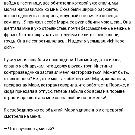
войдя в гостиницу, все обитатели которой уже спали, мы
молча направились ко мне. Окна были широко раскрыты,
шторы сдвинуты в стороны, и лунный свет мягко освещал
комнату… Я прижал к себе Мари, ее руки обвили мою шею… Она
шептала мне в ухо отрывистые, почти бессмысленные нежные
фразы. Я стал покрывать поцелуями ее лицо, шею, плечи,
грудь. Она не сопротивлялась… И вдруг я услышал: «Ich liebe
dich!»
Руки у меня ослабли и похолодели. Пыл мой куда-то исчез,
словно я обнаружил, что держу в руках труп. Инстинкт
контрразведчика заставил меня насторожиться. Может быть,
я ослышался? Нет, я не мог так обмануться! Мари, желанная,
прекрасная Мари, которая говорила, что работает в Париже, а
сюда приехала в отпуск, теперь забыла обо всем и в порыве
страсти прошептала мне слова любви по-немецки!
Я освободился из ее объятий. Мари удивленно и с тревогой
смотрела на меня.
— Что случилось, милый?