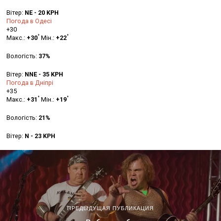
Вітер:
NE - 20 KPH
Погода в Одесі
+
30
°
°
Макс.:
+
30
Мін.:
+
22
Вологість:
37%
Вітер:
NNE - 35 KPH
Погода в Дніпрі
+
35
°
°
Макс.:
+
31
Мін.:
+
19
Вологість:
21%
Вітер:
N - 23 KPH
ПРЕДЫДУЩАЯ ПУБЛИКАЦИЯ