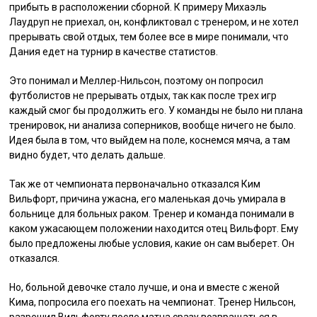
прибыть в расположении сборной. К примеру Михаэль
Лаудруп не приехал, он, конфликтовал с тренером, и не хотел
прерывать свой отдых, тем более все в мире понимали, что
Дания едет на турнир в качестве статистов.
Это понимал и Меллер-Нильсон, поэтому он попросил
футболистов не прерывать отдых, так как после трех игр
каждый смог бы продолжить его. У команды не было ни плана
тренировок, ни анализа соперников, вообще ничего не было.
Идея была в том, что выйдем на поле, коснемся мяча, а там
видно будет, что делать дальше.
Так же от чемпионата первоначально отказался Ким
Вильфорт, причина ужасна, его маленькая дочь умирала в
больнице для больных раком. Тренер и команда понимали в
каком ужасающем положении находится отец Вильфорт. Ему
было предложены любые условия, какие он сам выберет. Он
отказался.
Но, больной девочке стало лучше, и она и вместе с женой
Кима, попросила его поехать на чемпионат. Тренер Нильсон,
разрешил Вильфорту после матча сразу возвращаться в