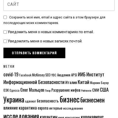
Сохранить моё имя, email и адрес сайта в этом браузере для
последующих моих комментариев.
Уведомить меня о новых комментариях по email.
Уведомлять меня о новых записях почтой.
МЕТКИ
Институт
covid-19
ИИБ
McKinsey
SEO
Академия APSI
Facebook
YBC
Информационной Безопасности
Китай
Италия
Марвин Бауэр
США
Олег Мальцев
Разрушение мифов
СМИ
ОЗК
Одесса
Пиар
Рейтинги
бизнес
Украина
бизнесмен
безопасность
адвокат
влияние карантина
европа
интервью
исследование
исследования
карантин
коронавирус
консалтинг
киев