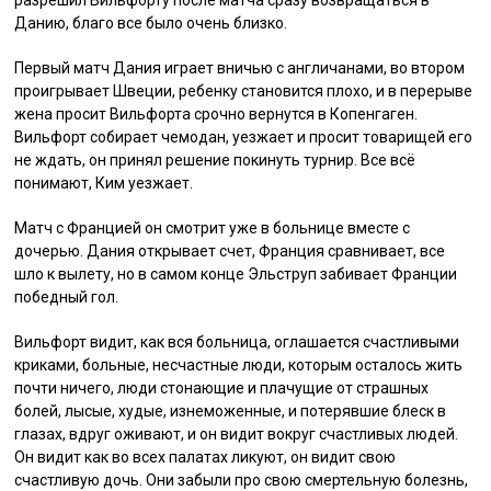
Данию, благо все было очень близко.
Первый матч Дания играет вничью с англичанами, во втором
проигрывает Швеции, ребенку становится плохо, и в перерыве
жена просит Вильфорта срочно вернутся в Копенгаген.
Вильфорт собирает чемодан, уезжает и просит товарищей его
не ждать, он принял решение покинуть турнир. Все всё
понимают, Ким уезжает.
Матч с Францией он смотрит уже в больнице вместе с
дочерью. Дания открывает счет, Франция сравнивает, все
шло к вылету, но в самом конце Эльструп забивает Франции
победный гол.
Вильфорт видит, как вся больница, оглашается счастливыми
криками, больные, несчастные люди, которым осталось жить
почти ничего, люди стонающие и плачущие от страшных
болей, лысые, худые, изнеможенные, и потерявшие блеск в
глазах, вдруг оживают, и он видит вокруг счастливых людей.
Он видит как во всех палатах ликуют, он видит свою
счастливую дочь. Они забыли про свою смертельную болезнь,