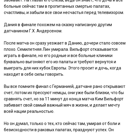
больные сейчас там в пропитанных смертью палатах,
счастливы, и забыли все свои несчастья перед телевизором.
Дания в финале похожем на сказку написаную другим
датчанином Г.Х. Андерсеном.
После матча он сразу уезжает в Данию, дочери стало совсем
плохо. Семилетняя Лин умирала. Вильфорт отказывается
играть в финале, но его родные и все больные клиники
буквально выгоняют его из палаты и требуют вернутся и
выиграть для них кубок Европы. Этого просит и дочь, когда
находит в себе силы говорить.
Вы все помните финал с Германией, датчане рано открывают
счет, потом их прессуют немцы, они уже были близки, что бы
сравнять счет, но за 11 минут до конца матча Ким Вильфорт
забивает свой самый важный мяч в жизни, и делает мечту
всей нации реальностью.
Но он думал, только о тех, кто сейчас там, умирая от боли и
безисходности в раковых палатах, празднуют успех. Он