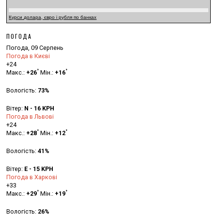
Курси долара, євро і рубля по банках
ПОГОДА
Погода, 09 Серпень
Погода в Києві
+
24
°
°
Макс.:
+
26
Мін.:
+
16
Вологість:
73%
Вітер:
N - 16 KPH
Погода в Львові
+
24
°
°
Макс.:
+
28
Мін.:
+
12
Вологість:
41%
Вітер:
E - 15 KPH
Погода в Харкові
+
33
°
°
Макс.:
+
29
Мін.:
+
19
Вологість:
26%