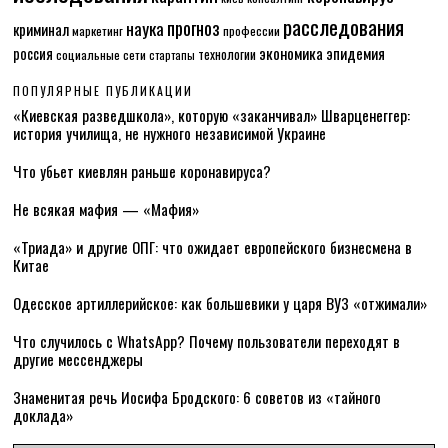
расследования
прогноз
наука
криминал
маркетинг
профессии
экономика
эпидемия
россия
технологии
социальные сети
стартапы
ПОПУЛЯРНЫЕ ПУБЛИКАЦИИ
«Киевская разведшкола», которую «заканчивал» Шварценеггер:
история училища, не нужного независимой Украине
Что убьет киевлян раньше коронавируса?
Не всякая мафия — «Мафия»
«Триада» и другие ОПГ: что ожидает европейского бизнесмена в
Китае
Одесское артиллерийское: как большевики у царя ВУЗ «отжимали»
Что случилось с WhatsApp? Почему пользователи переходят в
другие мессенджеры
Знаменитая речь Иосифа Бродского: 6 советов из «тайного
доклада»