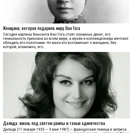
Женщина, которая подарила миру Ван Гога
Сегодня картины Винсента Ван Гога стоят огромных денег, его
гениальность признана во всём мире, а музеи и коллекционеры мечтают
обладать его полотнами. Но мало кто вспоминает о женщине, без
которой, возможно, его…
Далида: жизнь под светом рампы и тенью одиночества
Далида (17 января 1933 — 3 мая 1987) — французская певица и актриса