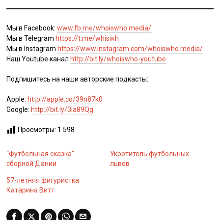
Мы в Facebook:
www.fb.me/whoiswho.media/
Мы в Telegram
https://t.me/whiswh
Мы в Instagram
https://www.instagram.com/whoiswho.media/
Наш Youtube канал
http://bit.ly/whoiswho-youtube
Подпишитесь на наши авторские подкасты:
Apple:
http://apple.co/39n87k0
Google:
http://bit.ly/3ia89Qg
Просмотры:
1 598
“Футбольная сказка”
Укротитель футбольных
сборной Дании
львов
57-летняя фигуристка
Катарина Витт