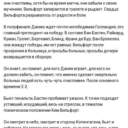
они счастливы, хотя бы на время матча, они забыли о своих
мучениях. Вильфорт запирается в туалете и рыдает. Сердце
Вильфорта разрывалось от радости и боли.
В полуфинале Данию ждет почти непобедимая Голландия, это
главный претендент на победу. В составе Ван Бастен, Райкард,
Куман, Гуллит, Бергкамп, Блинд, Франк де Бур, Ван Брекелен,
они жаждут победы, им нет равных. Вильфорт после
прозрения в больнице, и просьбы больных, просьбы дочери
возвращается в сборную.
Он знает, он помнит, для кого Дания играет, для кого он
должен забить, он помнит, что именно сделает смертельно
больных людей хоть чуть-чуть счастливее. После основного
времени 2-2.
Бьют пенальти, Бастен пробивает ужасно. К точке подходит
уставший, исхудавший, весь на стрессах, в тяжелом
психическом положении Ким Вильфорт.
Он смотрит в небо, смотрит в сторону Копенгагена, бьет и
забивает. На глазах его слезы, ведь он знает, что дочь и все