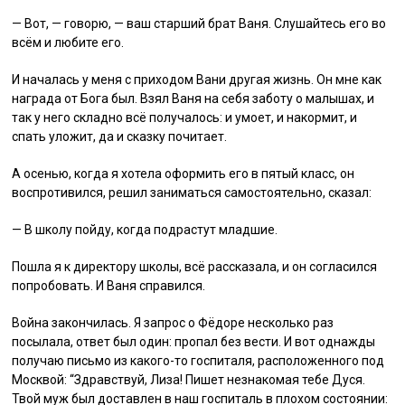
— Вот, — говорю, — ваш старший брат Ваня. Слушайтесь его во
всём и любите его.
И началась у меня с приходом Вани другая жизнь. Он мне как
награда от Бога был. Взял Ваня на себя заботу о малышах, и
так у него складно всё получалось: и умоет, и накормит, и
спать уложит, да и сказку почитает.
А осенью, когда я хотела оформить его в пятый класс, он
воспротивился, решил заниматься самостоятельно, сказал:
— В школу пойду, когда подрастут младшие.
Пошла я к директору школы, всё рассказала, и он согласился
попробовать. И Ваня справился.
Война закончилась. Я запрос о Фёдоре несколько раз
посылала, ответ был один: пропал без вести. И вот однажды
получаю письмо из какого-то госпиталя, расположенного под
Москвой: “Здравствуй, Лиза! Пишет незнакомая тебе Дуся.
Твой муж был доставлен в наш госпиталь в плохом состоянии: