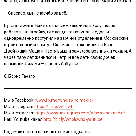
Фёдор, а потом подошёл к Ване, обнял его со слезами и сказал:
— Спасибо, сын, спасибо за всё.
Ну, стали жить. Ваня с отличием закончил школу, пошёл
работать на стройку, где когда-то начинал Фёдор, и
одновременно поступил на заочное отделение в Московский
строительный институт. Окончив его, женился на Кате.
Двойняшки Маша и Настя вышли замуж за военных и уехали. А
через пару лет женился и Пётр. И все дети своих дочек
называли Лизами — в честь бабушки.
©️ Борис Ганаго
Мы в Facebook:
www.fb.me/whoiswho.media/
Мы в Telegram
https://t.me/whiswh
Мы в Instagram
https://www.instagram.com/whoiswho.media/
Наш Youtube канал
http://bit.ly/whoiswho-youtube
Подпишитесь на наши авторские подкасты: