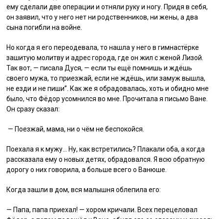
ему сделали две операции и отняли руку и ногу. Придя в себя,
он заявил, что у него нет ни родственников, ни жены, а два
сына погибли на войне.
Но когда я его переодевала, то нашла у него в гимнастёрке
зашитую молитву и адрес города, где он жил с женой Лизой.
Так вот, — писала Дуся, — если ты ещё помнишь и ждёшь
своего мужа, то приезжай, если не ждёшь, или замуж вышла,
не езди и не пиши”. Как же я обрадовалась, хоть и обидно мне
было, что Фёдор усомнился во мне. Прочитала я письмо Ване.
Он сразу сказал:
— Поезжай, мама, ни о чём не беспокойся.
Поехала я к мужу… Ну, как встретились? Плакали оба, а когда
рассказала ему о новых детях, обрадовался. Я всю обратную
дорогу о них говорила, а больше всего о Ванюше.
Когда зашли в дом, вся малышня облепила его:
— Папа, папа приехал! — хором кричали. Всех перецеловал