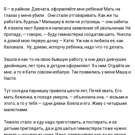
Я — в райком: Девчата, оформляйте мне ребёнка! Мать на
глазах у меня убили… Они стали отговаривать: Как же ты
работать будешь? Малышку в ясли не устроишь — они забиты.
А я взяла лист бумаги и написала заявление об увольнении: Не
пропаду, — говорю, — буду гимнастёрки солдатам шить. Унесла
я домой мою первую дочку — Катю. Уж как я любила её, как
баловала… Ну, думаю, испорчу ребёнка, надо что-то делать.
Зашла я как-то на свою бывшую работу, а они двух девчушек
двойняшек, лет трёх, в детдом оформляют. Я к ним: Отдайте их
мне, а то я Катю совсем избалую. Так появились у меня Маша и
Настя.
Тут соседка парнишку привела шести лет, Петей звать. Его
мать беженка, в поезде умерла, — объяснила она, — возьми и
этого, а то у тебя — одни девки. Взяла и его. Живу с четырьмя
малютками.
Тяжело стало: и еду надо приготовить, и постирать, и за
детьми приглядеть, да и для шитья гимнастёрок тоже нужно
время — ночами их шила. И вот, развешиваю как-то во дворе