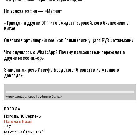
Не всякая мафия — «Мафия»
«Триада» и другие ОПГ: что ожидает европейского бизнесмена в
Китае
Одесское артиллерийское: как большевики у царя ВУЗ «отжимали»
Что случилось с WhatsApp? Почему пользователи переходят в
другие мессенджеры
Знаменитая речь Иосифа Бродского: 6 советов из «тайного
доклада»
Курси долара, євро і рубля по банках
ПОГОДА
Погода, 10 Серпень
Погода в Києві
+
27
°
°
Макс.:
+
30
Мін.:
+
16