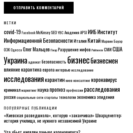
МЕТКИ
Институт
covid-19
ИИБ
McKinsey
SEO
Академия APSI
Facebook
YBC
Информационной Безопасности
Китай
Италия
Марвин Бауэр
США
Олег Мальцев
Разрушение мифов
СМИ
ОЗК
Одесса
Пиар
Рейтинги
бизнес
Украина
бизнесмен
безопасность
адвокат
влияние карантина
европа
интервью
исследование
исследования
карантин
коронавирус
консалтинг
киев
расследования
прогноз
наука
криминал
маркетинг
профессии
экономика
эпидемия
россия
технологии
социальные сети
стартапы
ПОПУЛЯРНЫЕ ПУБЛИКАЦИИ
«Киевская разведшкола», которую «заканчивал» Шварценеггер:
история училища, не нужного независимой Украине
Что убьет киевлян раньше коронавируса?