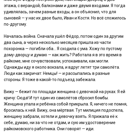
этажа, с верандой, балконами и даже двумя входами. Я тогда
удивлялась, зачем разные входы, а он объяснил, что для
сыновей — у нас их двое было, Иван и Костя. Но всё сложилось
по-другому.
Началась война. Сначала ушёл Фёдор, потом один за другим
два сына, а через несколько месяцев пришла из части
похоронка — погибли оба… Я сходила с ума. Хожу по пустому
дому-дворцу и думаю — как жить? Работала я в это время в
райкоме, мне сочувствовали, успокаивали, как могли.
Однажды иду я около вокзала, и вдруг летят три самолёта.
Люди как закричат: Немцы! — и рассыпались в разные
стороны. Я тоже в какой-то подъезд забежала.
Вижу — бежит по площади женщина с девочкой на руках. Я ей
кричу: Сюда! И тут один из самолётов сбросил бомбы.
Женщина упала и ребёнка собой прикрыла. Я, ничего не помня,
бросилась к ней. Вижу, она мёртвая. Тут милиция подоспела,
женщину забрали, хотели и девочку взять. Я прижала её к
себе, думаю, ни за что не отдам, и сую им удостоверение
райкомовского работника. Они говорят — иди.