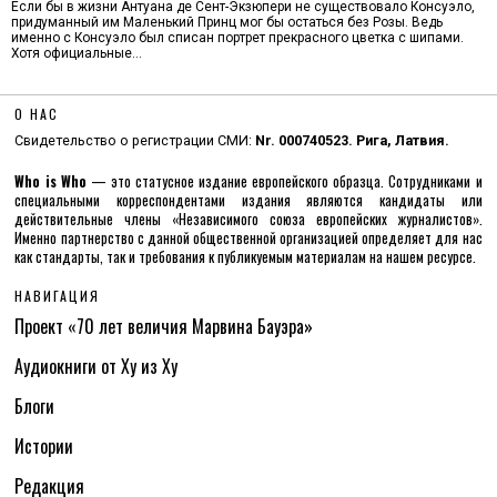
Если бы в жизни Антуана де Сент-Экзюпери не существовало Консуэло,
придуманный им Маленький Принц мог бы остаться без Розы. Ведь
именно с Консуэло был списан портрет прекрасного цветка с шипами.
Хотя официальные…
О НАС
Свидетельство о регистрации СМИ:
Nr. 000740523. Рига, Латвия.
Who is Who
— это статусное издание европейского образца. Сотрудниками и
специальными корреспондентами издания являются кандидаты или
действительные члены «Независимого союза европейских журналистов».
Именно партнерство с данной общественной организацией определяет для нас
как стандарты, так и требования к публикуемым материалам на нашем ресурсе.
НАВИГАЦИЯ
Проект «70 лет величия Марвина Бауэра»
Аудиокниги от Ху из Ху
Блоги
Истории
Редакция