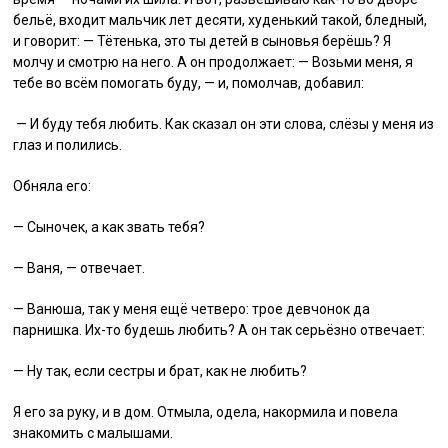
бельё, входит мальчик лет десяти, худенький такой, бледный,
и говорит: — Тётенька, это ты детей в сыновья берёшь? Я
молчу и смотрю на него. А он продолжает: — Возьми меня, я
тебе во всём помогать буду, — и, помолчав, добавил:
— И буду тебя любить. Как сказал он эти слова, слёзы у меня из
глаз и полились.
Обняла его:
— Сыночек, а как звать тебя?
— Ваня, — отвечает.
— Ванюша, так у меня ещё четверо: трое девчонок да
парнишка. Их-то будешь любить? А он так серьёзно отвечает:
— Ну так, если сестры и брат, как не любить?
Я его за руку, и в дом. Отмыла, одела, накормила и повела
знакомить с малышами.