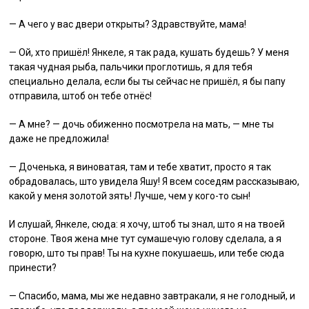
— А чего у вас двери открыты? Здравствуйте, мама!
— Ой, хто пришёл! Янкеле, я так рада, кушать будешь? У меня
такая чудная рыба, пальчики проглотишь, я для тебя
специально делала, если бы ты сейчас не пришёл, я бы папу
отправила, штоб он тебе отнёс!
— А мне? — дочь обиженно посмотрела на мать, — мне ты
даже не предложила!
— Доченька, я виноватая, там и тебе хватит, просто я так
обрадовалась, што увидела Яшу! Я всем соседям рассказываю,
какой у меня золотой зять! Лучше, чем у кого-то сын!
И слушай, Янкеле, сюда: я хочу, штоб ты знал, што я на твоей
стороне. Твоя жена мне тут сумашечую голову сделала, а я
говорю, што ты прав! Ты на кухне покушаешь, или тебе сюда
принести?
— Спасибо, мама, мы же недавно завтракали, я не голодный, и