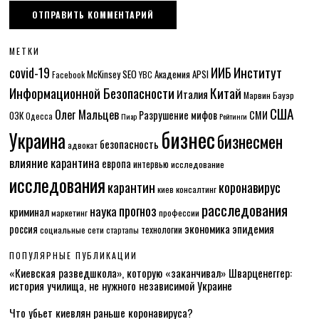
МЕТКИ
Институт
covid-19
ИИБ
McKinsey
SEO
Академия APSI
Facebook
YBC
Информационной Безопасности
Китай
Италия
Марвин Бауэр
США
Олег Мальцев
Разрушение мифов
СМИ
ОЗК
Одесса
Пиар
Рейтинги
бизнес
Украина
бизнесмен
безопасность
адвокат
влияние карантина
европа
интервью
исследование
исследования
карантин
коронавирус
консалтинг
киев
расследования
прогноз
наука
криминал
маркетинг
профессии
экономика
эпидемия
россия
технологии
социальные сети
стартапы
ПОПУЛЯРНЫЕ ПУБЛИКАЦИИ
«Киевская разведшкола», которую «заканчивал» Шварценеггер:
история училища, не нужного независимой Украине
Что убьет киевлян раньше коронавируса?