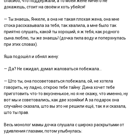
спасибо, что поддержали, а то моей жене ничего не
докажешь, стоит на своём и хоть убейся!
— Ты знаешь, Янкеле, а она не такая плохая жена, она мне
стока рассказывала за тебя, так хвалила, а мне было так
приятно слушать, какой ты хороший, я ж тебя, как родного
сына люблю, ты же знаешь! (дочка пила воду и поперхнулась
при этих словах).
Яша подошёл и обнял жену:
— Да? Не ожидал, думал жаловаться побежала…
— Што ты, она посоветоваться побежала, ой, не хотела
говорить, ну ладно, открою тебе тайну: Дина хочет тебе
приготовить что-то вкусненькое, но я не скажу, что именно, ну
вот мы и советовались, как две хозяйки! А за подарок она
случайно сказала, што вы это не решили ещё, так я и сказала,
што ты прав.
Весь монолог мамы дочка слушала с широко раскрытыми от
удивления глазами, потом улыбнулась: