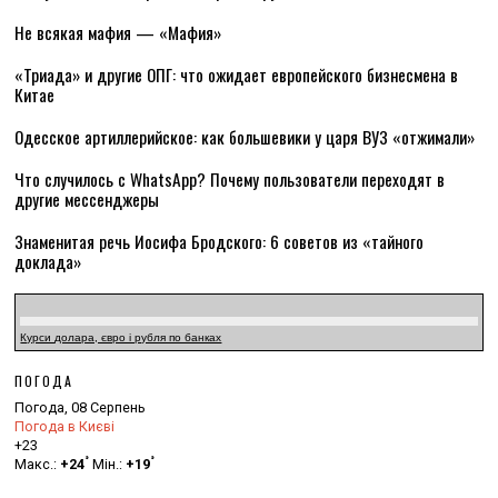
Не всякая мафия — «Мафия»
«Триада» и другие ОПГ: что ожидает европейского бизнесмена в
Китае
Одесское артиллерийское: как большевики у царя ВУЗ «отжимали»
Что случилось с WhatsApp? Почему пользователи переходят в
другие мессенджеры
Знаменитая речь Иосифа Бродского: 6 советов из «тайного
доклада»
Курси долара, євро і рубля по банках
ПОГОДА
Погода, 08 Серпень
Погода в Києві
+
23
°
°
Макс.:
+
24
Мін.:
+
19