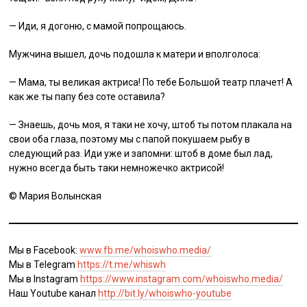
— Иди, я догоню, с мамой попрощаюсь.
Мужчина вышел, дочь подошла к матери и вполголоса:
— Мама, ты великая актриса! По тебе Большой театр плачет! А
как же ты папу без соте оставила?
— Знаешь, дочь моя, я таки не хочу, штоб ты потом плакала на
свои оба глаза, поэтому мы с папой покушаем рыбу в
следующий раз. Иди уже и запомни: штоб в доме был лад,
нужно всегда быть таки немножечко актрисой!
©️ Мария Волынская
Мы в Facebook:
www.fb.me/whoiswho.media/
Мы в Telegram
https://t.me/whiswh
Мы в Instagram
https://www.instagram.com/whoiswho.media/
Наш Youtube канал
http://bit.ly/whoiswho-youtube