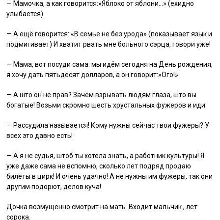
— Мамочка, а как говорится:»Яблоко от яблони…» (ехидно
улыбается).
— А ещё говорится: «В семье не без урода» (показывает язык и
подмигивает) И хватит рвать мне больного сэрца, говори уже!
— Мама, вот посуди сама: мы идём сегодня на День рождения,
я хочу дать пятьдесят долларов, а он говорит:»Ого!»
— А што он не прав? Зачем взрывать людям глаза, што вы
богатые! Возьми скромно шесть хрустальных фужеров и иди.
— Рассудила называется! Кому нужны сейчас твои фужеры? У
всех это давно есть!
— А я не судья, штоб ты хотела знать, а работник культуры! Я
уже даже сама не вспомню, сколько лет подряд продаю
билеты в цирк! И очень удачно! А не нужны им фужеры, так они
другим подорют, делов куча!
Дочка возмущённо смотрит на мать. Входит мальчик , лет
сорока.