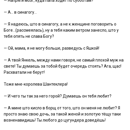
— Напряги мозг, куда папа ходит по субботам?
— А… в синагогу…
— Я надеюсь, што в синагогу, а не к женщине поговорить о
Боге…(рассмеялась), ну а тебя каким ветром занесло, што у
тебя опять не слава Богу?
— Ой, мама, я не могу больше, разведусь с Яшкой!
— А твой Янкель, между нами говоря, не самый плохой муж на
свете! Ты думаешь за тобой будет очередь стоять? Ага, щас!
Расхватали не берут!
Тоже мне-королева Шантеклера!
— И чего ты так за него горой? Думаешь он тебя любит?
— А мине што кисло в борщ от того, што он меня не любит? Я
просто знаю свою дочь, за такой женой и золотую тёщу таки
возненавидишь! Ты любого до цугундера доведёшь!