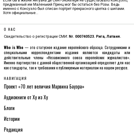
Если бы в жизни Антуана де Сент-Экзюпери не существовало Консуэло,
придуманный им Маленький Принц мог бы остаться без Розы. Ведь
именно с Консуэло был списан портрет прекрасного цветка с шипами.
Хотя официальные…
О НАС
Свидетельство о регистрации СМИ:
Nr. 000740523. Рига, Латвия.
Who is Who
— это статусное издание европейского образца. Сотрудниками и
специальными корреспондентами издания являются кандидаты или
действительные члены «Независимого союза европейских журналистов».
Именно партнерство с данной общественной организацией определяет для нас
как стандарты, так и требования к публикуемым материалам на нашем ресурсе.
НАВИГАЦИЯ
Проект «70 лет величия Марвина Бауэра»
Аудиокниги от Ху из Ху
Блоги
Истории
Редакция