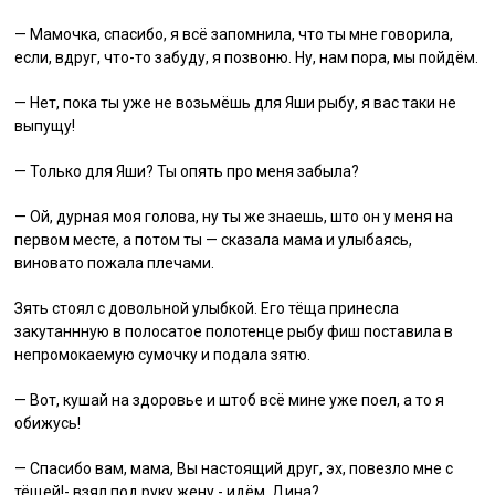
— Мамочка, спасибо, я всё запомнила, что ты мне говорила,
если, вдруг, что-то забуду, я позвоню. Ну, нам пора, мы пойдём.
— Нет, пока ты уже не возьмёшь для Яши рыбу, я вас таки не
выпущу!
— Только для Яши? Ты опять про меня забыла?
— Ой, дурная моя голова, ну ты же знаешь, што он у меня на
первом месте, а потом ты — сказала мама и улыбаясь,
виновато пожала плечами.
Зять стоял с довольной улыбкой. Его тёща принесла
закутаннную в полосатое полотенце рыбу фиш поставила в
непромокаемую сумочку и подала зятю.
— Вот, кушай на здоровье и штоб всё мине уже поел, а то я
обижусь!
— Спасибо вам, мама, Вы настоящий друг, эх, повезло мне с
тёщей!- взял под руку жену,- идём, Дина?