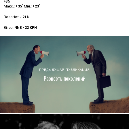
+
35
°
°
Макс.:
+
35
Мін.:
+
23
Вологість:
21%
Вітер:
NNE - 22 KPH
ПРЕДЫДУЩАЯ ПУБЛИКАЦИЯ
Разность поколений