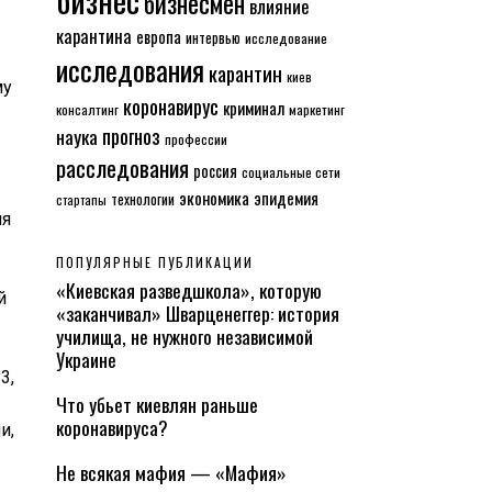
бизнесмен
влияние
карантина
европа
интервью
исследование
исследования
карантин
киев
му
коронавирус
криминал
консалтинг
маркетинг
прогноз
наука
профессии
расследования
россия
социальные сети
экономика
эпидемия
технологии
стартапы
ия
ПОПУЛЯРНЫЕ ПУБЛИКАЦИИ
«Киевская разведшкола», которую
й
«заканчивал» Шварценеггер: история
училища, не нужного независимой
Украине
3,
Что убьет киевлян раньше
коронавируса?
и,
Не всякая мафия — «Мафия»