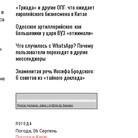
«Триада» и другие ОПГ: что ожидает
 в
европейского бизнесмена в Китае
са
Одесское артиллерийское: как
большевики у царя ВУЗ «отжимали»
Что случилось с WhatsApp? Почему
н
пользователи переходят в другие
мессенджеры
Знаменитая речь Иосифа Бродского:
6 советов из «тайного доклада»
 не
Курси долара, євро і рубля по банках
ПОГОДА
Погода, 06 Серпень
Погода в Києві