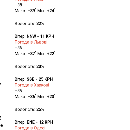
+
38
°
°
Макс.:
+
39
Мін.:
+
24
Вологість:
32%
Вітер:
NNW - 11 KPH
Погода в Львові
+
36
°
°
Макс.:
+
37
Мін.:
+
22
а
Вологість:
20%
Вітер:
SSE - 25 KPH
ь
Погода в Харкові
+
35
°
°
Макс.:
+
36
Мін.:
+
23
Вологість:
25%
б
Вітер:
ENE - 12 KPH
же
Погода в Одесі