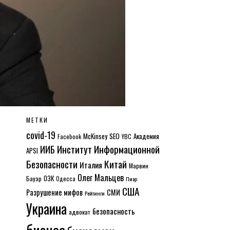
МЕТКИ
covid-19
McKinsey
SEO
Академия
Facebook
YBC
Институт Информационной
ИИБ
APSI
Безопасности
Китай
Италия
Марвин
Олег Мальцев
ОЗК
Бауэр
Одесса
Пиар
США
Разрушение мифов
СМИ
Рейтинги
Украина
безопасность
адвокат
бизнес