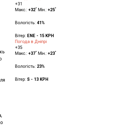
+
31
°
°
Макс.:
+
32
Мін.:
+
25
Вологість:
41%
Вітер:
ENE - 15 KPH
Погода в Дніпрі
+
35
ежь
°
°
Макс.:
+
37
Мін.:
+
23
о
Вологість:
23%
Вітер:
S - 13 KPH
Для
,
до