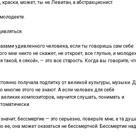
 краски, может, ты не Левитан, а абстракционист.
 молодеете.
дивляться.
азами удивленного человека, если ты говоришь сам себе:
ого мне никто не скажет, не откроет, все глупые, и молод
 я такой, я сякой», — это все старость. Когда вы говорите, чт
стоянно получала подпитку от великой культуры, музыки. 
то многие этого не знают. А если человек для себя
великих композиторов, научится слушать, понимать и
втоматически.
 значит, бессмертие — это серьезно, поверьте мне, а та душа
ло ее, она может оказаться не бессмертной. Бессмертие на