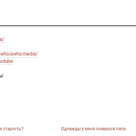
a/
/whoiswho.media/
outube
ы:
е старость?
Однажды у меня появился папа