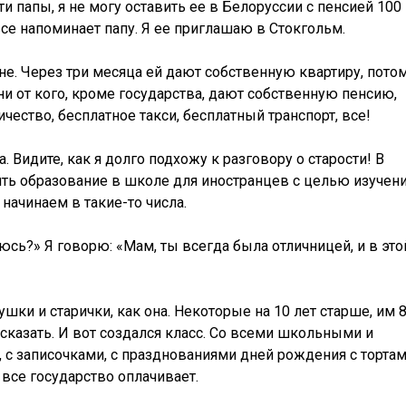
 папы, я не могу оставить ее в Белоруссии с пенсией 100
все напоминает папу. Я ее приглашаю в Стокгольм.
не. Через три месяца ей дают собственную квартиру, пото
 ни от кого, кроме государства, дают собственную пенсию,
чество, бесплатное такси, бесплатный транспорт, все!
 Видите, как я долго подхожу к разговору о старости! В
ить образование в школе для иностранцев с целью изучен
начинаем в такие-то числа.
рюсь?» Я говорю: «Мам, ты всегда была отличницей, и в это
шки и старички, как она. Некоторые на 10 лет старше, им 8
сказать. И вот создался класс. Со всеми школьными и
с записочками, с празднованиями дней рождения с тортам
 все государство оплачивает.