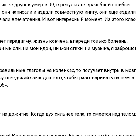
 из ее друзей умер в 99, в результате врачебной ошибки,
ы они написали и издали совместную книгу, они еще ездили
чали впечатления. И вот интересный момент. Из этого клас
ет парадигму: жизнь кончена, впереди только болезнь,
и мысли, ни мои идеи, ни мои стихи, ни музыка, я заброше
равильные глаголы на коленках, то получает внутрь в мозг
чу шведский язык для того, чтобы разговаривать на нем, а
об».
т на дожитие. Когда дух сильнее тела, то смеется над телом:
бился! В молоденькую совсем, 65 лет, надо же было дожить