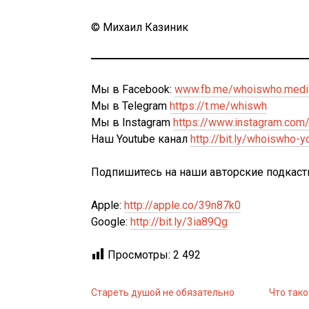
©️ Михаил Казиник
Мы в Facebook:
www.fb.me/whoiswho.medi
Мы в Telegram
https://t.me/whiswh
Мы в Instagram
https://www.instagram.com
Наш Youtube канал
http://bit.ly/whoiswho-y
Подпишитесь на наши авторские подкаст
Apple:
http://apple.co/39n87k0
Google:
http://bit.ly/3ia89Qg
Просмотры:
2 492
Стареть душой не обязательно
Что тако