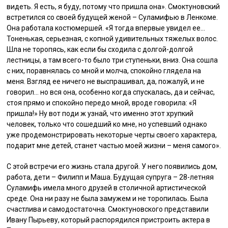
видеть. Я есть, я буду, потому что пришла она». Смоктуновский
встретился со своей будущей женой – Суламифью в Ленкоме.
Она работала костюмершей. «Я тогда впервые увидел ее…
Тоненькая, серьезная, с копной удивительных тяжелых волос.
Шла не торопясь, как если бы сходила с долгой-долгой
лестницы, а там всего-то было три ступеньки, вниз. Она сошла
с них, поравнялась со мной и молча, спокойно глядела на
меня. Взгляд ее ничего не выспрашивал, да, пожалуй, и не
говорил… но вся она, особенно когда спускалась, да и сейчас,
стоя прямо и спокойно передо мной, вроде говорила: «Я
пришла!» Ну вот поди ж узнай, что именно этот хрупкий
человек, только что сошедший ко мне, но успевший однако
уже продемонстрировать некоторые черты своего характера,
подарит мне детей, станет частью моей жизни – меня самого».
С этой встречи его жизнь стала другой. У него появились дом,
работа, дети – Филипп и Маша. Будущая супруга – 28-летняя
Суламифь имела много друзей в столичной артистической
среде. Она ни разу не была замужем и не торопилась. Была
счастлива и самодостаточна. Смоктуновского представили
Ивану Пырьеву, который распорядился пристроить актера в