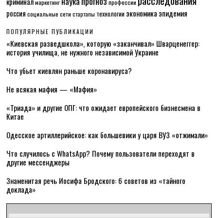
расследования
прогноз
наука
криминал
маркетинг
профессии
экономика
эпидемия
россия
технологии
социальные сети
стартапы
ПОПУЛЯРНЫЕ ПУБЛИКАЦИИ
«Киевская разведшкола», которую «заканчивал» Шварценеггер:
история училища, не нужного независимой Украине
Что убьет киевлян раньше коронавируса?
Не всякая мафия — «Мафия»
«Триада» и другие ОПГ: что ожидает европейского бизнесмена в
Китае
Одесское артиллерийское: как большевики у царя ВУЗ «отжимали»
Что случилось с WhatsApp? Почему пользователи переходят в
другие мессенджеры
Знаменитая речь Иосифа Бродского: 6 советов из «тайного
доклада»