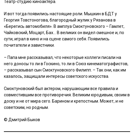
Театр-студию киноактера.
И вот тогда появились настоящие роли. Мышкин в БДТ у
Георгия Товстоногова, благородный жулик у Рязанова в
«Берегись автомобиля». В амплуа Смоктуновского – Гамлет,
Чайковский, Моцарт, Бах… В великих он видел смешное и, по
сути, играл в кино и на сцене самого себя. Появились
почитатели и завистники.
– Папа мне рассказывал, что некоторые коллеги писали на
него доносы то ли в Госкино, то ли в Союз кинематографистов,
– рассказывал сын Смоктуновского Филипп. – Так они, как им
казалось, защищали интересы советского искусства.
Смоктуновский был актером, нарушающим все правила и
совместившим все противоречия. Великим юродивым, своим в
доску и не от мира сего. Барином и крепостным. Может, и не
советским, но родным.
©️ Дмитрий Быков