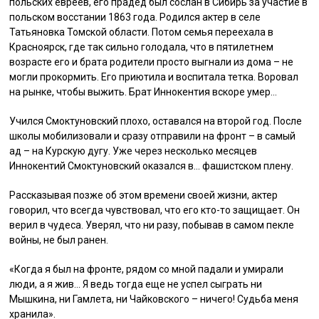
польских евреев, его прадед был сослан в Сибирь за участие в
польском восстании 1863 года. Родился актер в селе
Татьяновка Томской области. Потом семья переехала в
Красноярск, где так сильно голодала, что в пятилетнем
возрасте его и брата родители просто выгнали из дома – не
могли прокормить. Его приютила и воспитала тетка. Воровал
на рынке, чтобы выжить. Брат Иннокентия вскоре умер…
Учился Смоктуновский плохо, оставался на второй год. После
школы мобилизовали и сразу отправили на фронт – в самый
ад – на Курскую дугу. Уже через несколько месяцев
Иннокентий Смоктуновский оказался в… фашистском плену.
Рассказывая позже об этом времени своей жизни, актер
говорил, что всегда чувствовал, что его кто-то защищает. Он
верил в чудеса. Уверял, что ни разу, побывав в самом пекле
войны, не был ранен.
«Когда я был на фронте, рядом со мной падали и умирали
люди, а я жив… Я ведь тогда еще не успел сыграть ни
Мышкина, ни Гамлета, ни Чайковского – ничего! Судьба меня
хранила».