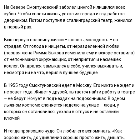
На Севере Смоктуновский заболел цингой и лишился всех
зубов. Чтобы спасти жизнь, уехал из города и год работал
дворником. Потом поступил в сталинградский театр, женился
в первый раз.
Всю первую половину жизни – юность, молодость – он
страдал. От голода и нищеты, от неразделенной любви
(первая жена Римма Быкова изменила ему и вскоре оставила),
от непонимания окружающих, от неприятия и насмешек
коллег. Он дрался, замыкался в себе, учился выживать и,
несмотря ни на что, верил в лучшее будущее.
В 1955 году Смоктуновский едет в Москву. Его никто не ждет и
не зовет туда. Живет у друзей, пытается найти работу в театре
– не берут. Ночует в подъездах на подоконниках. В одном
лыжном костюме слоняется неделю на улице – люди, у
которых он остановился, уехали в отпуск и не оставили
ключей.
И тогда произошло чудо. Он любил его вспоминать: «Как
хорошо жить, до удивления хорошо просто жить, дышать,