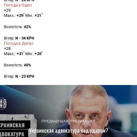
Погода в Одесі
+
29
°
°
Макс.:
+
29
Мін.:
+
21
Вологість:
42%
Вітер:
N - 34 KPH
Погода в Дніпрі
+
28
°
°
Макс.:
+
31
Мін.:
+
20
Вологість:
40%
Вітер:
N - 23 KPH
ПРЕДЫДУЩАЯ ПУБЛИКАЦИЯ
Украинская адвокатура под ударом?