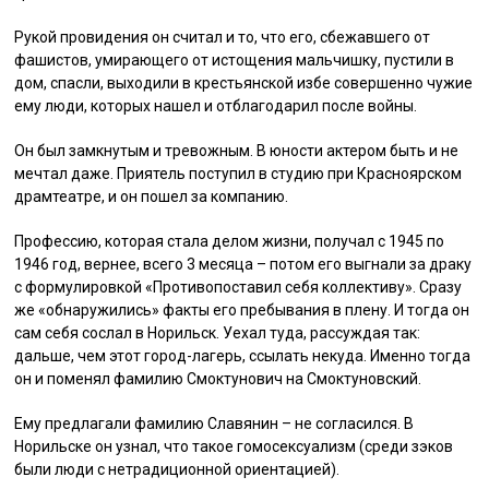
Рукой провидения он считал и то, что его, сбежавшего от
фашистов, умирающего от истощения мальчишку, пустили в
дом, спасли, выходили в крестьянской избе совершенно чужие
ему люди, которых нашел и отблагодарил после войны.
Он был замкнутым и тревожным. В юности актером быть и не
мечтал даже. Приятель поступил в студию при Красноярском
драмтеатре, и он пошел за компанию.
Профессию, которая стала делом жизни, получал с 1945 по
1946 год, вернее, всего 3 месяца – потом его выгнали за драку
с формулировкой «Противопоставил себя коллективу». Сразу
же «обнаружились» факты его пребывания в плену. И тогда он
сам себя сослал в Норильск. Уехал туда, рассуждая так:
дальше, чем этот город-лагерь, ссылать некуда. Именно тогда
он и поменял фамилию Смоктунович на Смоктуновский.
Ему предлагали фамилию Славянин – не согласился. В
Норильске он узнал, что такое гомосексуализм (среди зэков
были люди с нетрадиционной ориентацией).