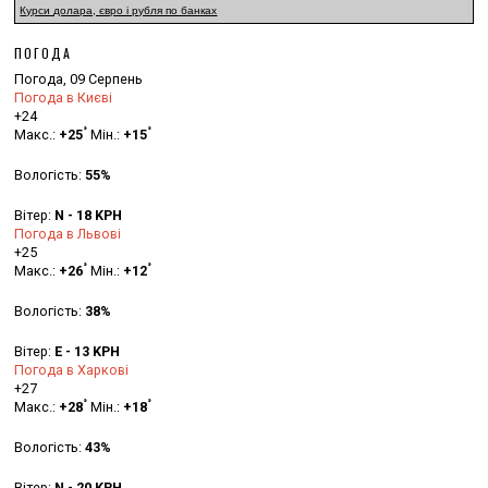
Курси долара, євро і рубля по банках
ПОГОДА
Погода, 09 Серпень
Погода в Києві
+
24
°
°
Макс.:
+
25
Мін.:
+
15
Вологість:
55%
Вітер:
N - 18 KPH
Погода в Львові
+
25
°
°
Макс.:
+
26
Мін.:
+
12
Вологість:
38%
Вітер:
E - 13 KPH
Погода в Харкові
+
27
°
°
Макс.:
+
28
Мін.:
+
18
Вологість:
43%
Вітер:
N - 20 KPH