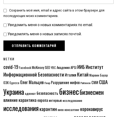
Сохранить моё имя, email и адрес сайта в этом браузере для
последующих моих комментариев.
Уведомить меня о новых комментариях по email.
Уведомлять меня о новых записях почтой.
МЕТКИ
Институт
covid-19
ИИБ
McKinsey
SEO
Академия APSI
Facebook
YBC
Информационной Безопасности
Китай
Италия
Марвин Бауэр
США
Олег Мальцев
Разрушение мифов
СМИ
ОЗК
Одесса
Пиар
Рейтинги
бизнес
Украина
бизнесмен
безопасность
адвокат
влияние карантина
европа
интервью
исследование
исследования
карантин
коронавирус
консалтинг
киев