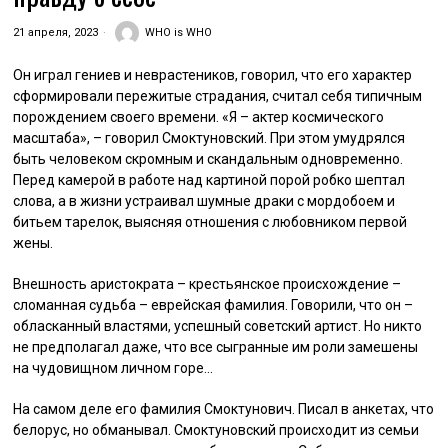
21 апреля, 2023
WHO is WHO
Он играл гениев и неврастеников, говорил, что его характер
сформировали пережитые страдания, считал себя типичным
порождением своего времени. «Я – актер космического
масштаба», – говорил Смоктуновский. При этом умудрялся
быть человеком скромным и скандальным одновременно.
Перед камерой в работе над картиной порой робко шептал
слова, а в жизни устраивал шумные драки с мордобоем и
битьем тарелок, выясняя отношения с любовником первой
жены.
Внешность аристократа – крестьянское происхождение –
сломанная судьба – еврейская фамилия. Говорили, что он –
обласканный властями, успешный советский артист. Но никто
не предполагал даже, что все сыгранные им роли замешены
на чудовищном личном горе…
На самом деле его фамилия Смоктунович. Писал в анкетах, что
белорус, но обманывал. Смоктуновский происходит из семьи