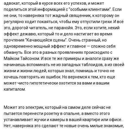
адвокат, который в курсе всех его успехов, и может
поделиться этой информацией с “особыми клиентами”. Если
не они, то наверняка тот жадный священник, к которому он
регулярно ходит покаяться, чтобы ему отпустили грехи. И всё
это, дорогой читатель, не паранойя. Это, если хотите, некий
эффект дежавю, который то и дело настигает во время
прочтения “Качающейся сцены”. Очень странный, но
одновременно мощный эффект и главное — сложно себя
обмануть. Все это в разных проявлениях происходило с
Майком Тайсоном. И все те же примеры и аналоги сразу же
начинаешь вспоминать не из западных таблоидов, а из своей
жизни и жизни людей, которых знал, помнишь и точно не
хочешь повторять их ошибок. Но вернемся к тем, кто еще
может чисто гипотетически охотится за вами и вашим
капиталом.
Может это электрик, который на самом деле сейчас не
пытается перенести розетку в спальне, а вместо этого
устанавливает жучки и камеры в вашей квартире или офисе.
Нет, наверняка это сделают те новые очень милые знакомые,