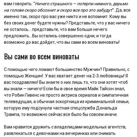
вам говорить: “
Ничего страшного — потерпи немного, дерьмо
на голове скоро обсохнет и скоро все про это забудут
”. Да, все
именно так, скоро про вас уже никто и не вспомнит. Кому вы
без своих денег будете нужны? Представьте, что у вас ничего
не осталось… представьте, что вам больше нечего
предложить…Вы остались совершенно одни, и тогда
возможно до вас дойдет, что вы сами во всем виноваты!
Вы сами во всем виноваты
С помощью чего ломают большинство Мужчин? Правильно, с
помощью Женщин! У вас хватает денег на 2-3 любовницы! Я
вас поздравляю! Вы знаете о них лишь то, что они хотят чтоб
вы знали — ничего! Если бы в свое время Майк Тайсон знал,
что Робин Гивенс не просто актриса сериалов и симпатичная
телеведущая, а обычная эскортница из криминальной семьи,
которую ему подсунула частная спецслужба Дональда
Трампа, то возможно сейчас все было бы совсем иначе.
Вам нравится дружить с владелицами модельных агентств,
развлекаться с девочками на вечеринках или снимать