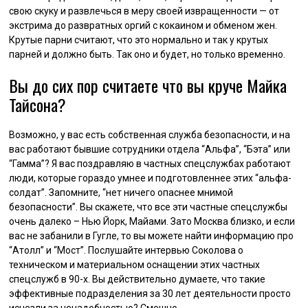
свою скуку и развлечься в меру своей извращенности — от
экстрима до развратных оргий с кокаином и обменом жен.
Крутые парни считают, что это нормально и так у крутых
парней и должно быть. Так оно и будет, но только временно.
Вы до сих пор считаете что вы круче Майка
Тайсона?
Возможно, у вас есть собственная служба безопасности, и на
вас работают бывшие сотрудники отдела “Альфа”, “Бэта” или
“Гамма”? Я вас поздравляю в частных спецслужбах работают
люди, которые гораздо умнее и подготовленнее этих “альфа-
солдат”. Запомните, “нет ничего опаснее мнимой
безопасности”. Вы скажете, что все эти частные спецслужбы
очень далеко – Нью Йорк, Майами. Зато Москва близко, и если
вас не забанили в Гугле, то вы можете найти информацию про
“Атолл” и “Мост”. Послушайте интервью Соколова о
техническом и материальном оснащении этих частных
спецслужб в 90-х. Вы действительно думаете, что такие
эффективные подразделения за 30 лет деятельности просто
исчезли за ненадобностью? Смешно.