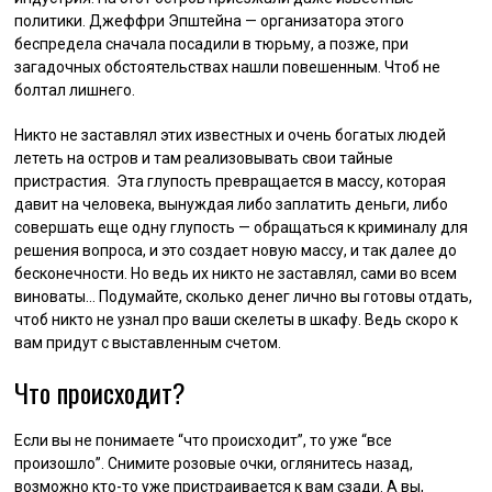
политики. Джеффри Эпштейна — организатора этого
беспредела сначала посадили в тюрьму, а позже, при
загадочных обстоятельствах нашли повешенным. Чтоб не
болтал лишнего.
Никто не заставлял этих известных и очень богатых людей
лететь на остров и там реализовывать свои тайные
пристрастия. Эта глупость превращается в массу, которая
давит на человека, вынуждая либо заплатить деньги, либо
совершать еще одну глупость — обращаться к криминалу для
решения вопроса, и это создает новую массу, и так далее до
бесконечности. Но ведь их никто не заставлял, сами во всем
виноваты… Подумайте, сколько денег лично вы готовы отдать,
чтоб никто не узнал про ваши скелеты в шкафу. Ведь скоро к
вам придут с выставленным счетом.
Что происходит?
Если вы не понимаете “что происходит”, то уже “все
произошло”. Снимите розовые очки, оглянитесь назад,
возможно кто-то уже пристраивается к вам сзади. А вы,