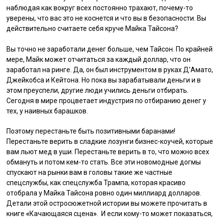
наблюдая как вокруг всех постоянно трахают, почему-то
уверены, что вас это не коснется и что вы в безопасности. Вы
действительно считаете себя круче Майка Тайсона?
Вы точно не заработали денег больше, чем Тайсон. По крайней
мере, Майк может отчитаться за каждый доллар, что он
заработал на ринге. Да, он был инструментом в руках Д’Амато,
Джейкобса и Кейтона. Но пока вы зарабатывали деньги и в
этом преуспели, другие люди учились деньги отбирать.
Сегодня в мире процветает индустрия по отбиранию денег у
тех, у наивных барашков.
Поэтому перестаньте быть позитивными баранами!
Перестаньте верить в сладкие лозунги бизнес-коучей, которые
вам льют мед в уши. Перестаньте верить в то, что можно всех
обмануть и потом кем-то стать. Все эти новомодные догмы
спускают на рынки вам в головы такие же частные
спецслужбы, как спецслужба Трампа, которая красиво
отобрала у Майка Тайсона ровно один миллиард долларов.
Детали этой остросюжетной истории вы можете прочитать в
книге
«
Качающаяся сцена
»
. И если кому-то может показаться,