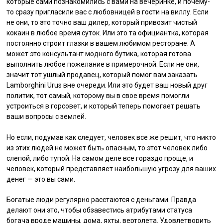
которые сами познакомились с вами на вечеринке, и почему-
то сразу пригласили вас с любовницей в гости на виллу. Если
не они, то это точно ваш дилер, который привозит чистый
кокаин в любое время суток. Или это та официантка, которая
постоянно строит глазки в вашем любимом ресторане. А
может это консультант модного бутика, которая готова
выполнить любое пожелание в примерочной. Если не они,
значит тот ушлый продавец, который помог вам заказать
Lamborghini Urus вне очереди. Или это будет ваш новый друг
политик, тот самый, которому вы в свое время помогли
устроиться в горсовет, и который теперь помогает решать
ваши вопросы с землей.
Но если, подумав как следует, человек все же решит, что никто
из этих людей не может быть опасным, то этот человек либо
слепой, либо тупой. На самом деле все гораздо проще, и
человек, который представляет наибольшую угрозу для ваших
денег — это вы сами.
Богатые люди регулярно расстаются с деньгами. Правда
делают они это, чтобы обзавестись атрибутами статуса
богача вроде машины, дома, яхты, вертолета. Удовлетворить