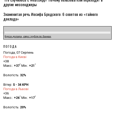
другие мессенджеры
Знаменитая речь Иосифа Бродского: 6 советов из «тайного
доклада»
Курси долара, євро і рубля по банках
ПОГОДА
Погода, 07 Серпень
Погода в Києві
+
38
°
°
Макс.:
+
37
Мін.:
+
21
Вологість:
32%
Вітер:
S - 34 KPH
Погода в Львові
+
36
°
°
Макс.:
+
26
Мін.:
+
17
Вологість:
20%