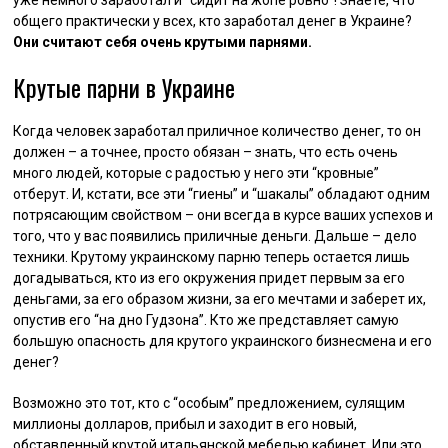
общего практически у всех, кто заработал денег в Украине?
Они считают себя очень крутыми парнями.
Крутые парни в Украине
Когда человек заработал приличное количество денег, то он
должен – а точнее, просто обязан – знать, что есть очень
много людей, которые с радостью у него эти “кровные”
отберут. И, кстати, все эти “гиены” и “шакалы” обладают одним
потрясающим свойством – они всегда в курсе ваших успехов и
того, что у вас появились приличные деньги. Дальше – дело
техники. Крутому украинскому парню теперь остается лишь
догадываться, кто из его окружения придет первым за его
деньгами, за его образом жизни, за его мечтами и заберет их,
опустив его “на дно Гудзона”. Кто же представляет самую
большую опасность для крутого украинского бизнесмена и его
денег?
Возможно это тот, кто с “особым” предложением, сулящим
миллионы долларов, прибыл и заходит в его новый,
обставленный крутой итальянской мебелью кабинет. Или это