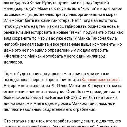
легендарный Кевин Руни, получивший награду “лучший
менеджер года”? Может быть у вас есть “крыша” в виде одной
из самых могущественных преступных организаций в мире?
Или может быть вы сами гангстер?.. Нет? Тогда вместо того,
чтобы думать над тем, как масштабировать бизнес на новые
рынки или инвестировать в новые “темы”, подумайте о том, как
вам сохранить то, что у вас уже есть. У Майка Тайсона была
непробиваемая защита и все указанные выше компоненты, но
даже это не помешало определенным людям ограбить
«Железного Майка» и отобрать у него один миллиард
долларов.
То, что будет написано дальше — это лично мои личные
выводы после первого прочтения книги
«
Качающаяся сцена
»
.
Автором книги является PhD Олег Мальцев. Консультантом на
этапе написания книги выступил Стив Лотт — президент зала
боксерской славы в Лас-Вегасе (BHOF). Стив Лотт не только
лично знаком и жил в одном доме с Майком Тайсоном, но и
являлся невольным свидетелем его ограбления.
Это статья не для тех, кто зарабатывает деньги, а для тех, кто
уже немного заработал и “сидит на жопе ровно”! Знаете, что