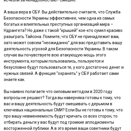
А ваша вера в СБУ. Вы действительно считаете, что Служба
Безопасности Украины эффективнее, чем одна из самых
богатых и влиятельных преступных организаций мира –
Ндрангета? Но даже с такой “крышей” кое-кто сумел красиво
разыграть Тайсона. Помните, что СБУ не принадлежит вам,
зато может совсем “неожиданно” для вас представить вашу
деятельность угрозой для Безопасности Украины. В таком
случае вы почувствуете всю атакующую мощь этого
инструмента, которым пользовались, пользуются и
безусловно будут пользоваться те, у кого достаточно денег и
нужных связей. А функция “охранять” у СБУ работает сами
знаете как.
Вы наивно полагаете что силовым методом в 2020 году
вопросы не решают? Тогда вы наверняка готовы к тому, что
вас и вашу деятельность будут смешивать с дерьмом в
ключевых национальных СМИ? Если Вы не готовы к тому, что
про вашу невменяемость будут кричать со всех сторон, то
отбирать деньги у вас будут под громкие аплодисменты
восторженной публики. А в это время ваши советники будут