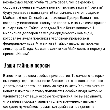
незнакомых телок, чтобы тешить свое Эго! Прекрасно! В
скором времени вы можете поменяться местами, и “трахать”
будут уже вас за ваши деньги! Вспомните, за что посадили
Майка на 6 лет. Он якобы изнасиловал Дезире Вашингтон,
которая участвовала в конкурсе красоты и ночью сама пришла
к нему в номер. Тайсон с подачи Дона Кинга заплатил 1
миллионов долларов за услуги юридической команды,
которая не имела практики в уголовных процессах в
федеральном суде. Что в итоге? Тайсон вышел из тюрьмы
лишь через 3 года. Вы же не хотите как Майк сесть в тюрьму и
принять Ислам?
Ваши тайные пороки
Вспомните про свои особые пристрастия. Те самые, о которых
вы никому не рассказываете. Вас же никто не заставляет это
делать, вам просто невыносимо скучно жить. Хочется чего-то
нового и яркого. Поэтому появляются особые люди, которые
удовлетворяют ваши особые пристрастия. Но вы забываете,
что тайные пороки «тайные» только временно, и вы сами
создаете нужный компромат, который вам предъявят в