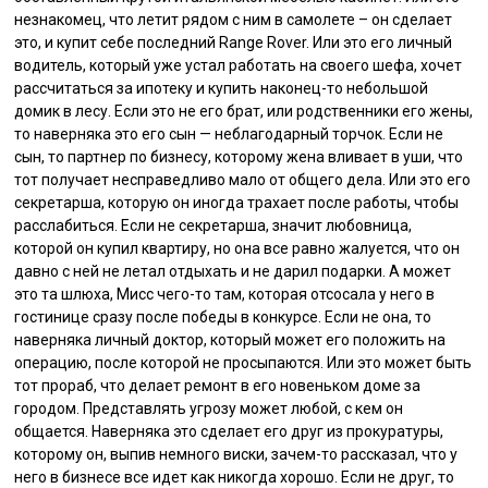
незнакомец, что летит рядом с ним в самолете – он сделает
это, и купит себе последний Range Rover. Или это его личный
водитель, который уже устал работать на своего шефа, хочет
рассчитаться за ипотеку и купить наконец-то небольшой
домик в лесу. Если это не его брат, или родственники его жены,
то наверняка это его сын — неблагодарный торчок. Если не
сын, то партнер по бизнесу, которому жена вливает в уши, что
тот получает несправедливо мало от общего дела. Или это его
секретарша, которую он иногда трахает после работы, чтобы
расслабиться. Если не секретарша, значит любовница,
которой он купил квартиру, но она все равно жалуется, что он
давно с ней не летал отдыхать и не дарил подарки. А может
это та шлюха, Мисс чего-то там, которая отсосала у него в
гостинице сразу после победы в конкурсе. Если не она, то
наверняка личный доктор, который может его положить на
операцию, после которой не просыпаются. Или это может быть
тот прораб, что делает ремонт в его новеньком доме за
городом. Представлять угрозу может любой, с кем он
общается. Наверняка это сделает его друг из прокуратуры,
которому он, выпив немного виски, зачем-то рассказал, что у
него в бизнесе все идет как никогда хорошо. Если не друг, то