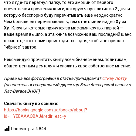
что я где-то перегнул палку, то это эмоции от первого
впечатления прочтения книги, которую я проглотил за 2 дня, и
которую бесспорно буду перечитывать еще неоднократно.
Чем больше ее перечитываешь, тем отчетливей видно
Ху из
Ху
. Клоуны, которые прячутся за масками крутых парней —
ваше время вышло, а эта книга возможно ваш последний шанс
осознать, что с вами происходит сегодня, чтобы не пришло
“чёрное” завтра.
Рекомендую прочитать книгу всем бизнесменам, политикам,
общественным деятелям и сложить свое собственное мнение.
Права на все фотографии в статье принадлежат
Стиву Лотту
(основатель и генеральный директор Зала боксерской славы в
Лас-Вегасе BHOF)
Скачать книгу по ссылке:
https://books.google.com.ua/books/about?
id=i_YEEAAAQBAJ&redir_esc=y
Просмотры:
4 844