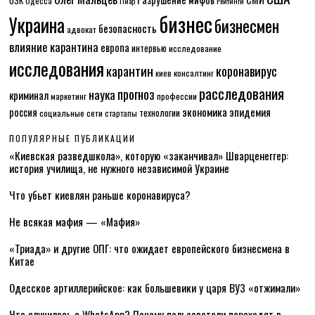
Одесса
Пиар
Рейтинги
бизнес
Украина
бизнесмен
безопасность
адвокат
влияние карантина
европа
интервью
исследование
исследования
карантин
коронавирус
консалтинг
киев
расследования
прогноз
наука
криминал
маркетинг
профессии
экономика
эпидемия
россия
технологии
социальные сети
стартапы
ПОПУЛЯРНЫЕ ПУБЛИКАЦИИ
«Киевская разведшкола», которую «заканчивал» Шварценеггер:
история училища, не нужного независимой Украине
Что убьет киевлян раньше коронавируса?
Не всякая мафия — «Мафия»
«Триада» и другие ОПГ: что ожидает европейского бизнесмена в
Китае
Одесское артиллерийское: как большевики у царя ВУЗ «отжимали»
Что случилось с WhatsApp? Почему пользователи переходят в