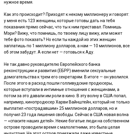
нужное время.
Как это происходит? Приходят к некому миллионеру и говорят:
у меня есть 123 женщины, которые готовы дать на тебя
показания прямо сейчас, что ты к ним приставал. Помнишь
Мэри? Вижу, что помнишь, по твоему лицу вижу, или может
тебе фото показать? Но если ты каждой из этих женщин
заплатишь по 1 миллиону долларов, а нам — 10 миллионов, все
об этом забудут. А если нет — готовься к Аду.
Не так давно руководителю Европейского банка
реконструкции и развития (ЕБРР) вменили сексуальные
домогательства к трем его секретарям. В итоге — он уволился.
После этого в расход пошли голливудские продюсеры,
которые вступали в интимные отношения с женщинами, а
потом за это давали им роли в кино. В эту волну в США попал,
например, кинопродюсер Харви Вайнштейн, который не только
выплатил «пострадавшим» 25 миллионов долларов, но и
получил 23 года лишения свободы. Сейчас в США новая волна
— «спасите наших детей». Некие богатые люди на собственном
острове проводили время с малолетними, это была целая
индустрия. На этот остров приезжали даже известные