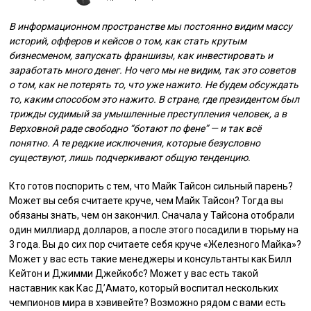
В информационном пространстве мы постоянно видим массу
историй, офферов и кейсов о том, как стать крутым
бизнесменом, запускать франшизы, как инвестировать и
заработать много денег. Но чего мы не видим, так это советов
о том, как не потерять то, что уже нажито. Не будем обсуждать
то, каким способом это нажито. В стране, где президентом был
трижды судимый за умышленные преступления человек, а в
Верховной раде свободно “ботают по фене” — и так всё
понятно. А те редкие исключения, которые безусловно
существуют, лишь подчеркивают общую тенденцию.
Кто готов поспорить с тем, что Майк Тайсон сильный парень?
Может вы себя считаете круче, чем Майк Тайсон? Тогда вы
обязаны знать, чем он закончил. Сначала у Тайсона отобрали
один миллиард долларов, а после этого посадили в тюрьму на
3 года. Вы до сих пор считаете себя круче «Железного Майка»?
Может у вас есть такие менеджеры и консультанты как Билл
Кейтон и Джимми Джейкобс? Может у вас есть такой
наставник как Кас Д’Амато, который воспитал нескольких
чемпионов мира в хэвивейте? Возможно рядом с вами есть