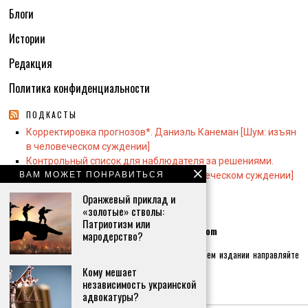
Блоги
Истории
Редакция
Политика конфиденциальности
ПОДКАСТЫ
Корректировка прогнозов*. Даниэль Канеман [Шум: изъян
в человеческом суждении]
Контрольный список для наблюдателя за решениями.
ВАМ МОЖЕТ ПОНРАВИТЬСЯ
Даниэль Канеман [Шум: изъян в человеческом суждении]
Оранжевый приклад и
«золотые» стволы:
КОНТАКТЫ:
Патриотизм или
Контактная почта по общим вопросам
info@whiswh.com
мародерство?
Если хотите реализовать себя как журналиста в нашем издании направляйте
письма на почту
hr@whiswh.com
Кому мешает
независимость украинской
Главный редактор:
Вероника Сергеевна Островская
адвокатуры?