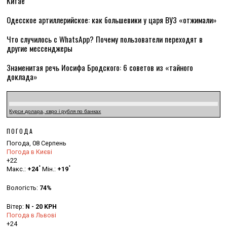
Китае
Одесское артиллерийское: как большевики у царя ВУЗ «отжимали»
Что случилось с WhatsApp? Почему пользователи переходят в
другие мессенджеры
Знаменитая речь Иосифа Бродского: 6 советов из «тайного
доклада»
Курси долара, євро і рубля по банках
ПОГОДА
Погода, 08 Серпень
Погода в Києві
+
22
°
°
Макс.:
+
24
Мін.:
+
19
Вологість:
74%
Вітер:
N - 20 KPH
Погода в Львові
+
24