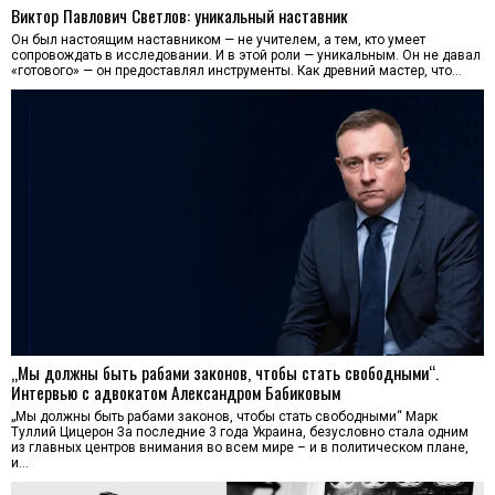
Виктор Павлович Светлов: уникальный наставник
Он был настоящим наставником — не учителем, а тем, кто умеет
сопровождать в исследовании. И в этой роли — уникальным. Он не давал
«готового» — он предоставлял инструменты. Как древний мастер, что…
„Мы должны быть рабами законов, чтобы стать свободными“.
Интервью с адвокатом Александром Бабиковым
„Мы должны быть рабами законов, чтобы стать свободными“ Марк
Туллий Цицерон За последние 3 года Украина, безусловно стала одним
из главных центров внимания во всем мире – и в политическом плане,
и…