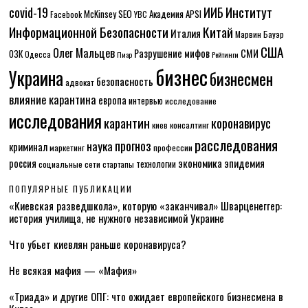
Институт
covid-19
ИИБ
McKinsey
SEO
Академия APSI
Facebook
YBC
Информационной Безопасности
Китай
Италия
Марвин Бауэр
США
Олег Мальцев
Разрушение мифов
СМИ
ОЗК
Одесса
Пиар
Рейтинги
бизнес
Украина
бизнесмен
безопасность
адвокат
влияние карантина
европа
интервью
исследование
исследования
карантин
коронавирус
консалтинг
киев
расследования
прогноз
наука
криминал
маркетинг
профессии
экономика
эпидемия
россия
технологии
социальные сети
стартапы
ПОПУЛЯРНЫЕ ПУБЛИКАЦИИ
«Киевская разведшкола», которую «заканчивал» Шварценеггер:
история училища, не нужного независимой Украине
Что убьет киевлян раньше коронавируса?
Не всякая мафия — «Мафия»
«Триада» и другие ОПГ: что ожидает европейского бизнесмена в