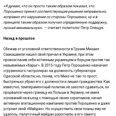
«Я думаю, что он просто таким образом показал, что
Порошенко принял соответствующее решение неправильно,
исправил это нарушение со стороны Порошенко, ну и в
принципе таким образом получил определенную поддержку,
пускай минимальную». —
считает политолог Петр Олещук.
Назад в прошлое
Сбежав от уголовной ответственности в Грузии Михаил
Саакашвили нашел свой причал в Украине, при этом
провозгласив себя истинным украинцем и борцом против так
называемых «барыг». В 2015 году Петр Порошенко назначил
«грузинского гастролера» на должность губернатора
Одесской области, но, поняв, что Михо не так-то прост,
быстренько убрал его с должности и лишил гражданства. Как
известно, темпераментный политик не захотел сдаваться, он
прорвался через границу из Польши в Украину, не имея
оснований на въезд с помощью своих соратников, начал
активную агитационную кампанию против Порошенко и даже
устроил свой «Майдан». Но осуществить свои планы ему не
удалось, палаточный майдан разогнали, а его самого