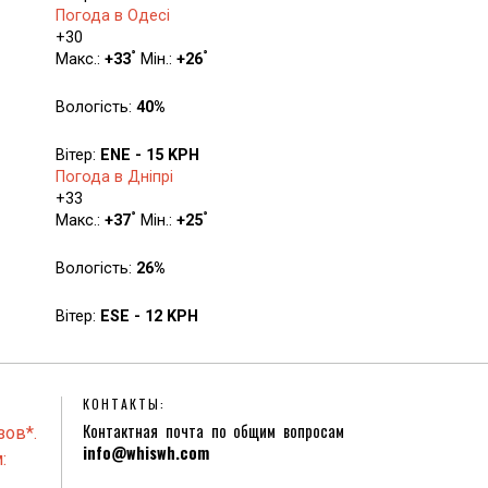
Погода в Одесі
+
30
°
°
Макс.:
+
33
Мін.:
+
26
Вологість:
40%
Вітер:
ENE - 15 KPH
Погода в Дніпрі
+
33
°
°
Макс.:
+
37
Мін.:
+
25
Вологість:
26%
Вітер:
ESE - 12 KPH
КОНТАКТЫ:
Контактная почта по общим вопросам
зов*.
info@whiswh.com
: