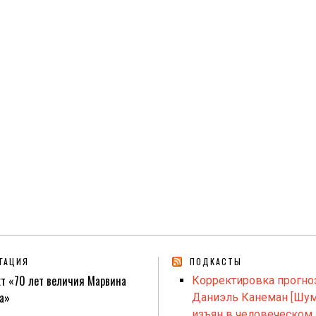
ГАЦИЯ
ПОДКАСТЫ
т «70 лет величия Марвина
Корректировка прогно
а»
Даниэль Канеман [Шум
изъян в человеческом