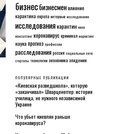
бизнес
бизнесмен
влияние
карантина
европа
интервью
исследование
исследования
карантин
киев
коронавирус
криминал
консалтинг
маркетинг
прогноз
наука
профессии
расследования
россия
социальные сети
экономика
эпидемия
технологии
стартапы
ПОПУЛЯРНЫЕ ПУБЛИКАЦИИ
«Киевская разведшкола», которую
«заканчивал» Шварценеггер: история
училища, не нужного независимой
Украине
Что убьет киевлян раньше
коронавируса?