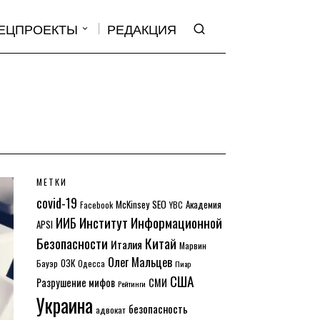
ЕЦПРОЕКТЫ
РЕДАКЦИЯ
МЕТКИ
covid-19
McKinsey
SEO
Академия
Facebook
YBC
Институт Информационной
ИИБ
APSI
Безопасности
Китай
Италия
Марвин
Олег Мальцев
ОЗК
Бауэр
Одесса
Пиар
США
Разрушение мифов
СМИ
Рейтинги
Украина
безопасность
адвокат