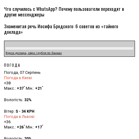
Что случилось с WhatsApp? Почему пользователи переходят в
другие мессенджеры
Знаменитая речь Иосифа Бродского: 6 советов из «тайного
доклада»
Курси долара, євро і рубля по банках
ПОГОДА
Погода, 07 Серпень
Погода в Києві
+
38
°
°
Макс.:
+
37
Мін.:
+
21
Вологість:
32%
Вітер:
S - 34 KPH
Погода в Львові
+
36
°
°
Макс.:
+
26
Мін.:
+
17
Вологість:
20%