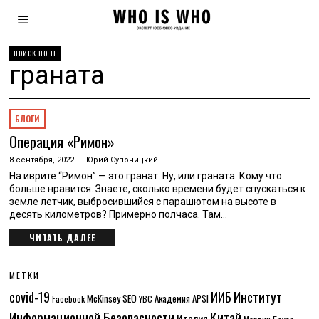
ПОИСК ПО ТЕ
граната
БЛОГИ
Операция «Римон»
8 сентября, 2022
Юрий Супоницкий
На иврите “Римон” — это гранат. Ну, или граната. Кому что
больше нравится. Знаете, сколько времени будет спускаться к
земле летчик, выбросившийся с парашютом на высоте в
десять километров? Примерно полчаса. Там…
ЧИТАТЬ ДАЛЕЕ
МЕТКИ
Институт
covid-19
ИИБ
McKinsey
SEO
Академия APSI
Facebook
YBC
Информационной Безопасности
Китай
Италия