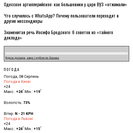
Одесское артиллерийское: как большевики у царя ВУЗ «отжимали»
Что случилось с WhatsApp? Почему пользователи переходят в
другие мессенджеры
Знаменитая речь Иосифа Бродского: 6 советов из «тайного
доклада»
Курси долара, євро і рубля по банках
ПОГОДА
Погода, 08 Серпень
Погода в Києві
+
24
°
°
Макс.:
+
24
Мін.:
+
19
Вологість:
73%
Вітер:
N - 21 KPH
Погода в Львові
+
24
°
°
Макс.:
+
24
Мін.:
+
15