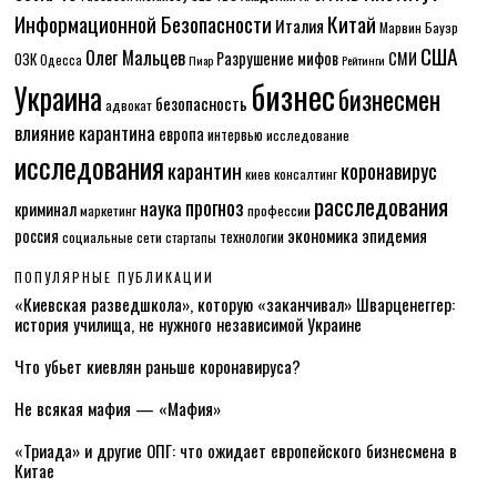
Информационной Безопасности
Китай
Италия
Марвин Бауэр
США
Олег Мальцев
Разрушение мифов
СМИ
ОЗК
Одесса
Пиар
Рейтинги
бизнес
Украина
бизнесмен
безопасность
адвокат
влияние карантина
европа
интервью
исследование
исследования
карантин
коронавирус
консалтинг
киев
расследования
прогноз
наука
криминал
маркетинг
профессии
экономика
эпидемия
россия
технологии
социальные сети
стартапы
ПОПУЛЯРНЫЕ ПУБЛИКАЦИИ
«Киевская разведшкола», которую «заканчивал» Шварценеггер:
история училища, не нужного независимой Украине
Что убьет киевлян раньше коронавируса?
Не всякая мафия — «Мафия»
«Триада» и другие ОПГ: что ожидает европейского бизнесмена в
Китае