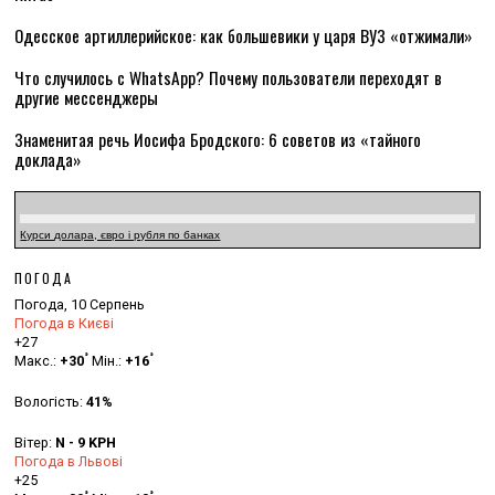
Одесское артиллерийское: как большевики у царя ВУЗ «отжимали»
Что случилось с WhatsApp? Почему пользователи переходят в
другие мессенджеры
Знаменитая речь Иосифа Бродского: 6 советов из «тайного
доклада»
Курси долара, євро і рубля по банках
ПОГОДА
Погода, 10 Серпень
Погода в Києві
+
27
°
°
Макс.:
+
30
Мін.:
+
16
Вологість:
41%
Вітер:
N - 9 KPH
Погода в Львові
+
25
°
°