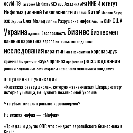
Институт
covid-19
ИИБ
McKinsey
SEO
Академия APSI
Facebook
YBC
Информационной Безопасности
Китай
Италия
Марвин Бауэр
США
Олег Мальцев
Разрушение мифов
СМИ
ОЗК
Одесса
Пиар
Рейтинги
бизнес
Украина
бизнесмен
безопасность
адвокат
влияние карантина
европа
интервью
исследование
исследования
карантин
коронавирус
консалтинг
киев
расследования
прогноз
наука
криминал
маркетинг
профессии
экономика
эпидемия
россия
технологии
социальные сети
стартапы
ПОПУЛЯРНЫЕ ПУБЛИКАЦИИ
«Киевская разведшкола», которую «заканчивал» Шварценеггер:
история училища, не нужного независимой Украине
Что убьет киевлян раньше коронавируса?
Не всякая мафия — «Мафия»
«Триада» и другие ОПГ: что ожидает европейского бизнесмена в
Китае