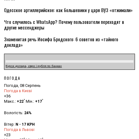
Одесское артиллерийское: как большевики у царя ВУЗ «отжимали»
Что случилось с WhatsApp? Почему пользователи переходят в
другие мессенджеры
Знаменитая речь Иосифа Бродского: 6 советов из «тайного
доклада»
Курси долара, євро і рубля по банках
ПОГОДА
Погода, 08 Серпень
Погода в Києві
+
36
°
°
Макс.:
+
22
Мін.:
+
17
Вологість:
24%
Вітер:
N - 17 KPH
Погода в Львові
+
23
°
°