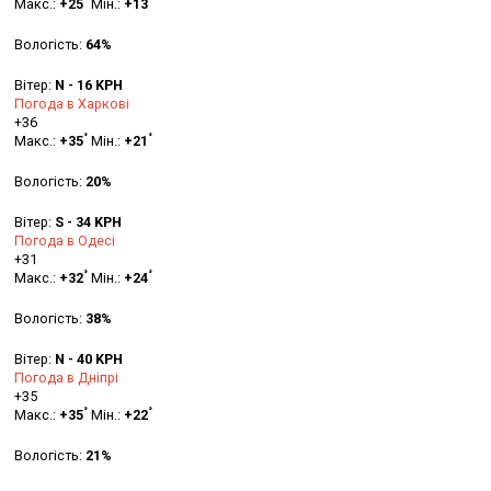
Макс.:
+
25
Мін.:
+
13
Вологість:
64%
Вітер:
N - 16 KPH
Погода в Харкові
+
36
°
°
Макс.:
+
35
Мін.:
+
21
Вологість:
20%
Вітер:
S - 34 KPH
Погода в Одесі
+
31
°
°
Макс.:
+
32
Мін.:
+
24
Вологість:
38%
Вітер:
N - 40 KPH
Погода в Дніпрі
+
35
°
°
Макс.:
+
35
Мін.:
+
22
Вологість:
21%