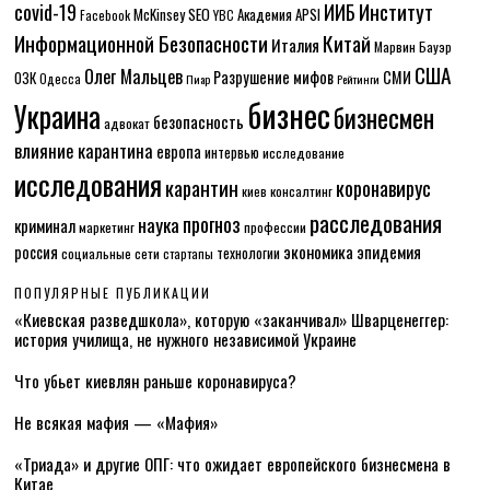
Институт
covid-19
ИИБ
McKinsey
SEO
Академия APSI
Facebook
YBC
Информационной Безопасности
Китай
Италия
Марвин Бауэр
США
Олег Мальцев
Разрушение мифов
СМИ
ОЗК
Одесса
Пиар
Рейтинги
бизнес
Украина
бизнесмен
безопасность
адвокат
влияние карантина
европа
интервью
исследование
исследования
карантин
коронавирус
консалтинг
киев
расследования
прогноз
наука
криминал
маркетинг
профессии
экономика
эпидемия
россия
технологии
социальные сети
стартапы
ПОПУЛЯРНЫЕ ПУБЛИКАЦИИ
«Киевская разведшкола», которую «заканчивал» Шварценеггер:
история училища, не нужного независимой Украине
Что убьет киевлян раньше коронавируса?
Не всякая мафия — «Мафия»
«Триада» и другие ОПГ: что ожидает европейского бизнесмена в
Китае